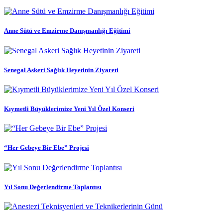
Anne Sütü ve Emzirme Danışmanlığı Eğitimi
Senegal Askeri Sağlık Heyetinin Ziyareti
Kıymetli Büyüklerimize Yeni Yıl Özel Konseri
“Her Gebeye Bir Ebe” Projesi
Yıl Sonu Değerlendirme Toplantısı