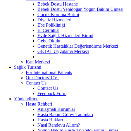
Bebek Dostu Hastane
Bebek Dostu Yenidoğan Yoğun Bakım Ünitesi
Çocuk Koruma Birimi
Diyaliz Hizmetleri
Ebe Polikliniği
El Cerrahisi
Evde Sağlık Hizmetleri Birimi
Gebe Okulu
Genetik Hastalıklar Değerlendirme Merkezi
GETAT Uygulama Merkezi
Kan Merkezi
Sağlık Turizmi
For International Patients
Our Doctors' CVs
Contact Us
Contact Us
Feedback Form
Yönlendirme
Hasta Rehberi
Anlaşmalı Kurumlar
Hasta Bakım Görev Tanımları
Hasta Hakları
Nasıl Randevu Alırım?
Yoğun Bakım Hasta Ziyaretçilerinin Uyması