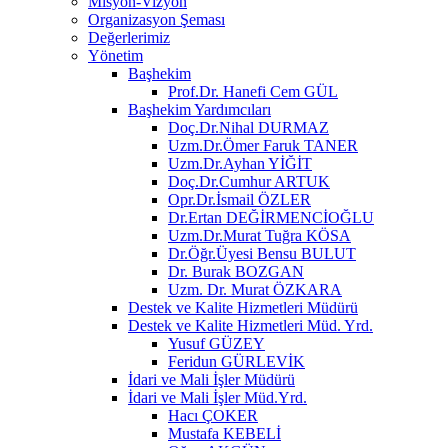
Misyon-Vizyon
Organizasyon Şeması
Değerlerimiz
Yönetim
Başhekim
Prof.Dr. Hanefi Cem GÜL
Başhekim Yardımcıları
Doç.Dr.Nihal DURMAZ
Uzm.Dr.Ömer Faruk TANER
Uzm.Dr.Ayhan YİĞİT
Doç.Dr.Cumhur ARTUK
Opr.Dr.İsmail ÖZLER
Dr.Ertan DEĞİRMENCİOĞLU
Uzm.Dr.Murat Tuğra KÖSA
Dr.Öğr.Üyesi Bensu BULUT
Dr. Burak BOZGAN
Uzm. Dr. Murat ÖZKARA
Destek ve Kalite Hizmetleri Müdürü
Destek ve Kalite Hizmetleri Müd. Yrd.
Yusuf GÜZEY
Feridun GÜRLEVİK
İdari ve Mali İşler Müdürü
İdari ve Mali İşler Müd.Yrd.
Hacı ÇOKER
Mustafa KEBELİ