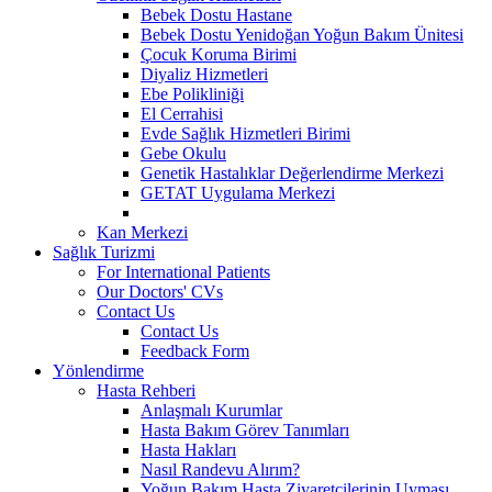
Bebek Dostu Hastane
Bebek Dostu Yenidoğan Yoğun Bakım Ünitesi
Çocuk Koruma Birimi
Diyaliz Hizmetleri
Ebe Polikliniği
El Cerrahisi
Evde Sağlık Hizmetleri Birimi
Gebe Okulu
Genetik Hastalıklar Değerlendirme Merkezi
GETAT Uygulama Merkezi
Kan Merkezi
Sağlık Turizmi
For International Patients
Our Doctors' CVs
Contact Us
Contact Us
Feedback Form
Yönlendirme
Hasta Rehberi
Anlaşmalı Kurumlar
Hasta Bakım Görev Tanımları
Hasta Hakları
Nasıl Randevu Alırım?
Yoğun Bakım Hasta Ziyaretçilerinin Uyması