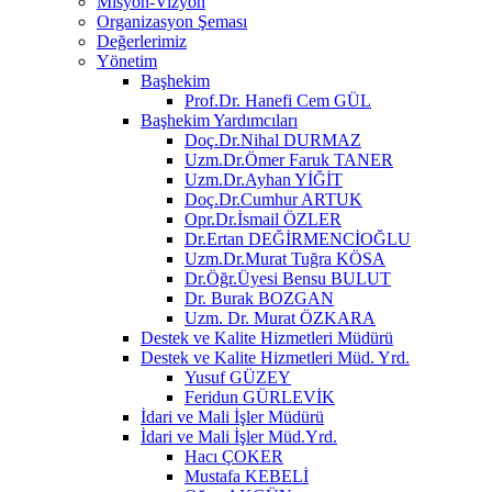
Misyon-Vizyon
Organizasyon Şeması
Değerlerimiz
Yönetim
Başhekim
Prof.Dr. Hanefi Cem GÜL
Başhekim Yardımcıları
Doç.Dr.Nihal DURMAZ
Uzm.Dr.Ömer Faruk TANER
Uzm.Dr.Ayhan YİĞİT
Doç.Dr.Cumhur ARTUK
Opr.Dr.İsmail ÖZLER
Dr.Ertan DEĞİRMENCİOĞLU
Uzm.Dr.Murat Tuğra KÖSA
Dr.Öğr.Üyesi Bensu BULUT
Dr. Burak BOZGAN
Uzm. Dr. Murat ÖZKARA
Destek ve Kalite Hizmetleri Müdürü
Destek ve Kalite Hizmetleri Müd. Yrd.
Yusuf GÜZEY
Feridun GÜRLEVİK
İdari ve Mali İşler Müdürü
İdari ve Mali İşler Müd.Yrd.
Hacı ÇOKER
Mustafa KEBELİ