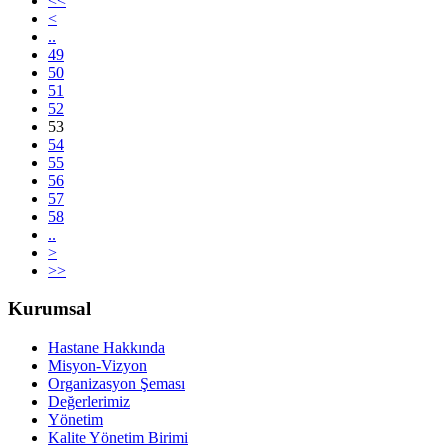
<<
<
..
49
50
51
52
53
54
55
56
57
58
..
>
>>
Kurumsal
Hastane Hakkında
Misyon-Vizyon
Organizasyon Şeması
Değerlerimiz
Yönetim
Kalite Yönetim Birimi