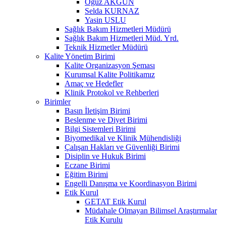
Oğuz AKGÜN
Selda KURNAZ
Yasin USLU
Sağlık Bakım Hizmetleri Müdürü
Sağlık Bakım Hizmetleri Müd. Yrd.
Teknik Hizmetler Müdürü
Kalite Yönetim Birimi
Kalite Organizasyon Şeması
Kurumsal Kalite Politikamız
Amaç ve Hedefler
Klinik Protokol ve Rehberleri
Birimler
Basın İletişim Birimi
Beslenme ve Diyet Birimi
Bilgi Sistemleri Birimi
Biyomedikal ve Klinik Mühendisliği
Çalışan Hakları ve Güvenliği Birimi
Disiplin ve Hukuk Birimi
Eczane Birimi
Eğitim Birimi
Engelli Danışma ve Koordinasyon Birimi
Etik Kurul
GETAT Etik Kurul
Müdahale Olmayan Bilimsel Araştırmalar
Etik Kurulu