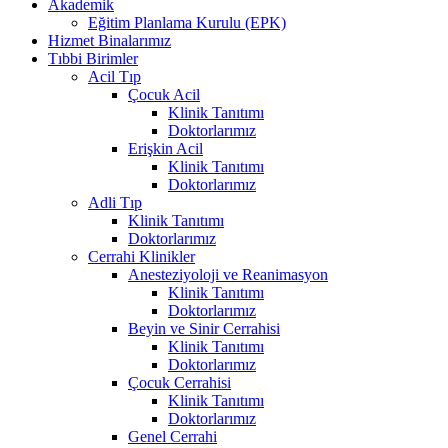
Akademik
Eğitim Planlama Kurulu (EPK)
Hizmet Binalarımız
Tıbbi Birimler
Acil Tıp
Çocuk Acil
Klinik Tanıtımı
Doktorlarımız
Erişkin Acil
Klinik Tanıtımı
Doktorlarımız
Adli Tıp
Klinik Tanıtımı
Doktorlarımız
Cerrahi Klinikler
Anesteziyoloji ve Reanimasyon
Klinik Tanıtımı
Doktorlarımız
Beyin ve Sinir Cerrahisi
Klinik Tanıtımı
Doktorlarımız
Çocuk Cerrahisi
Klinik Tanıtımı
Doktorlarımız
Genel Cerrahi