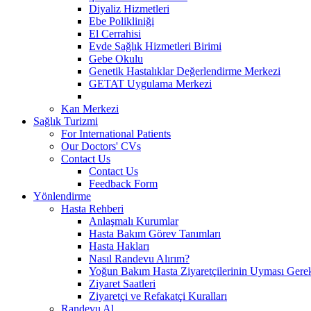
Diyaliz Hizmetleri
Ebe Polikliniği
El Cerrahisi
Evde Sağlık Hizmetleri Birimi
Gebe Okulu
Genetik Hastalıklar Değerlendirme Merkezi
GETAT Uygulama Merkezi
Kan Merkezi
Sağlık Turizmi
For International Patients
Our Doctors' CVs
Contact Us
Contact Us
Feedback Form
Yönlendirme
Hasta Rehberi
Anlaşmalı Kurumlar
Hasta Bakım Görev Tanımları
Hasta Hakları
Nasıl Randevu Alırım?
Yoğun Bakım Hasta Ziyaretçilerinin Uyması Gere
Ziyaret Saatleri
Ziyaretçi ve Refakatçi Kuralları
Randevu Al