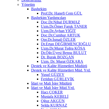
Değerlerimiz
Yönetim
Başhekim
Prof.Dr. Hanefi Cem GÜL
Başhekim Yardımcıları
Doç.Dr.Nihal DURMAZ
Uzm.Dr.Ömer Faruk TANER
Uzm.Dr.Ayhan YİĞİT
Doç.Dr.Cumhur ARTUK
Opr.Dr.İsmail ÖZLER
Dr.Ertan DEĞİRMENCİOĞLU
Uzm.Dr.Murat Tuğra KÖSA
Dr.Öğr.Üyesi Bensu BULUT
Dr. Burak BOZGAN
Uzm. Dr. Murat ÖZKARA
Destek ve Kalite Hizmetleri Müdürü
Destek ve Kalite Hizmetleri Müd. Yrd.
Yusuf GÜZEY
Feridun GÜRLEVİK
İdari ve Mali İşler Müdürü
İdari ve Mali İşler Müd.Yrd.
Hacı ÇOKER
Mustafa KEBELİ
Oğuz AKGÜN
Selda KURNAZ