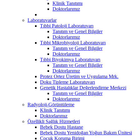
Klinik Tanıtımı
Doktorlarımız
Laboratuvarlar
Tıbbi Patoloji Laboratuvarı
Tanıtım ve Genel Bilgiler
Doktorlarımız
Tıbbi Mikrobiyoloji Laboratuvarı
Tanıtım ve Genel Bilgiler
Doktorlarımız
Tıbbi Biyokimya Laboratuvarı
Tanıtım ve Genel Bilgiler
Doktorlarımız
Protez Ortez Üretim ve Uygulama Mrk.
Doku Tipleme Laboratuvarı
Genetik Hastalıklar Değerlendirme Merkezi
Tanıtım ve Genel Bilgiler
Doktorlarımız
Radyoloji-Görüntüleme
Klinik Tanıtımı
Doktorlarımız
Özellikli Sağlık Hizmetleri
Bebek Dostu Hastane
Bebek Dostu Yenidoğan Yoğun Bakım Ünitesi
Çocuk Koruma Birimi