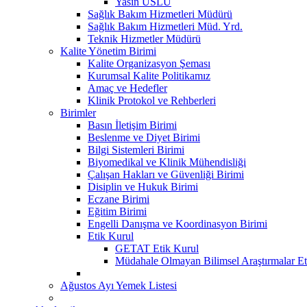
Yasin USLU
Sağlık Bakım Hizmetleri Müdürü
Sağlık Bakım Hizmetleri Müd. Yrd.
Teknik Hizmetler Müdürü
Kalite Yönetim Birimi
Kalite Organizasyon Şeması
Kurumsal Kalite Politikamız
Amaç ve Hedefler
Klinik Protokol ve Rehberleri
Birimler
Basın İletişim Birimi
Beslenme ve Diyet Birimi
Bilgi Sistemleri Birimi
Biyomedikal ve Klinik Mühendisliği
Çalışan Hakları ve Güvenliği Birimi
Disiplin ve Hukuk Birimi
Eczane Birimi
Eğitim Birimi
Engelli Danışma ve Koordinasyon Birimi
Etik Kurul
GETAT Etik Kurul
Müdahale Olmayan Bilimsel Araştırmalar Et
Ağustos Ayı Yemek Listesi