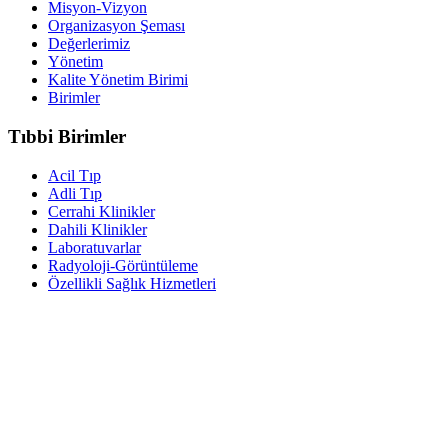
Misyon-Vizyon
Organizasyon Şeması
Değerlerimiz
Yönetim
Kalite Yönetim Birimi
Birimler
Tıbbi Birimler
Acil Tıp
Adli Tıp
Cerrahi Klinikler
Dahili Klinikler
Laboratuvarlar
Radyoloji-Görüntüleme
Özellikli Sağlık Hizmetleri