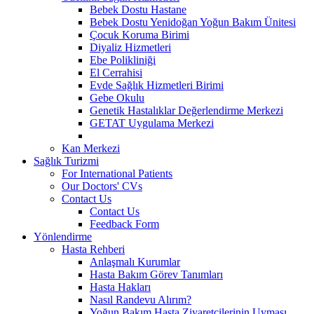
Bebek Dostu Hastane
Bebek Dostu Yenidoğan Yoğun Bakım Ünitesi
Çocuk Koruma Birimi
Diyaliz Hizmetleri
Ebe Polikliniği
El Cerrahisi
Evde Sağlık Hizmetleri Birimi
Gebe Okulu
Genetik Hastalıklar Değerlendirme Merkezi
GETAT Uygulama Merkezi
Kan Merkezi
Sağlık Turizmi
For International Patients
Our Doctors' CVs
Contact Us
Contact Us
Feedback Form
Yönlendirme
Hasta Rehberi
Anlaşmalı Kurumlar
Hasta Bakım Görev Tanımları
Hasta Hakları
Nasıl Randevu Alırım?
Yoğun Bakım Hasta Ziyaretçilerinin Uyması