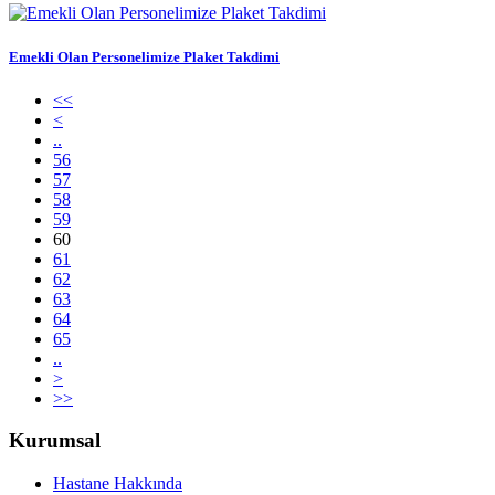
Emekli Olan Personelimize Plaket Takdimi
<<
<
..
56
57
58
59
60
61
62
63
64
65
..
>
>>
Kurumsal
Hastane Hakkında