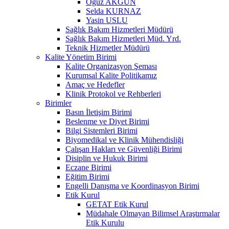
Oğuz AKGÜN
Selda KURNAZ
Yasin USLU
Sağlık Bakım Hizmetleri Müdürü
Sağlık Bakım Hizmetleri Müd. Yrd.
Teknik Hizmetler Müdürü
Kalite Yönetim Birimi
Kalite Organizasyon Şeması
Kurumsal Kalite Politikamız
Amaç ve Hedefler
Klinik Protokol ve Rehberleri
Birimler
Basın İletişim Birimi
Beslenme ve Diyet Birimi
Bilgi Sistemleri Birimi
Biyomedikal ve Klinik Mühendisliği
Çalışan Hakları ve Güvenliği Birimi
Disiplin ve Hukuk Birimi
Eczane Birimi
Eğitim Birimi
Engelli Danışma ve Koordinasyon Birimi
Etik Kurul
GETAT Etik Kurul
Müdahale Olmayan Bilimsel Araştırmalar
Etik Kurulu