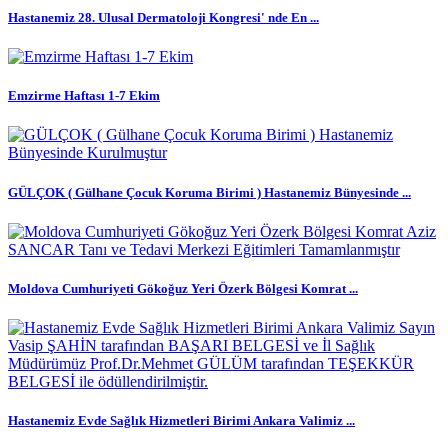
Hastanemiz 28. Ulusal Dermatoloji Kongresi' nde En ...
Emzirme Haftası 1-7 Ekim
GÜLÇOK ( Gülhane Çocuk Koruma Birimi ) Hastanemiz Bünyesinde ...
Moldova Cumhuriyeti Gökoğuz Yeri Özerk Bölgesi Komrat ...
Hastanemiz Evde Sağlık Hizmetleri Birimi Ankara Valimiz ...