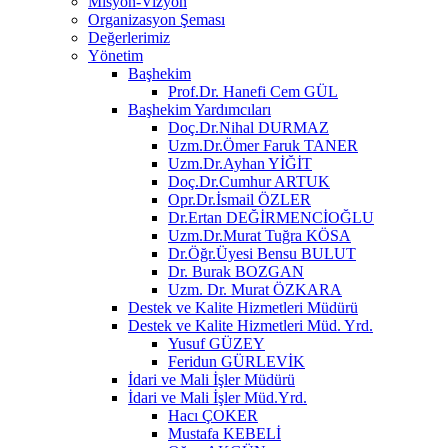
Misyon-Vizyon
Organizasyon Şeması
Değerlerimiz
Yönetim
Başhekim
Prof.Dr. Hanefi Cem GÜL
Başhekim Yardımcıları
Doç.Dr.Nihal DURMAZ
Uzm.Dr.Ömer Faruk TANER
Uzm.Dr.Ayhan YİĞİT
Doç.Dr.Cumhur ARTUK
Opr.Dr.İsmail ÖZLER
Dr.Ertan DEĞİRMENCİOĞLU
Uzm.Dr.Murat Tuğra KÖSA
Dr.Öğr.Üyesi Bensu BULUT
Dr. Burak BOZGAN
Uzm. Dr. Murat ÖZKARA
Destek ve Kalite Hizmetleri Müdürü
Destek ve Kalite Hizmetleri Müd. Yrd.
Yusuf GÜZEY
Feridun GÜRLEVİK
İdari ve Mali İşler Müdürü
İdari ve Mali İşler Müd.Yrd.
Hacı ÇOKER
Mustafa KEBELİ