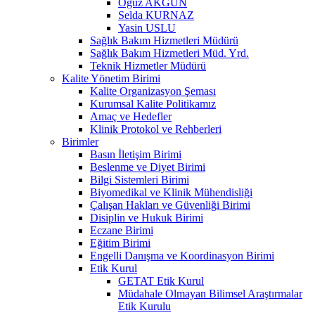
Oğuz AKGÜN
Selda KURNAZ
Yasin USLU
Sağlık Bakım Hizmetleri Müdürü
Sağlık Bakım Hizmetleri Müd. Yrd.
Teknik Hizmetler Müdürü
Kalite Yönetim Birimi
Kalite Organizasyon Şeması
Kurumsal Kalite Politikamız
Amaç ve Hedefler
Klinik Protokol ve Rehberleri
Birimler
Basın İletişim Birimi
Beslenme ve Diyet Birimi
Bilgi Sistemleri Birimi
Biyomedikal ve Klinik Mühendisliği
Çalışan Hakları ve Güvenliği Birimi
Disiplin ve Hukuk Birimi
Eczane Birimi
Eğitim Birimi
Engelli Danışma ve Koordinasyon Birimi
Etik Kurul
GETAT Etik Kurul
Müdahale Olmayan Bilimsel Araştırmalar
Etik Kurulu