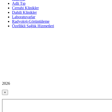
Adli Tıp
Cerrahi Klinikler
Dahili Klinikler
Laboratuvarlar
Radyoloji-Görüntüleme
Özellikli Sağlık Hizmetleri
2026
×