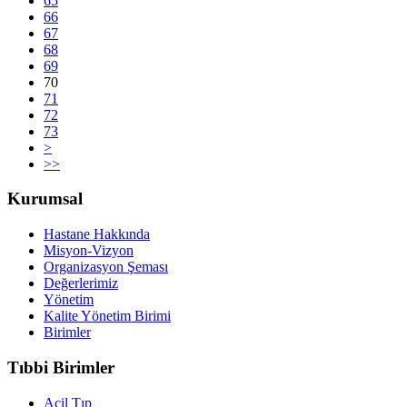
65
66
67
68
69
70
71
72
73
>
>>
Kurumsal
Hastane Hakkında
Misyon-Vizyon
Organizasyon Şeması
Değerlerimiz
Yönetim
Kalite Yönetim Birimi
Birimler
Tıbbi Birimler
Acil Tıp