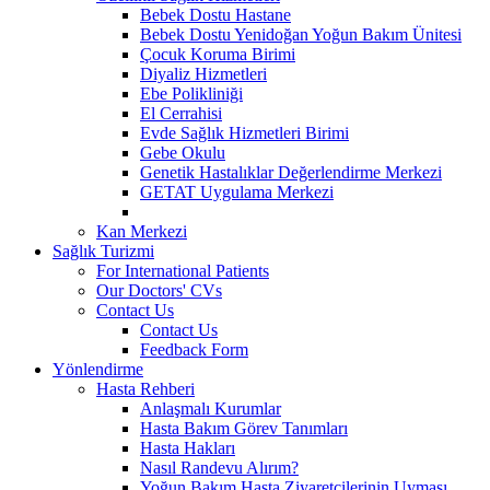
Bebek Dostu Hastane
Bebek Dostu Yenidoğan Yoğun Bakım Ünitesi
Çocuk Koruma Birimi
Diyaliz Hizmetleri
Ebe Polikliniği
El Cerrahisi
Evde Sağlık Hizmetleri Birimi
Gebe Okulu
Genetik Hastalıklar Değerlendirme Merkezi
GETAT Uygulama Merkezi
Kan Merkezi
Sağlık Turizmi
For International Patients
Our Doctors' CVs
Contact Us
Contact Us
Feedback Form
Yönlendirme
Hasta Rehberi
Anlaşmalı Kurumlar
Hasta Bakım Görev Tanımları
Hasta Hakları
Nasıl Randevu Alırım?
Yoğun Bakım Hasta Ziyaretçilerinin Uyması