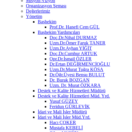
Misyon-Vizyon
Organizasyon Şeması
Değerlerimiz
Yönetim
Başhekim
Prof.Dr. Hanefi Cem GÜL
Başhekim Yardımcıları
Doç.Dr.Nihal DURMAZ
Uzm.Dr.Ömer Faruk TANER
Uzm.Dr.Ayhan YİĞİT
Doç.Dr.Cumhur ARTUK
Opr.Dr.İsmail ÖZLER
Dr.Ertan DEĞİRMENCİOĞLU
Uzm.Dr.Murat Tuğra KÖSA
Dr.Öğr.Üyesi Bensu BULUT
Dr. Burak BOZGAN
Uzm. Dr. Murat ÖZKARA
Destek ve Kalite Hizmetleri Müdürü
Destek ve Kalite Hizmetleri Müd. Yrd.
Yusuf GÜZEY
Feridun GÜRLEVİK
İdari ve Mali İşler Müdürü
İdari ve Mali İşler Müd.Yrd.
Hacı ÇOKER
Mustafa KEBELİ