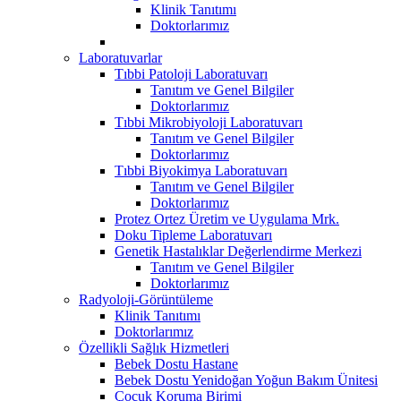
Klinik Tanıtımı
Doktorlarımız
Laboratuvarlar
Tıbbi Patoloji Laboratuvarı
Tanıtım ve Genel Bilgiler
Doktorlarımız
Tıbbi Mikrobiyoloji Laboratuvarı
Tanıtım ve Genel Bilgiler
Doktorlarımız
Tıbbi Biyokimya Laboratuvarı
Tanıtım ve Genel Bilgiler
Doktorlarımız
Protez Ortez Üretim ve Uygulama Mrk.
Doku Tipleme Laboratuvarı
Genetik Hastalıklar Değerlendirme Merkezi
Tanıtım ve Genel Bilgiler
Doktorlarımız
Radyoloji-Görüntüleme
Klinik Tanıtımı
Doktorlarımız
Özellikli Sağlık Hizmetleri
Bebek Dostu Hastane
Bebek Dostu Yenidoğan Yoğun Bakım Ünitesi
Çocuk Koruma Birimi