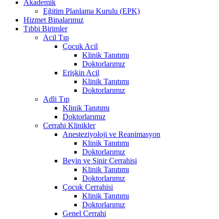
Akademik
Eğitim Planlama Kurulu (EPK)
Hizmet Binalarımız
Tıbbi Birimler
Acil Tıp
Çocuk Acil
Klinik Tanıtımı
Doktorlarımız
Erişkin Acil
Klinik Tanıtımı
Doktorlarımız
Adli Tıp
Klinik Tanıtımı
Doktorlarımız
Cerrahi Klinikler
Anesteziyoloji ve Reanimasyon
Klinik Tanıtımı
Doktorlarımız
Beyin ve Sinir Cerrahisi
Klinik Tanıtımı
Doktorlarımız
Çocuk Cerrahisi
Klinik Tanıtımı
Doktorlarımız
Genel Cerrahi