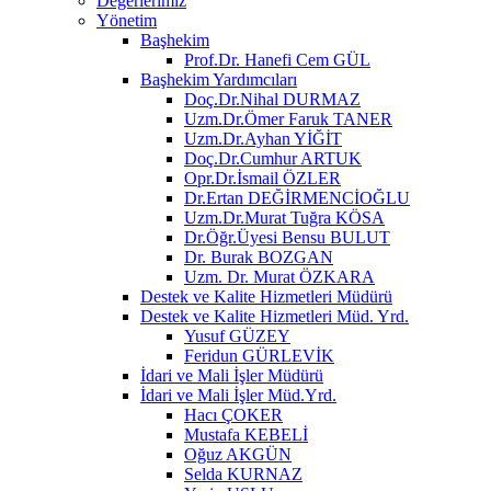
Değerlerimiz
Yönetim
Başhekim
Prof.Dr. Hanefi Cem GÜL
Başhekim Yardımcıları
Doç.Dr.Nihal DURMAZ
Uzm.Dr.Ömer Faruk TANER
Uzm.Dr.Ayhan YİĞİT
Doç.Dr.Cumhur ARTUK
Opr.Dr.İsmail ÖZLER
Dr.Ertan DEĞİRMENCİOĞLU
Uzm.Dr.Murat Tuğra KÖSA
Dr.Öğr.Üyesi Bensu BULUT
Dr. Burak BOZGAN
Uzm. Dr. Murat ÖZKARA
Destek ve Kalite Hizmetleri Müdürü
Destek ve Kalite Hizmetleri Müd. Yrd.
Yusuf GÜZEY
Feridun GÜRLEVİK
İdari ve Mali İşler Müdürü
İdari ve Mali İşler Müd.Yrd.
Hacı ÇOKER
Mustafa KEBELİ
Oğuz AKGÜN
Selda KURNAZ