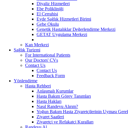
Diyaliz Hizmetleri
Ebe Polikliniği
El Cerrahisi
Evde Sağlık Hizmetleri Birimi
Gebe Okulu
Genetik Hastalıklar Değerlendirme Merkezi
GETAT Uygulama Merkezi
Kan Merkezi
Sağlık Turizmi
For International Patients
Our Doctors' CVs
Contact Us
Contact Us
Feedback Form
Yönlendirme
Hasta Rehberi
Anlaşmalı Kurumlar
Hasta Bakım Görev Tanımları
Hasta Hakları
Nasıl Randevu Alırım?
Yoğun Bakım Hasta Ziyaretçilerinin Uyması Gere
Ziyaret Saatleri
Ziyaretçi ve Refakatçi Kuralları
Randevu Al