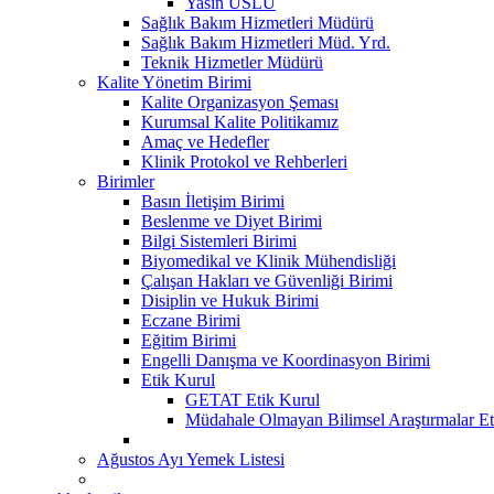
Yasin USLU
Sağlık Bakım Hizmetleri Müdürü
Sağlık Bakım Hizmetleri Müd. Yrd.
Teknik Hizmetler Müdürü
Kalite Yönetim Birimi
Kalite Organizasyon Şeması
Kurumsal Kalite Politikamız
Amaç ve Hedefler
Klinik Protokol ve Rehberleri
Birimler
Basın İletişim Birimi
Beslenme ve Diyet Birimi
Bilgi Sistemleri Birimi
Biyomedikal ve Klinik Mühendisliği
Çalışan Hakları ve Güvenliği Birimi
Disiplin ve Hukuk Birimi
Eczane Birimi
Eğitim Birimi
Engelli Danışma ve Koordinasyon Birimi
Etik Kurul
GETAT Etik Kurul
Müdahale Olmayan Bilimsel Araştırmalar Et
Ağustos Ayı Yemek Listesi