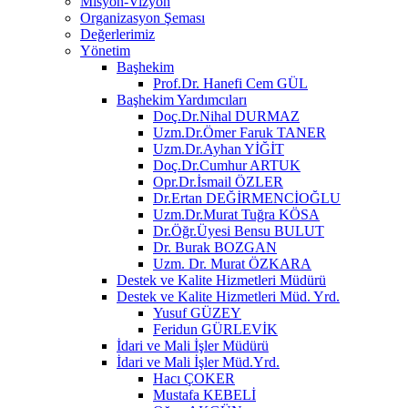
Misyon-Vizyon
Organizasyon Şeması
Değerlerimiz
Yönetim
Başhekim
Prof.Dr. Hanefi Cem GÜL
Başhekim Yardımcıları
Doç.Dr.Nihal DURMAZ
Uzm.Dr.Ömer Faruk TANER
Uzm.Dr.Ayhan YİĞİT
Doç.Dr.Cumhur ARTUK
Opr.Dr.İsmail ÖZLER
Dr.Ertan DEĞİRMENCİOĞLU
Uzm.Dr.Murat Tuğra KÖSA
Dr.Öğr.Üyesi Bensu BULUT
Dr. Burak BOZGAN
Uzm. Dr. Murat ÖZKARA
Destek ve Kalite Hizmetleri Müdürü
Destek ve Kalite Hizmetleri Müd. Yrd.
Yusuf GÜZEY
Feridun GÜRLEVİK
İdari ve Mali İşler Müdürü
İdari ve Mali İşler Müd.Yrd.
Hacı ÇOKER
Mustafa KEBELİ