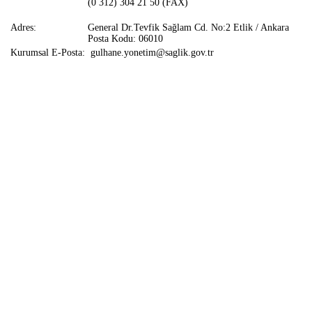
(0 312) 304 21 50 (FAX)
Adres:
General Dr.Tevfik Sağlam Cd. No:2 Etlik / Ankara
Posta Kodu: 06010
Kurumsal E-Posta:
gulhane.yonetim@saglik.gov.tr