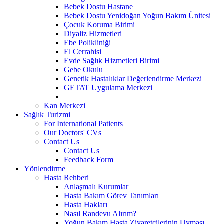
Bebek Dostu Hastane
Bebek Dostu Yenidoğan Yoğun Bakım Ünitesi
Çocuk Koruma Birimi
Diyaliz Hizmetleri
Ebe Polikliniği
El Cerrahisi
Evde Sağlık Hizmetleri Birimi
Gebe Okulu
Genetik Hastalıklar Değerlendirme Merkezi
GETAT Uygulama Merkezi
Kan Merkezi
Sağlık Turizmi
For International Patients
Our Doctors' CVs
Contact Us
Contact Us
Feedback Form
Yönlendirme
Hasta Rehberi
Anlaşmalı Kurumlar
Hasta Bakım Görev Tanımları
Hasta Hakları
Nasıl Randevu Alırım?
Yoğun Bakım Hasta Ziyaretçilerinin Uyması