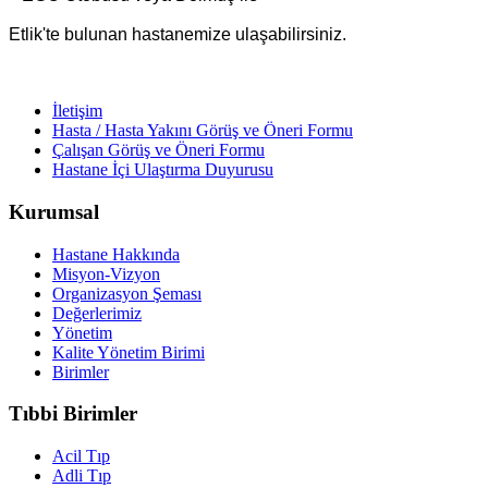
Etlik'te bulunan hastanemize ulaşabilirsiniz.
İletişim
Hasta / Hasta Yakını Görüş ve Öneri Formu
Çalışan Görüş ve Öneri Formu
Hastane İçi Ulaştırma Duyurusu
Kurumsal
Hastane Hakkında
Misyon-Vizyon
Organizasyon Şeması
Değerlerimiz
Yönetim
Kalite Yönetim Birimi
Birimler
Tıbbi Birimler
Acil Tıp
Adli Tıp