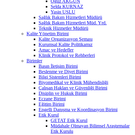
Oğuz AKGÜN
Selda KURNAZ
Yasin USLU
Sağlık Bakım Hizmetleri Müdürü
Sağlık Bakım Hizmetleri Müd. Yrd.
Teknik Hizmetler Müdürü
Kalite Yönetim Birimi
Kalite Organizasyon Şeması
Kurumsal Kalite Politikamız
Amaç ve Hedefler
Klinik Protokol ve Rehberleri
Birimler
Basın İletişim Birimi
Beslenme ve Diyet Birimi
Bilgi Sistemleri Birimi
Biyomedikal ve Klinik Mühendisliği
Çalışan Hakları ve Güvenliği Birimi
Disiplin ve Hukuk Birimi
Eczane Birimi
Eğitim Birimi
Engelli Danışma ve Koordinasyon Birimi
Etik Kurul
GETAT Etik Kurul
Müdahale Olmayan Bilimsel Araştırmalar
Etik Kurulu