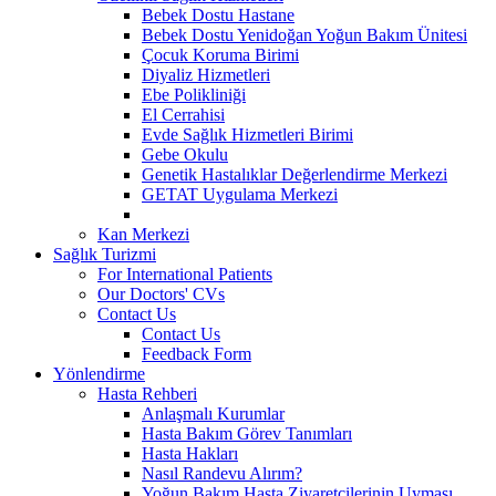
Bebek Dostu Hastane
Bebek Dostu Yenidoğan Yoğun Bakım Ünitesi
Çocuk Koruma Birimi
Diyaliz Hizmetleri
Ebe Polikliniği
El Cerrahisi
Evde Sağlık Hizmetleri Birimi
Gebe Okulu
Genetik Hastalıklar Değerlendirme Merkezi
GETAT Uygulama Merkezi
Kan Merkezi
Sağlık Turizmi
For International Patients
Our Doctors' CVs
Contact Us
Contact Us
Feedback Form
Yönlendirme
Hasta Rehberi
Anlaşmalı Kurumlar
Hasta Bakım Görev Tanımları
Hasta Hakları
Nasıl Randevu Alırım?
Yoğun Bakım Hasta Ziyaretçilerinin Uyması