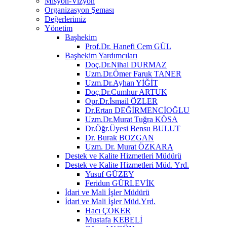
Misyon-Vizyon
Organizasyon Şeması
Değerlerimiz
Yönetim
Başhekim
Prof.Dr. Hanefi Cem GÜL
Başhekim Yardımcıları
Doç.Dr.Nihal DURMAZ
Uzm.Dr.Ömer Faruk TANER
Uzm.Dr.Ayhan YİĞİT
Doç.Dr.Cumhur ARTUK
Opr.Dr.İsmail ÖZLER
Dr.Ertan DEĞİRMENCİOĞLU
Uzm.Dr.Murat Tuğra KÖSA
Dr.Öğr.Üyesi Bensu BULUT
Dr. Burak BOZGAN
Uzm. Dr. Murat ÖZKARA
Destek ve Kalite Hizmetleri Müdürü
Destek ve Kalite Hizmetleri Müd. Yrd.
Yusuf GÜZEY
Feridun GÜRLEVİK
İdari ve Mali İşler Müdürü
İdari ve Mali İşler Müd.Yrd.
Hacı ÇOKER
Mustafa KEBELİ