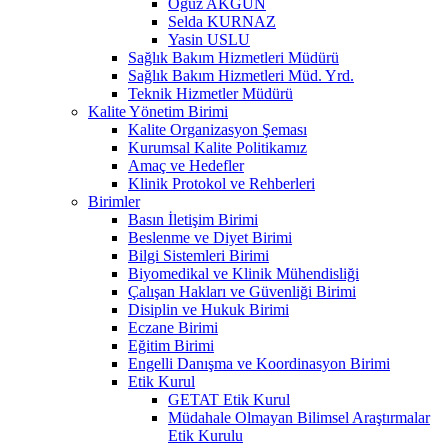
Oğuz AKGÜN
Selda KURNAZ
Yasin USLU
Sağlık Bakım Hizmetleri Müdürü
Sağlık Bakım Hizmetleri Müd. Yrd.
Teknik Hizmetler Müdürü
Kalite Yönetim Birimi
Kalite Organizasyon Şeması
Kurumsal Kalite Politikamız
Amaç ve Hedefler
Klinik Protokol ve Rehberleri
Birimler
Basın İletişim Birimi
Beslenme ve Diyet Birimi
Bilgi Sistemleri Birimi
Biyomedikal ve Klinik Mühendisliği
Çalışan Hakları ve Güvenliği Birimi
Disiplin ve Hukuk Birimi
Eczane Birimi
Eğitim Birimi
Engelli Danışma ve Koordinasyon Birimi
Etik Kurul
GETAT Etik Kurul
Müdahale Olmayan Bilimsel Araştırmalar
Etik Kurulu