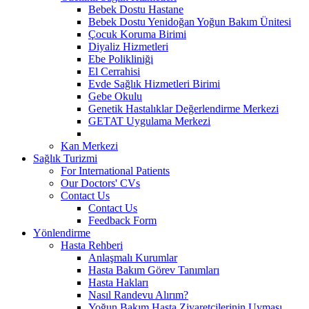
Bebek Dostu Hastane
Bebek Dostu Yenidoğan Yoğun Bakım Ünitesi
Çocuk Koruma Birimi
Diyaliz Hizmetleri
Ebe Polikliniği
El Cerrahisi
Evde Sağlık Hizmetleri Birimi
Gebe Okulu
Genetik Hastalıklar Değerlendirme Merkezi
GETAT Uygulama Merkezi
Kan Merkezi
Sağlık Turizmi
For International Patients
Our Doctors' CVs
Contact Us
Contact Us
Feedback Form
Yönlendirme
Hasta Rehberi
Anlaşmalı Kurumlar
Hasta Bakım Görev Tanımları
Hasta Hakları
Nasıl Randevu Alırım?
Yoğun Bakım Hasta Ziyaretçilerinin Uyması