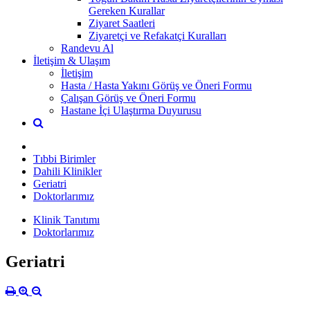
Gereken Kurallar
Ziyaret Saatleri
Ziyaretçi ve Refakatçi Kuralları
Randevu Al
İletişim & Ulaşım
İletişim
Hasta / Hasta Yakını Görüş ve Öneri Formu
Çalışan Görüş ve Öneri Formu
Hastane İçi Ulaştırma Duyurusu
Tıbbi Birimler
Dahili Klinikler
Geriatri
Doktorlarımız
Klinik Tanıtımı
Doktorlarımız
Geriatri