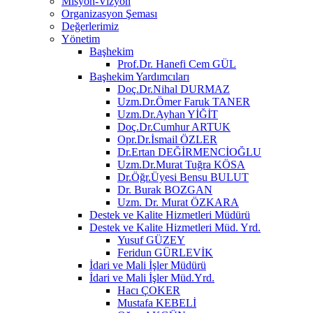
Misyon-Vizyon
Organizasyon Şeması
Değerlerimiz
Yönetim
Başhekim
Prof.Dr. Hanefi Cem GÜL
Başhekim Yardımcıları
Doç.Dr.Nihal DURMAZ
Uzm.Dr.Ömer Faruk TANER
Uzm.Dr.Ayhan YİĞİT
Doç.Dr.Cumhur ARTUK
Opr.Dr.İsmail ÖZLER
Dr.Ertan DEĞİRMENCİOĞLU
Uzm.Dr.Murat Tuğra KÖSA
Dr.Öğr.Üyesi Bensu BULUT
Dr. Burak BOZGAN
Uzm. Dr. Murat ÖZKARA
Destek ve Kalite Hizmetleri Müdürü
Destek ve Kalite Hizmetleri Müd. Yrd.
Yusuf GÜZEY
Feridun GÜRLEVİK
İdari ve Mali İşler Müdürü
İdari ve Mali İşler Müd.Yrd.
Hacı ÇOKER
Mustafa KEBELİ