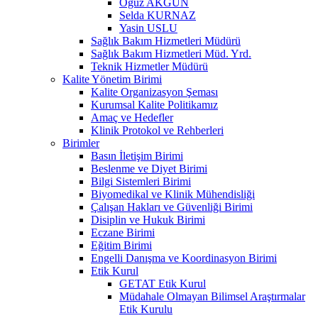
Oğuz AKGÜN
Selda KURNAZ
Yasin USLU
Sağlık Bakım Hizmetleri Müdürü
Sağlık Bakım Hizmetleri Müd. Yrd.
Teknik Hizmetler Müdürü
Kalite Yönetim Birimi
Kalite Organizasyon Şeması
Kurumsal Kalite Politikamız
Amaç ve Hedefler
Klinik Protokol ve Rehberleri
Birimler
Basın İletişim Birimi
Beslenme ve Diyet Birimi
Bilgi Sistemleri Birimi
Biyomedikal ve Klinik Mühendisliği
Çalışan Hakları ve Güvenliği Birimi
Disiplin ve Hukuk Birimi
Eczane Birimi
Eğitim Birimi
Engelli Danışma ve Koordinasyon Birimi
Etik Kurul
GETAT Etik Kurul
Müdahale Olmayan Bilimsel Araştırmalar
Etik Kurulu