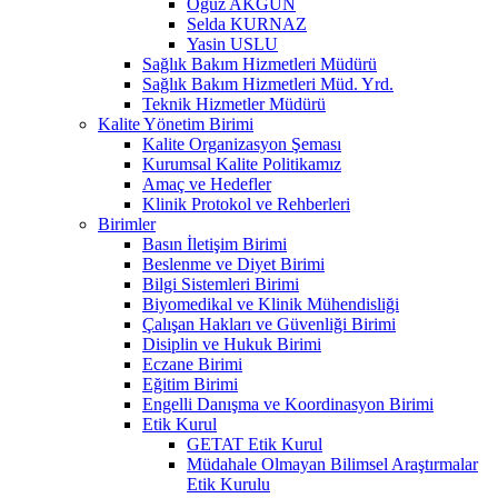
Oğuz AKGÜN
Selda KURNAZ
Yasin USLU
Sağlık Bakım Hizmetleri Müdürü
Sağlık Bakım Hizmetleri Müd. Yrd.
Teknik Hizmetler Müdürü
Kalite Yönetim Birimi
Kalite Organizasyon Şeması
Kurumsal Kalite Politikamız
Amaç ve Hedefler
Klinik Protokol ve Rehberleri
Birimler
Basın İletişim Birimi
Beslenme ve Diyet Birimi
Bilgi Sistemleri Birimi
Biyomedikal ve Klinik Mühendisliği
Çalışan Hakları ve Güvenliği Birimi
Disiplin ve Hukuk Birimi
Eczane Birimi
Eğitim Birimi
Engelli Danışma ve Koordinasyon Birimi
Etik Kurul
GETAT Etik Kurul
Müdahale Olmayan Bilimsel Araştırmalar
Etik Kurulu