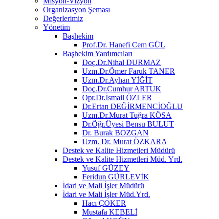
Misyon-Vizyon
Organizasyon Şeması
Değerlerimiz
Yönetim
Başhekim
Prof.Dr. Hanefi Cem GÜL
Başhekim Yardımcıları
Doç.Dr.Nihal DURMAZ
Uzm.Dr.Ömer Faruk TANER
Uzm.Dr.Ayhan YİĞİT
Doç.Dr.Cumhur ARTUK
Opr.Dr.İsmail ÖZLER
Dr.Ertan DEĞİRMENCİOĞLU
Uzm.Dr.Murat Tuğra KÖSA
Dr.Öğr.Üyesi Bensu BULUT
Dr. Burak BOZGAN
Uzm. Dr. Murat ÖZKARA
Destek ve Kalite Hizmetleri Müdürü
Destek ve Kalite Hizmetleri Müd. Yrd.
Yusuf GÜZEY
Feridun GÜRLEVİK
İdari ve Mali İşler Müdürü
İdari ve Mali İşler Müd.Yrd.
Hacı ÇOKER
Mustafa KEBELİ