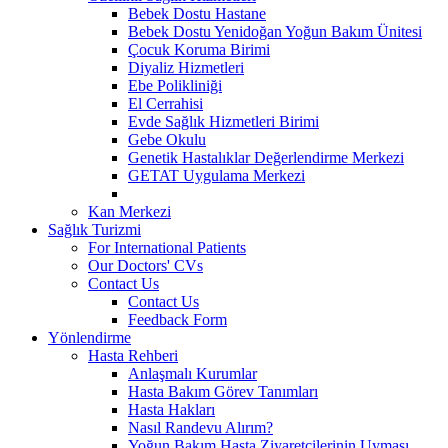
Bebek Dostu Hastane
Bebek Dostu Yenidoğan Yoğun Bakım Ünitesi
Çocuk Koruma Birimi
Diyaliz Hizmetleri
Ebe Polikliniği
El Cerrahisi
Evde Sağlık Hizmetleri Birimi
Gebe Okulu
Genetik Hastalıklar Değerlendirme Merkezi
GETAT Uygulama Merkezi
Kan Merkezi
Sağlık Turizmi
For International Patients
Our Doctors' CVs
Contact Us
Contact Us
Feedback Form
Yönlendirme
Hasta Rehberi
Anlaşmalı Kurumlar
Hasta Bakım Görev Tanımları
Hasta Hakları
Nasıl Randevu Alırım?
Yoğun Bakım Hasta Ziyaretçilerinin Uyması