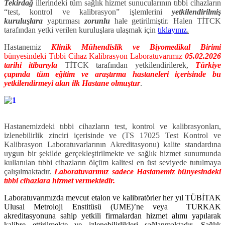
Tekirdağ
illerindeki tüm sağlık hizmet sunucularının tıbbi cihazların
“test, kontrol ve kalibrasyon” işlemlerini
yetkilendirilmiş
kuruluşlara
yaptırması
zorunlu
hale getirilmiştir. Halen TİTCK
tarafından yetki verilen kuruluşlara ulaşmak için
tıklayınız
.
Hastanemiz
Klinik Mühendislik ve Biyomedikal Birimi
bünyesindeki Tıbbi Cihaz Kalibrasyon Laboratuvarımız
05.02.2026
tarihi itibarıyla
TİTCK tarafından yetkilendirilerek,
Türkiye
çapında tüm eğitim ve araştırma hastaneleri içerisinde bu
yetkilendirmeyi alan ilk Hastane olmuştur
.
Hastanemizdeki tıbbi cihazların test, kontrol ve kalibrasyonları,
izlenebilirlik zinciri içerisinde ve (TS 17025 Test Kontrol ve
Kalibrasyon Laboratuvarlarının Akreditasyonu) kalite standardına
uygun bir şekilde gerçekleştirilmekte ve sağlık hizmet sunumunda
kullanılan tıbbi cihazların ölçüm kalitesi en üst seviyede tutulmaya
çalışılmaktadır.
Laboratuvarımız sadece Hastanemiz bünyesindeki
tıbbi cihazlara hizmet vermektedir.
Laboratuvarımızda mevcut etalon ve kalibratörler her yıl TÜBİTAK
Ulusal Metroloji Enstitüsü (UME)’ne veya TURKAK
akreditasyonuna sahip yetkili firmalardan hizmet alımı yapılarak
kalibre ettirilmekte ve izlenebilirlikleri sağlanmaktadır. Sağlık