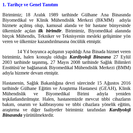
1. Tarihçe ve Genel Tanıtım
Birimimiz; 18 Aralık 1989 tarihinde Gülhane Ana Binasında
Biyomedikal ve Klinik Mühendislik Merkezi (BKMM) adıyla
hizmete açılmış olup, kamusal alanda ve bir hastane bünyesinde
ülkemizde açılan
ilk birimdir
. Birimimiz, Biyomedikal alanında
birçok Mühendis, Tekniker ve Teknisyenin mesleki gelişimine yön
veren ve ülkemize kazandırılmasına öncülük etmiştir.
14 Yıl boyunca açılışının yapıldığı Ana Binada hizmet veren
birimimiz, halen konuşlu olduğu
Kardiyoloji Binasına
27 Eylül
2003 tarihinde taşınmış, 27 Mayıs 2008 tarihinde Sağlık Bilimleri
Enstitüsü’ne bağlanarak Biyomedikal Mühendislik Merkezi (BMM)
adıyla hizmete devam etmiştir.
Hastanenin, Sağlık Bakanlığına devri sürecinde 15 Ağustos 2016
tarihinde Gülhane Eğitim ve Araştırma Hastanesi (GEAH), Klinik
Mühendislik ve Biyomedikal Birimi adıyla yeniden
teşkilatlandırılmıştır. Halen, hastanemizde mevcut tıbbi cihazların
bakım, onarım ve kalibrasyonu ve tıbbi cihazlara yönelik eğitim,
araştırma ve diğer faaliyetler birimimiz tarafından
Kardiyoloji
Binasında
yürütülmektedir.