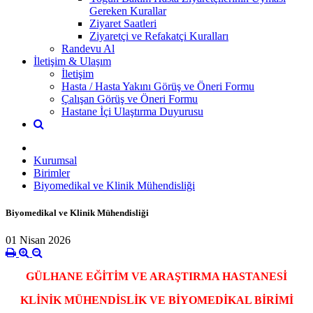
Gereken Kurallar
Ziyaret Saatleri
Ziyaretçi ve Refakatçi Kuralları
Randevu Al
İletişim & Ulaşım
İletişim
Hasta / Hasta Yakını Görüş ve Öneri Formu
Çalışan Görüş ve Öneri Formu
Hastane İçi Ulaştırma Duyurusu
Kurumsal
Birimler
Biyomedikal ve Klinik Mühendisliği
Biyomedikal ve Klinik Mühendisliği
01 Nisan 2026
GÜLHANE EĞİTİM VE ARAŞTIRMA HASTANESİ
KLİNİK MÜHENDİSLİK VE BİYOMEDİKAL BİRİMİ