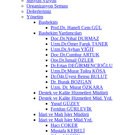
Misyon-Vizyon
Organizasyon Şeması
Değerlerimiz
Yönetim
Başhekim
Prof.Dr. Hanefi Cem GÜL
Başhekim Yardımcıları
Doç.Dr.Nihal DURMAZ
Uzm.Dr.Ömer Faruk TANER
Uzm.Dr.Ayhan YİĞİT
Doç.Dr.Cumhur ARTUK
Opr.Dr.İsmail ÖZLER
Dr.Ertan DEĞİRMENCİOĞLU
Uzm.Dr.Murat Tuğra KÖSA
Dr.Öğr.Üyesi Bensu BULUT
Dr. Burak BOZGAN
Uzm. Dr. Murat ÖZKARA
Destek ve Kalite Hizmetleri Müdürü
Destek ve Kalite Hizmetleri Müd. Yrd.
Yusuf GÜZEY
Feridun GÜRLEVİK
İdari ve Mali İşler Müdürü
İdari ve Mali İşler Müd.Yrd.
Hacı ÇOKER
Mustafa KEBELİ