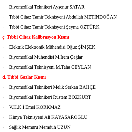
·
Biyomedikal Teknikeri Ayşenur SATAR
·
Tıbbi Cihaz Tamir Teknisyeni Abdullah METİNDOĞAN
·
Tıbbi Cihaz Tamir Teknisyeni Şeyma ÖZTÜRK
ç. Tıbbi Cihaz Kalibrasyon Kısmı
·
Elektrik Elektronik Mühendisi Oğuz ŞİMŞEK
·
Biyomedikal Mühendisi M.İrem Çağlar
·
Biyomedikal Teknisyeni M.Taha CEYLAN
d. Tıbbi Gazlar Kısmı
·
Biyomedikal Teknikeri Melik Serkan BAHÇE
·
Biyomedikal Teknikeri Rüstem BOZKURT
·
V.H.K.İ Emel KORKMAZ
·
Kimya Teknisyeni Ali KAYASAROĞLU
·
Sağlık Memuru Memduh UZUN