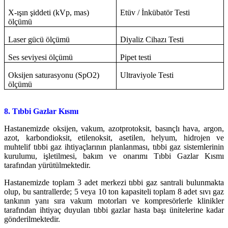
X-ışın şiddeti (kVp, mas)
Etüv / İnkübatör Testi
ölçümü
Laser gücü ölçümü
Diyaliz Cihazı Testi
Ses seviyesi ölçümü
Pipet testi
Oksijen saturasyonu (SpO2)
Ultraviyole Testi
ölçümü
8. Tıbbi Gazlar Kısmı
Hastanemizde oksijen, vakum, azotprotoksit, basınçlı hava, argon,
azot, karbondioksit, etilenoksit, asetilen, helyum, hidrojen ve
muhtelif tıbbi gaz ihtiyaçlarının planlanması, tıbbi gaz sistemlerinin
kurulumu, işletilmesi, bakım ve onarımı Tıbbi Gazlar Kısmı
tarafından yürütülmektedir.
Hastanemizde toplam 3 adet merkezi tıbbi gaz santrali bulunmakta
olup, bu santrallerde; 5 veya 10 ton kapasiteli toplam 8 adet sıvı gaz
tankının yanı sıra vakum motorları ve kompresörlerle klinikler
tarafından ihtiyaç duyulan tıbbi gazlar hasta başı ünitelerine kadar
gönderilmektedir.