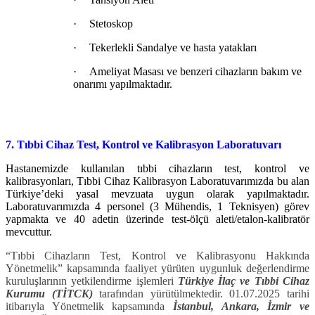
·
Stetoskop
·
Tekerlekli Sandalye ve hasta yatakları
·
Ameliyat Masası ve benzeri cihazların bakım ve
onarımı yapılmaktadır.
7. Tıbbi Cihaz Test, Kontrol ve Kalibrasyon Laboratuvarı
Hastanemizde kullanılan tıbbi cihazların test, kontrol ve
kalibrasyonları, Tıbbi Cihaz Kalibrasyon Laboratuvarımızda bu alan
Türkiye’deki yasal mevzuata uygun olarak yapılmaktadır.
Laboratuvarımızda 4 personel (3 Mühendis, 1 Teknisyen) görev
yapmakta ve 40 adetin üzerinde test-ölçü aleti/etalon-kalibratör
mevcuttur.
“Tıbbi Cihazların Test, Kontrol ve Kalibrasyonu Hakkında
Yönetmelik” kapsamında faaliyet yürüten uygunluk değerlendirme
kuruluşlarının yetkilendirme işlemleri
Türkiye İlaç ve Tıbbi Cihaz
Kurumu (TİTCK)
tarafından yürütülmektedir. 01.07.2025 tarihi
itibarıyla Yönetmelik kapsamında
İstanbul, Ankara, İzmir ve