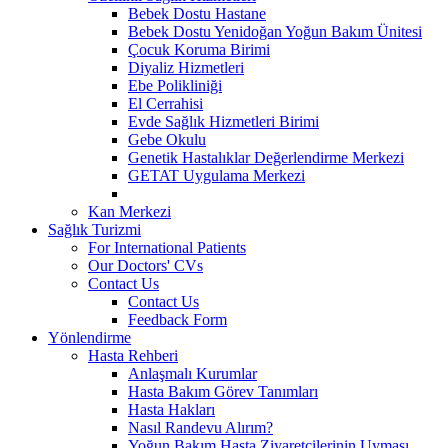
Bebek Dostu Hastane
Bebek Dostu Yenidoğan Yoğun Bakım Ünitesi
Çocuk Koruma Birimi
Diyaliz Hizmetleri
Ebe Polikliniği
El Cerrahisi
Evde Sağlık Hizmetleri Birimi
Gebe Okulu
Genetik Hastalıklar Değerlendirme Merkezi
GETAT Uygulama Merkezi
Kan Merkezi
Sağlık Turizmi
For International Patients
Our Doctors' CVs
Contact Us
Contact Us
Feedback Form
Yönlendirme
Hasta Rehberi
Anlaşmalı Kurumlar
Hasta Bakım Görev Tanımları
Hasta Hakları
Nasıl Randevu Alırım?
Yoğun Bakım Hasta Ziyaretçilerinin Uyması