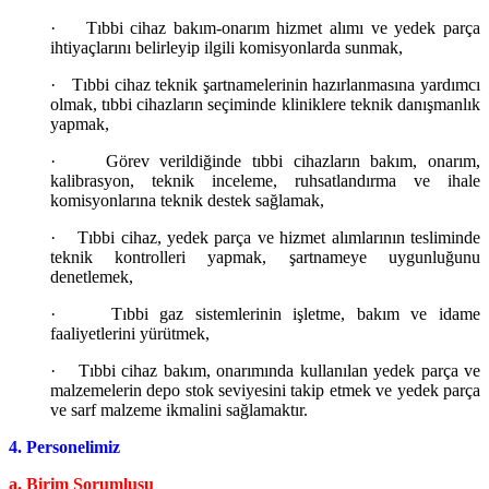
·
Tıbbi cihaz bakım-onarım hizmet alımı ve yedek parça
ihtiyaçlarını belirleyip ilgili komisyonlarda sunmak,
·
Tıbbi cihaz teknik şartnamelerinin hazırlanmasına yardımcı
olmak, tıbbi cihazların seçiminde kliniklere teknik danışmanlık
yapmak,
·
Görev verildiğinde tıbbi cihazların bakım, onarım,
kalibrasyon, teknik inceleme, ruhsatlandırma ve ihale
komisyonlarına teknik destek sağlamak,
·
Tıbbi cihaz, yedek parça ve hizmet alımlarının tesliminde
teknik kontrolleri yapmak, şartnameye uygunluğunu
denetlemek,
·
Tıbbi gaz sistemlerinin işletme, bakım ve idame
faaliyetlerini yürütmek,
·
Tıbbi cihaz bakım, onarımında kullanılan yedek parça ve
malzemelerin depo stok seviyesini takip etmek ve yedek parça
ve sarf malzeme ikmalini sağlamaktır.
4. Personelimiz
a. Birim Sorumlusu