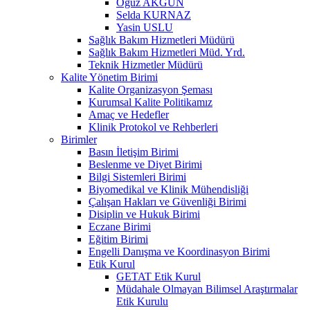
Oğuz AKGÜN
Selda KURNAZ
Yasin USLU
Sağlık Bakım Hizmetleri Müdürü
Sağlık Bakım Hizmetleri Müd. Yrd.
Teknik Hizmetler Müdürü
Kalite Yönetim Birimi
Kalite Organizasyon Şeması
Kurumsal Kalite Politikamız
Amaç ve Hedefler
Klinik Protokol ve Rehberleri
Birimler
Basın İletişim Birimi
Beslenme ve Diyet Birimi
Bilgi Sistemleri Birimi
Biyomedikal ve Klinik Mühendisliği
Çalışan Hakları ve Güvenliği Birimi
Disiplin ve Hukuk Birimi
Eczane Birimi
Eğitim Birimi
Engelli Danışma ve Koordinasyon Birimi
Etik Kurul
GETAT Etik Kurul
Müdahale Olmayan Bilimsel Araştırmalar
Etik Kurulu