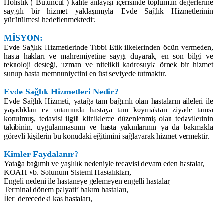
Holistik ( Bütüncül ) kalite anlayışı içerisinde toplumun değerlerine
saygılı bir hizmet yaklaşımıyla Evde Sağlık Hizmetlerinin
yürütülmesi hedeflenmektedir.
MİSYON:
Evde Sağlık Hizmetlerinde Tıbbi Etik ilkelerinden ödün vermeden,
hasta hakları ve mahremiyetine saygı duyarak, en son bilgi ve
teknoloji desteği, uzman ve nitelikli kadrosuyla örnek bir hizmet
sunup hasta memnuniyetini en üst seviyede tutmaktır.
Evde Sağlık Hizmetleri Nedir?
Evde Sağlık Hizmeti, yatağa tam bağımlı olan hastaların aileleri ile
yaşadıkları ev ortamında hastaya tanı koymaktan ziyade tanısı
konulmuş, tedavisi ilgili kliniklerce düzenlenmiş olan tedavilerinin
takibinin, uygulanmasının ve hasta yakınlarının ya da bakmakla
görevli kişilerin bu konudaki eğitimini sağlayarak hizmet vermektir
.
Kimler Faydalanır?
Yatağa bağımlı ve yaşlılık nedeniyle tedavisi devam eden hastalar,
KOAH vb. Solunum Sistemi Hastalıkları,
Engeli nedeni ile hastaneye gelemeyen engelli hastalar,
Terminal dönem palyatif bakım hastaları,
İleri derecedeki kas hastaları,