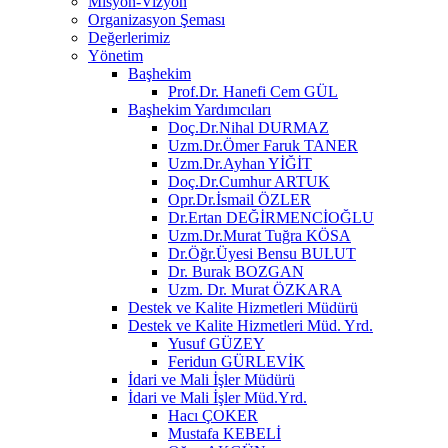
Misyon-Vizyon
Organizasyon Şeması
Değerlerimiz
Yönetim
Başhekim
Prof.Dr. Hanefi Cem GÜL
Başhekim Yardımcıları
Doç.Dr.Nihal DURMAZ
Uzm.Dr.Ömer Faruk TANER
Uzm.Dr.Ayhan YİĞİT
Doç.Dr.Cumhur ARTUK
Opr.Dr.İsmail ÖZLER
Dr.Ertan DEĞİRMENCİOĞLU
Uzm.Dr.Murat Tuğra KÖSA
Dr.Öğr.Üyesi Bensu BULUT
Dr. Burak BOZGAN
Uzm. Dr. Murat ÖZKARA
Destek ve Kalite Hizmetleri Müdürü
Destek ve Kalite Hizmetleri Müd. Yrd.
Yusuf GÜZEY
Feridun GÜRLEVİK
İdari ve Mali İşler Müdürü
İdari ve Mali İşler Müd.Yrd.
Hacı ÇOKER
Mustafa KEBELİ