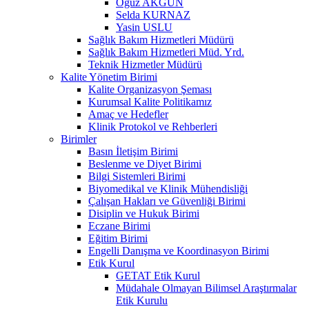
Oğuz AKGÜN
Selda KURNAZ
Yasin USLU
Sağlık Bakım Hizmetleri Müdürü
Sağlık Bakım Hizmetleri Müd. Yrd.
Teknik Hizmetler Müdürü
Kalite Yönetim Birimi
Kalite Organizasyon Şeması
Kurumsal Kalite Politikamız
Amaç ve Hedefler
Klinik Protokol ve Rehberleri
Birimler
Basın İletişim Birimi
Beslenme ve Diyet Birimi
Bilgi Sistemleri Birimi
Biyomedikal ve Klinik Mühendisliği
Çalışan Hakları ve Güvenliği Birimi
Disiplin ve Hukuk Birimi
Eczane Birimi
Eğitim Birimi
Engelli Danışma ve Koordinasyon Birimi
Etik Kurul
GETAT Etik Kurul
Müdahale Olmayan Bilimsel Araştırmalar
Etik Kurulu