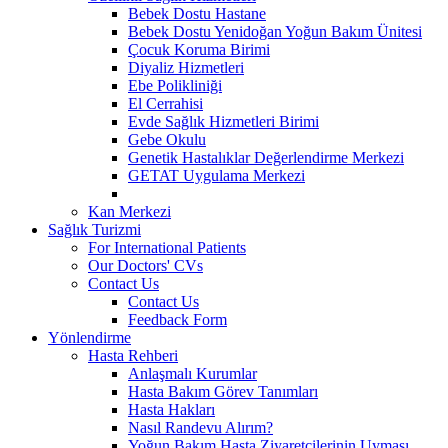
Bebek Dostu Hastane
Bebek Dostu Yenidoğan Yoğun Bakım Ünitesi
Çocuk Koruma Birimi
Diyaliz Hizmetleri
Ebe Polikliniği
El Cerrahisi
Evde Sağlık Hizmetleri Birimi
Gebe Okulu
Genetik Hastalıklar Değerlendirme Merkezi
GETAT Uygulama Merkezi
Kan Merkezi
Sağlık Turizmi
For International Patients
Our Doctors' CVs
Contact Us
Contact Us
Feedback Form
Yönlendirme
Hasta Rehberi
Anlaşmalı Kurumlar
Hasta Bakım Görev Tanımları
Hasta Hakları
Nasıl Randevu Alırım?
Yoğun Bakım Hasta Ziyaretçilerinin Uyması