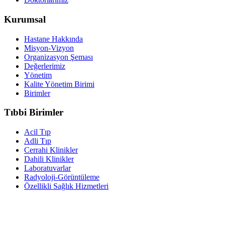
Kurumsal
Hastane Hakkında
Misyon-Vizyon
Organizasyon Şeması
Değerlerimiz
Yönetim
Kalite Yönetim Birimi
Birimler
Tıbbi Birimler
Acil Tıp
Adli Tıp
Cerrahi Klinikler
Dahili Klinikler
Laboratuvarlar
Radyoloji-Görüntüleme
Özellikli Sağlık Hizmetleri