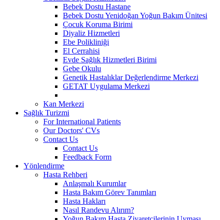
Bebek Dostu Hastane
Bebek Dostu Yenidoğan Yoğun Bakım Ünitesi
Çocuk Koruma Birimi
Diyaliz Hizmetleri
Ebe Polikliniği
El Cerrahisi
Evde Sağlık Hizmetleri Birimi
Gebe Okulu
Genetik Hastalıklar Değerlendirme Merkezi
GETAT Uygulama Merkezi
Kan Merkezi
Sağlık Turizmi
For International Patients
Our Doctors' CVs
Contact Us
Contact Us
Feedback Form
Yönlendirme
Hasta Rehberi
Anlaşmalı Kurumlar
Hasta Bakım Görev Tanımları
Hasta Hakları
Nasıl Randevu Alırım?
Yoğun Bakım Hasta Ziyaretçilerinin Uyması