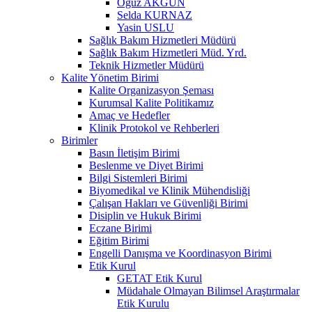
Oğuz AKGÜN
Selda KURNAZ
Yasin USLU
Sağlık Bakım Hizmetleri Müdürü
Sağlık Bakım Hizmetleri Müd. Yrd.
Teknik Hizmetler Müdürü
Kalite Yönetim Birimi
Kalite Organizasyon Şeması
Kurumsal Kalite Politikamız
Amaç ve Hedefler
Klinik Protokol ve Rehberleri
Birimler
Basın İletişim Birimi
Beslenme ve Diyet Birimi
Bilgi Sistemleri Birimi
Biyomedikal ve Klinik Mühendisliği
Çalışan Hakları ve Güvenliği Birimi
Disiplin ve Hukuk Birimi
Eczane Birimi
Eğitim Birimi
Engelli Danışma ve Koordinasyon Birimi
Etik Kurul
GETAT Etik Kurul
Müdahale Olmayan Bilimsel Araştırmalar
Etik Kurulu