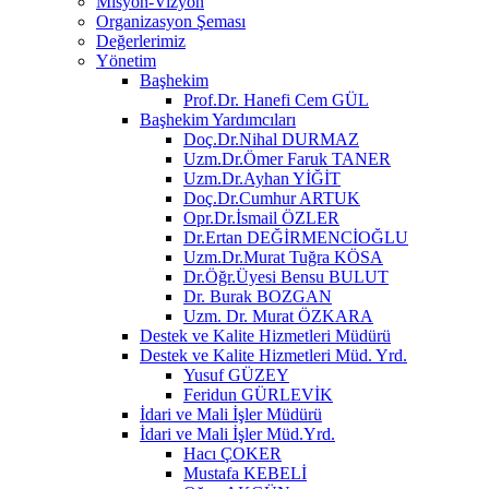
Misyon-Vizyon
Organizasyon Şeması
Değerlerimiz
Yönetim
Başhekim
Prof.Dr. Hanefi Cem GÜL
Başhekim Yardımcıları
Doç.Dr.Nihal DURMAZ
Uzm.Dr.Ömer Faruk TANER
Uzm.Dr.Ayhan YİĞİT
Doç.Dr.Cumhur ARTUK
Opr.Dr.İsmail ÖZLER
Dr.Ertan DEĞİRMENCİOĞLU
Uzm.Dr.Murat Tuğra KÖSA
Dr.Öğr.Üyesi Bensu BULUT
Dr. Burak BOZGAN
Uzm. Dr. Murat ÖZKARA
Destek ve Kalite Hizmetleri Müdürü
Destek ve Kalite Hizmetleri Müd. Yrd.
Yusuf GÜZEY
Feridun GÜRLEVİK
İdari ve Mali İşler Müdürü
İdari ve Mali İşler Müd.Yrd.
Hacı ÇOKER
Mustafa KEBELİ