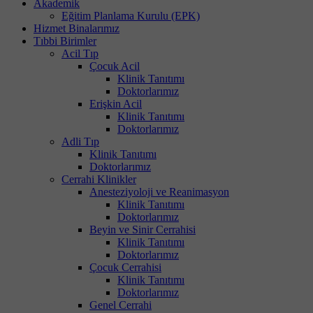
Akademik
Eğitim Planlama Kurulu (EPK)
Hizmet Binalarımız
Tıbbi Birimler
Acil Tıp
Çocuk Acil
Klinik Tanıtımı
Doktorlarımız
Erişkin Acil
Klinik Tanıtımı
Doktorlarımız
Adli Tıp
Klinik Tanıtımı
Doktorlarımız
Cerrahi Klinikler
Anesteziyoloji ve Reanimasyon
Klinik Tanıtımı
Doktorlarımız
Beyin ve Sinir Cerrahisi
Klinik Tanıtımı
Doktorlarımız
Çocuk Cerrahisi
Klinik Tanıtımı
Doktorlarımız
Genel Cerrahi