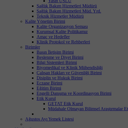
Yasin USLU
Sağlık Bakım Hizmetleri Müdürü
Sağlık Bakım Hizmetleri Müd. Yrd.
Teknik Hizmetler Müdürü
Kalite Yönetim Birimi
Kalite Organizasyon Şeması
Kurumsal Kalite Politikamız
Amaç ve Hedefler
Klinik Protokol ve Rehberleri
Birimler
Basın İletişim Birimi
Beslenme ve Diyet Birimi
Bilgi Sistemleri Birimi
Biyomedikal ve Klinik Mühendisliği
Çalışan Hakları ve Güvenliği Birimi
Disiplin ve Hukuk Birimi
Eczane Birimi
Eğitim Birimi
Engelli Danışma ve Koordinasyon Birimi
Etik Kurul
GETAT Etik Kurul
Müdahale Olmayan Bilimsel Araştırmalar Et
Ağustos Ayı Yemek Listesi