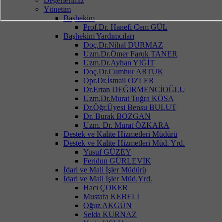
Değerlerimiz
Yönetim
Başhekim
Prof.Dr. Hanefi Cem GÜL
Başhekim Yardımcıları
Doç.Dr.Nihal DURMAZ
Uzm.Dr.Ömer Faruk TANER
Uzm.Dr.Ayhan YİĞİT
Doç.Dr.Cumhur ARTUK
Opr.Dr.İsmail ÖZLER
Dr.Ertan DEĞİRMENCİOĞLU
Uzm.Dr.Murat Tuğra KÖSA
Dr.Öğr.Üyesi Bensu BULUT
Dr. Burak BOZGAN
Uzm. Dr. Murat ÖZKARA
Destek ve Kalite Hizmetleri Müdürü
Destek ve Kalite Hizmetleri Müd. Yrd.
Yusuf GÜZEY
Feridun GÜRLEVİK
İdari ve Mali İşler Müdürü
İdari ve Mali İşler Müd.Yrd.
Hacı ÇOKER
Mustafa KEBELİ
Oğuz AKGÜN
Selda KURNAZ