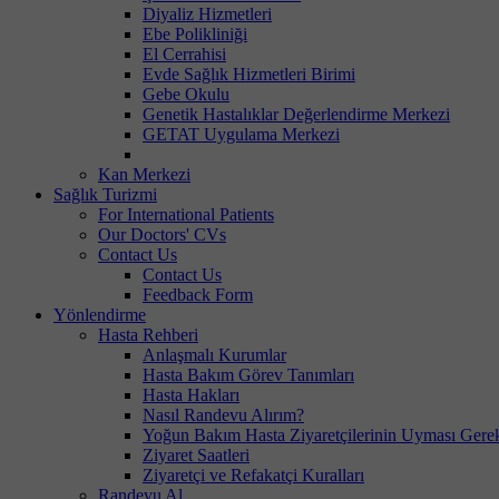
Diyaliz Hizmetleri
Ebe Polikliniği
El Cerrahisi
Evde Sağlık Hizmetleri Birimi
Gebe Okulu
Genetik Hastalıklar Değerlendirme Merkezi
GETAT Uygulama Merkezi
Kan Merkezi
Sağlık Turizmi
For International Patients
Our Doctors' CVs
Contact Us
Contact Us
Feedback Form
Yönlendirme
Hasta Rehberi
Anlaşmalı Kurumlar
Hasta Bakım Görev Tanımları
Hasta Hakları
Nasıl Randevu Alırım?
Yoğun Bakım Hasta Ziyaretçilerinin Uyması Gere
Ziyaret Saatleri
Ziyaretçi ve Refakatçi Kuralları
Randevu Al