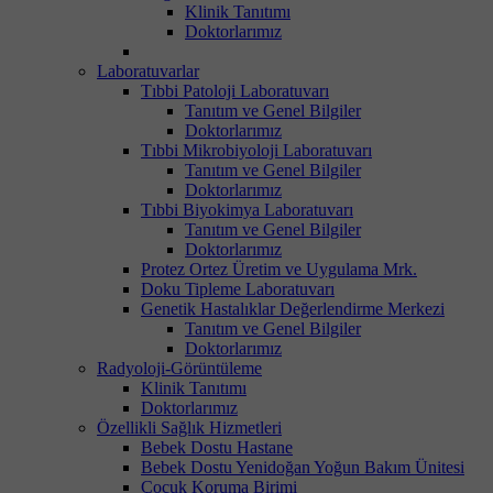
Klinik Tanıtımı
Doktorlarımız
Laboratuvarlar
Tıbbi Patoloji Laboratuvarı
Tanıtım ve Genel Bilgiler
Doktorlarımız
Tıbbi Mikrobiyoloji Laboratuvarı
Tanıtım ve Genel Bilgiler
Doktorlarımız
Tıbbi Biyokimya Laboratuvarı
Tanıtım ve Genel Bilgiler
Doktorlarımız
Protez Ortez Üretim ve Uygulama Mrk.
Doku Tipleme Laboratuvarı
Genetik Hastalıklar Değerlendirme Merkezi
Tanıtım ve Genel Bilgiler
Doktorlarımız
Radyoloji-Görüntüleme
Klinik Tanıtımı
Doktorlarımız
Özellikli Sağlık Hizmetleri
Bebek Dostu Hastane
Bebek Dostu Yenidoğan Yoğun Bakım Ünitesi
Çocuk Koruma Birimi