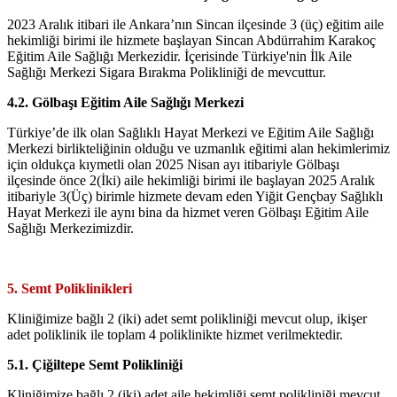
2023 Aralık itibari ile Ankara’nın Sincan ilçesinde 3 (üç) eğitim aile
hekimliği birimi ile hizmete başlayan Sincan Abdürrahim Karakoç
Eğitim Aile Sağlığı Merkezidir. İçerisinde Türkiye'nin İlk Aile
Sağlığı Merkezi Sigara Bırakma Polikliniği de mevcuttur.
4.2. Gölbaşı Eğitim Aile Sağlığı Merkezi
Türkiye’de ilk olan Sağlıklı Hayat Merkezi ve Eğitim Aile Sağlığı
Merkezi birlikteliğinin olduğu ve uzmanlık eğitimi alan hekimlerimiz
için oldukça kıymetli olan 2025 Nisan ayı itibariyle Gölbaşı
ilçesinde önce 2(İki) aile hekimliği birimi ile başlayan 2025 Aralık
itibariyle 3(Üç) birimle hizmete devam eden Yiğit Gençbay Sağlıklı
Hayat Merkezi ile aynı bina da hizmet veren Gölbaşı Eğitim Aile
Sağlığı Merkezimizdir.
5. Semt Poliklinikleri
Kliniğimize bağlı 2 (iki) adet semt polikliniği mevcut olup, ikişer
adet poliklinik ile toplam 4 poliklinikte hizmet verilmektedir.
5.1. Çiğiltepe Semt Polikliniği
Kliniğimize bağlı 2 (iki) adet aile hekimliği semt polikliniği mevcut