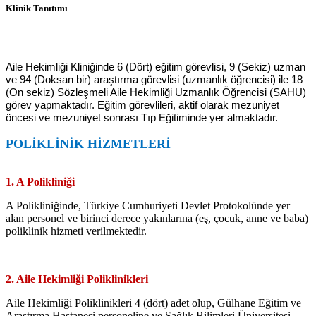
Klinik Tanıtımı
Aile Hekimliği Kliniğinde 6 (Dört) eğitim görevlisi, 9 (Sekiz) uzman
ve 94 (Doksan bir) araştırma görevlisi (uzmanlık öğrencisi) ile 18
(On sekiz) Sözleşmeli Aile Hekimliği Uzmanlık Öğrencisi (SAHU)
görev yapmaktadır. Eğitim görevlileri, aktif olarak mezuniyet
öncesi ve mezuniyet sonrası Tıp Eğitiminde yer almaktadır.
POLİKLİNİK HİZMETLERİ
1. A Polikliniği
A Polikliniğinde, Türkiye Cumhuriyeti Devlet Protokolünde yer
alan personel ve birinci derece yakınlarına (eş, çocuk, anne ve baba)
poliklinik hizmeti verilmektedir.
2. Aile Hekimliği Poliklinikleri
Aile Hekimliği Poliklinikleri 4 (dört) adet olup, Gülhane Eğitim ve
Araştırma Hastanesi personeline ve Sağlık Bilimleri Üniversitesi