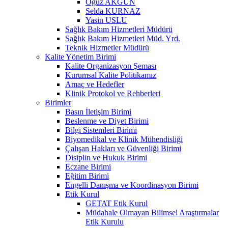
Oğuz AKGÜN
Selda KURNAZ
Yasin USLU
Sağlık Bakım Hizmetleri Müdürü
Sağlık Bakım Hizmetleri Müd. Yrd.
Teknik Hizmetler Müdürü
Kalite Yönetim Birimi
Kalite Organizasyon Şeması
Kurumsal Kalite Politikamız
Amaç ve Hedefler
Klinik Protokol ve Rehberleri
Birimler
Basın İletişim Birimi
Beslenme ve Diyet Birimi
Bilgi Sistemleri Birimi
Biyomedikal ve Klinik Mühendisliği
Çalışan Hakları ve Güvenliği Birimi
Disiplin ve Hukuk Birimi
Eczane Birimi
Eğitim Birimi
Engelli Danışma ve Koordinasyon Birimi
Etik Kurul
GETAT Etik Kurul
Müdahale Olmayan Bilimsel Araştırmalar
Etik Kurulu