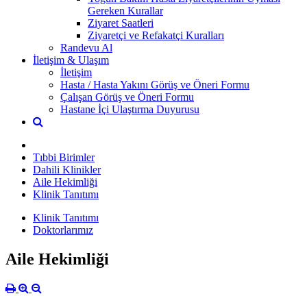
Gereken Kurallar
Ziyaret Saatleri
Ziyaretçi ve Refakatçi Kuralları
Randevu Al
İletişim & Ulaşım
İletişim
Hasta / Hasta Yakını Görüş ve Öneri Formu
Çalışan Görüş ve Öneri Formu
Hastane İçi Ulaştırma Duyurusu
Tıbbi Birimler
Dahili Klinikler
Aile Hekimliği
Klinik Tanıtımı
Klinik Tanıtımı
Doktorlarımız
Aile Hekimliği