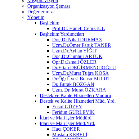
Misyon-Vizyon
Organizasyon Şeması
Değerlerimiz
Yönetim
Başhekim
Prof.Dr. Hanefi Cem GÜL
Başhekim Yardımcıları
Doç.Dr.Nihal DURMAZ
Uzm.Dr.Ömer Faruk TANER
Uzm.Dr.Ayhan YİĞİT
Doç.Dr.Cumhur ARTUK
Opr.Dr.İsmail ÖZLER
Dr.Ertan DEĞİRMENCİOĞLU
Uzm.Dr.Murat Tuğra KÖSA
Dr.Öğr.Üyesi Bensu BULUT
Dr. Burak BOZGAN
Uzm. Dr. Murat ÖZKARA
Destek ve Kalite Hizmetleri Müdürü
Destek ve Kalite Hizmetleri Müd. Yrd.
Yusuf GÜZEY
Feridun GÜRLEVİK
İdari ve Mali İşler Müdürü
İdari ve Mali İşler Müd.Yrd.
Hacı ÇOKER
Mustafa KEBELİ