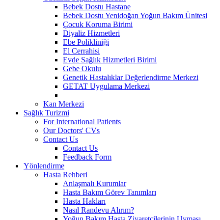
Bebek Dostu Hastane
Bebek Dostu Yenidoğan Yoğun Bakım Ünitesi
Çocuk Koruma Birimi
Diyaliz Hizmetleri
Ebe Polikliniği
El Cerrahisi
Evde Sağlık Hizmetleri Birimi
Gebe Okulu
Genetik Hastalıklar Değerlendirme Merkezi
GETAT Uygulama Merkezi
Kan Merkezi
Sağlık Turizmi
For International Patients
Our Doctors' CVs
Contact Us
Contact Us
Feedback Form
Yönlendirme
Hasta Rehberi
Anlaşmalı Kurumlar
Hasta Bakım Görev Tanımları
Hasta Hakları
Nasıl Randevu Alırım?
Yoğun Bakım Hasta Ziyaretçilerinin Uyması