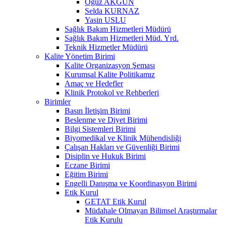
Oğuz AKGÜN
Selda KURNAZ
Yasin USLU
Sağlık Bakım Hizmetleri Müdürü
Sağlık Bakım Hizmetleri Müd. Yrd.
Teknik Hizmetler Müdürü
Kalite Yönetim Birimi
Kalite Organizasyon Şeması
Kurumsal Kalite Politikamız
Amaç ve Hedefler
Klinik Protokol ve Rehberleri
Birimler
Basın İletişim Birimi
Beslenme ve Diyet Birimi
Bilgi Sistemleri Birimi
Biyomedikal ve Klinik Mühendisliği
Çalışan Hakları ve Güvenliği Birimi
Disiplin ve Hukuk Birimi
Eczane Birimi
Eğitim Birimi
Engelli Danışma ve Koordinasyon Birimi
Etik Kurul
GETAT Etik Kurul
Müdahale Olmayan Bilimsel Araştırmalar
Etik Kurulu