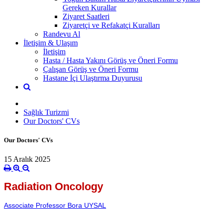
Gereken Kurallar
Ziyaret Saatleri
Ziyaretçi ve Refakatçi Kuralları
Randevu Al
İletişim & Ulaşım
İletişim
Hasta / Hasta Yakını Görüş ve Öneri Formu
Çalışan Görüş ve Öneri Formu
Hastane İçi Ulaştırma Duyurusu
Sağlık Turizmi
Our Doctors' CVs
Our Doctors' CVs
15 Aralık 2025
Radiation Oncology
Associate Professor Bora UYSAL