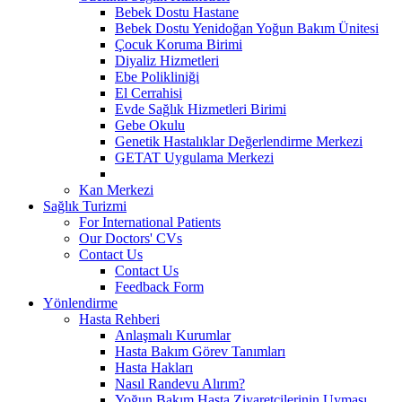
Bebek Dostu Hastane
Bebek Dostu Yenidoğan Yoğun Bakım Ünitesi
Çocuk Koruma Birimi
Diyaliz Hizmetleri
Ebe Polikliniği
El Cerrahisi
Evde Sağlık Hizmetleri Birimi
Gebe Okulu
Genetik Hastalıklar Değerlendirme Merkezi
GETAT Uygulama Merkezi
Kan Merkezi
Sağlık Turizmi
For International Patients
Our Doctors' CVs
Contact Us
Contact Us
Feedback Form
Yönlendirme
Hasta Rehberi
Anlaşmalı Kurumlar
Hasta Bakım Görev Tanımları
Hasta Hakları
Nasıl Randevu Alırım?
Yoğun Bakım Hasta Ziyaretçilerinin Uyması