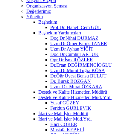
Misyon-Vizyon
Organizasyon Şeması
Değerlerimiz
Yönetim
Başhekim
Prof.Dr. Hanefi Cem GÜL
Başhekim Yardımcıları
Doç.Dr.Nihal DURMAZ
Uzm.Dr.Ömer Faruk TANER
Uzm.Dr.Ayhan YİĞİT
Doç.Dr.Cumhur ARTUK
Opr.Dr.İsmail ÖZLER
Dr.Ertan DEĞİRMENCİOĞLU
Uzm.Dr.Murat Tuğra KÖSA
Dr.Öğr.Üyesi Bensu BULUT
Dr. Burak BOZGAN
Uzm. Dr. Murat ÖZKARA
Destek ve Kalite Hizmetleri Müdürü
Destek ve Kalite Hizmetleri Müd. Yrd.
Yusuf GÜZEY
Feridun GÜRLEVİK
İdari ve Mali İşler Müdürü
İdari ve Mali İşler Müd.Yrd.
Hacı ÇOKER
Mustafa KEBELİ