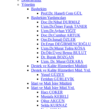
Değerlerimiz
Yönetim
Başhekim
Prof.Dr. Hanefi Cem GÜL
Başhekim Yardımcıları
Doç.Dr.Nihal DURMAZ
Uzm.Dr.Ömer Faruk TANER
Uzm.Dr.Ayhan YİĞİT
Doç.Dr.Cumhur ARTUK
Opr.Dr.İsmail ÖZLER
Dr.Ertan DEĞİRMENCİOĞLU
Uzm.Dr.Murat Tuğra KÖSA
Dr.Öğr.Üyesi Bensu BULUT
Dr. Burak BOZGAN
Uzm. Dr. Murat ÖZKARA
Destek ve Kalite Hizmetleri Müdürü
Destek ve Kalite Hizmetleri Müd. Yrd.
Yusuf GÜZEY
Feridun GÜRLEVİK
İdari ve Mali İşler Müdürü
İdari ve Mali İşler Müd.Yrd.
Hacı ÇOKER
Mustafa KEBELİ
Oğuz AKGÜN
Selda KURNAZ