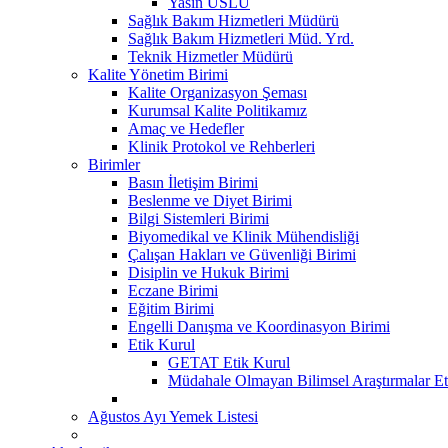
Yasin USLU
Sağlık Bakım Hizmetleri Müdürü
Sağlık Bakım Hizmetleri Müd. Yrd.
Teknik Hizmetler Müdürü
Kalite Yönetim Birimi
Kalite Organizasyon Şeması
Kurumsal Kalite Politikamız
Amaç ve Hedefler
Klinik Protokol ve Rehberleri
Birimler
Basın İletişim Birimi
Beslenme ve Diyet Birimi
Bilgi Sistemleri Birimi
Biyomedikal ve Klinik Mühendisliği
Çalışan Hakları ve Güvenliği Birimi
Disiplin ve Hukuk Birimi
Eczane Birimi
Eğitim Birimi
Engelli Danışma ve Koordinasyon Birimi
Etik Kurul
GETAT Etik Kurul
Müdahale Olmayan Bilimsel Araştırmalar Et
Ağustos Ayı Yemek Listesi