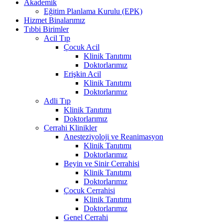
Akademik
Eğitim Planlama Kurulu (EPK)
Hizmet Binalarımız
Tıbbi Birimler
Acil Tıp
Çocuk Acil
Klinik Tanıtımı
Doktorlarımız
Erişkin Acil
Klinik Tanıtımı
Doktorlarımız
Adli Tıp
Klinik Tanıtımı
Doktorlarımız
Cerrahi Klinikler
Anesteziyoloji ve Reanimasyon
Klinik Tanıtımı
Doktorlarımız
Beyin ve Sinir Cerrahisi
Klinik Tanıtımı
Doktorlarımız
Çocuk Cerrahisi
Klinik Tanıtımı
Doktorlarımız
Genel Cerrahi