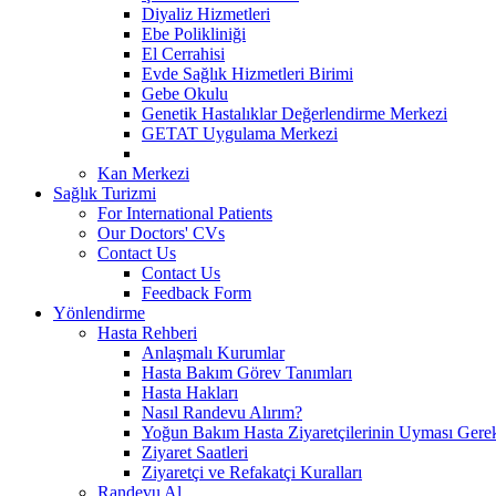
Diyaliz Hizmetleri
Ebe Polikliniği
El Cerrahisi
Evde Sağlık Hizmetleri Birimi
Gebe Okulu
Genetik Hastalıklar Değerlendirme Merkezi
GETAT Uygulama Merkezi
Kan Merkezi
Sağlık Turizmi
For International Patients
Our Doctors' CVs
Contact Us
Contact Us
Feedback Form
Yönlendirme
Hasta Rehberi
Anlaşmalı Kurumlar
Hasta Bakım Görev Tanımları
Hasta Hakları
Nasıl Randevu Alırım?
Yoğun Bakım Hasta Ziyaretçilerinin Uyması Gere
Ziyaret Saatleri
Ziyaretçi ve Refakatçi Kuralları
Randevu Al