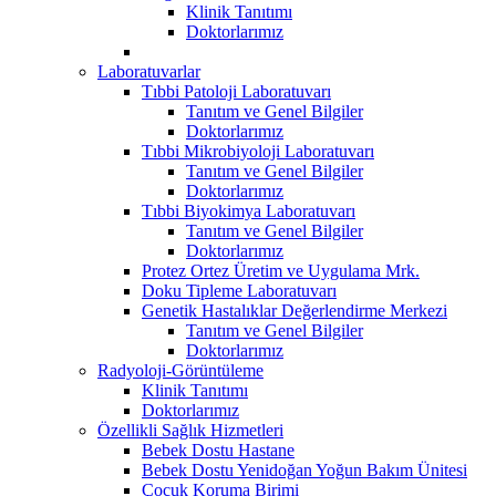
Klinik Tanıtımı
Doktorlarımız
Laboratuvarlar
Tıbbi Patoloji Laboratuvarı
Tanıtım ve Genel Bilgiler
Doktorlarımız
Tıbbi Mikrobiyoloji Laboratuvarı
Tanıtım ve Genel Bilgiler
Doktorlarımız
Tıbbi Biyokimya Laboratuvarı
Tanıtım ve Genel Bilgiler
Doktorlarımız
Protez Ortez Üretim ve Uygulama Mrk.
Doku Tipleme Laboratuvarı
Genetik Hastalıklar Değerlendirme Merkezi
Tanıtım ve Genel Bilgiler
Doktorlarımız
Radyoloji-Görüntüleme
Klinik Tanıtımı
Doktorlarımız
Özellikli Sağlık Hizmetleri
Bebek Dostu Hastane
Bebek Dostu Yenidoğan Yoğun Bakım Ünitesi
Çocuk Koruma Birimi