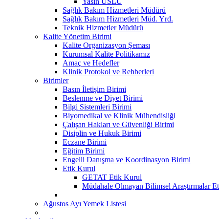
Yasin USLU
Sağlık Bakım Hizmetleri Müdürü
Sağlık Bakım Hizmetleri Müd. Yrd.
Teknik Hizmetler Müdürü
Kalite Yönetim Birimi
Kalite Organizasyon Şeması
Kurumsal Kalite Politikamız
Amaç ve Hedefler
Klinik Protokol ve Rehberleri
Birimler
Basın İletişim Birimi
Beslenme ve Diyet Birimi
Bilgi Sistemleri Birimi
Biyomedikal ve Klinik Mühendisliği
Çalışan Hakları ve Güvenliği Birimi
Disiplin ve Hukuk Birimi
Eczane Birimi
Eğitim Birimi
Engelli Danışma ve Koordinasyon Birimi
Etik Kurul
GETAT Etik Kurul
Müdahale Olmayan Bilimsel Araştırmalar Et
Ağustos Ayı Yemek Listesi