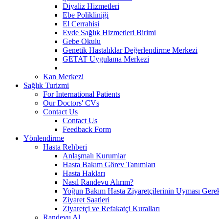
Diyaliz Hizmetleri
Ebe Polikliniği
El Cerrahisi
Evde Sağlık Hizmetleri Birimi
Gebe Okulu
Genetik Hastalıklar Değerlendirme Merkezi
GETAT Uygulama Merkezi
Kan Merkezi
Sağlık Turizmi
For International Patients
Our Doctors' CVs
Contact Us
Contact Us
Feedback Form
Yönlendirme
Hasta Rehberi
Anlaşmalı Kurumlar
Hasta Bakım Görev Tanımları
Hasta Hakları
Nasıl Randevu Alırım?
Yoğun Bakım Hasta Ziyaretçilerinin Uyması Gere
Ziyaret Saatleri
Ziyaretçi ve Refakatçi Kuralları
Randevu Al