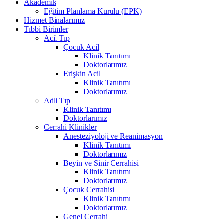
Akademik
Eğitim Planlama Kurulu (EPK)
Hizmet Binalarımız
Tıbbi Birimler
Acil Tıp
Çocuk Acil
Klinik Tanıtımı
Doktorlarımız
Erişkin Acil
Klinik Tanıtımı
Doktorlarımız
Adli Tıp
Klinik Tanıtımı
Doktorlarımız
Cerrahi Klinikler
Anesteziyoloji ve Reanimasyon
Klinik Tanıtımı
Doktorlarımız
Beyin ve Sinir Cerrahisi
Klinik Tanıtımı
Doktorlarımız
Çocuk Cerrahisi
Klinik Tanıtımı
Doktorlarımız
Genel Cerrahi