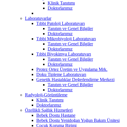
Klinik Tanıtımı
Doktorlarımız
Laboratuvarlar
Tıbbi Patoloji Laboratuvarı
Tanıtım ve Genel Bilgiler
Doktorlarımız
Tıbbi Mikrobiyoloji Laboratuvarı
Tanıtım ve Genel Bilgiler
Doktorlarımız
Tıbbi Biyokimya Laboratuvarı
Tanıtım ve Genel Bilgiler
Doktorlarımız
Protez Ortez Üretim ve Uygulama Mrk.
Doku Tipleme Laboratuvarı
Genetik Hastalıklar Değerlendirme Merkezi
Tanıtım ve Genel Bilgiler
Doktorlarımız
Radyoloji-Görüntüleme
Klinik Tanıtımı
Doktorlarımız
Özellikli Sağlık Hizmetleri
Bebek Dostu Hastane
Bebek Dostu Yenidoğan Yoğun Bakım Ünitesi
Çocuk Koruma Birimi