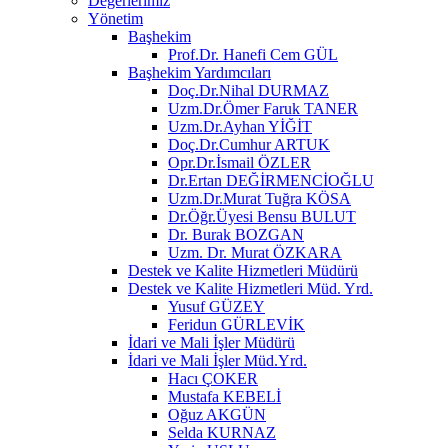
Değerlerimiz
Yönetim
Başhekim
Prof.Dr. Hanefi Cem GÜL
Başhekim Yardımcıları
Doç.Dr.Nihal DURMAZ
Uzm.Dr.Ömer Faruk TANER
Uzm.Dr.Ayhan YİĞİT
Doç.Dr.Cumhur ARTUK
Opr.Dr.İsmail ÖZLER
Dr.Ertan DEĞİRMENCİOĞLU
Uzm.Dr.Murat Tuğra KÖSA
Dr.Öğr.Üyesi Bensu BULUT
Dr. Burak BOZGAN
Uzm. Dr. Murat ÖZKARA
Destek ve Kalite Hizmetleri Müdürü
Destek ve Kalite Hizmetleri Müd. Yrd.
Yusuf GÜZEY
Feridun GÜRLEVİK
İdari ve Mali İşler Müdürü
İdari ve Mali İşler Müd.Yrd.
Hacı ÇOKER
Mustafa KEBELİ
Oğuz AKGÜN
Selda KURNAZ