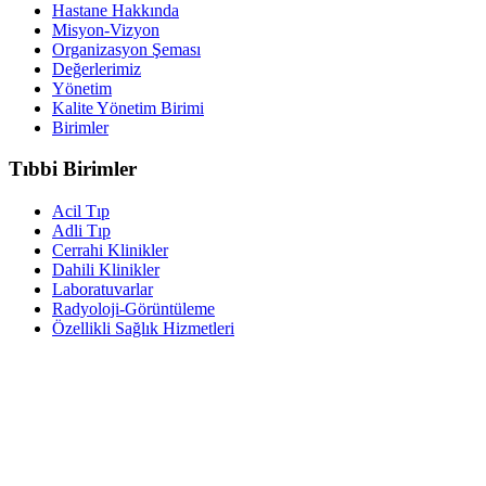
Hastane Hakkında
Misyon-Vizyon
Organizasyon Şeması
Değerlerimiz
Yönetim
Kalite Yönetim Birimi
Birimler
Tıbbi Birimler
Acil Tıp
Adli Tıp
Cerrahi Klinikler
Dahili Klinikler
Laboratuvarlar
Radyoloji-Görüntüleme
Özellikli Sağlık Hizmetleri