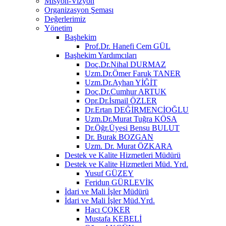
Misyon-Vizyon
Organizasyon Şeması
Değerlerimiz
Yönetim
Başhekim
Prof.Dr. Hanefi Cem GÜL
Başhekim Yardımcıları
Doç.Dr.Nihal DURMAZ
Uzm.Dr.Ömer Faruk TANER
Uzm.Dr.Ayhan YİĞİT
Doç.Dr.Cumhur ARTUK
Opr.Dr.İsmail ÖZLER
Dr.Ertan DEĞİRMENCİOĞLU
Uzm.Dr.Murat Tuğra KÖSA
Dr.Öğr.Üyesi Bensu BULUT
Dr. Burak BOZGAN
Uzm. Dr. Murat ÖZKARA
Destek ve Kalite Hizmetleri Müdürü
Destek ve Kalite Hizmetleri Müd. Yrd.
Yusuf GÜZEY
Feridun GÜRLEVİK
İdari ve Mali İşler Müdürü
İdari ve Mali İşler Müd.Yrd.
Hacı ÇOKER
Mustafa KEBELİ