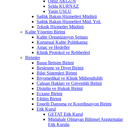
Oğuz AKGÜN
Selda KURNAZ
Yasin USLU
Sağlık Bakım Hizmetleri Müdürü
Sağlık Bakım Hizmetleri Müd. Yrd.
Teknik Hizmetler Müdürü
Kalite Yönetim Birimi
Kalite Organizasyon Şeması
Kurumsal Kalite Politikamız
Amaç ve Hedefler
Klinik Protokol ve Rehberleri
Birimler
Basın İletişim Birimi
Beslenme ve Diyet Birimi
Bilgi Sistemleri Birimi
Biyomedikal ve Klinik Mühendisliği
Çalışan Hakları ve Güvenliği Birimi
Disiplin ve Hukuk Birimi
Eczane Birimi
Eğitim Birimi
Engelli Danışma ve Koordinasyon Birimi
Etik Kurul
GETAT Etik Kurul
Müdahale Olmayan Bilimsel Araştırmalar
Etik Kurulu