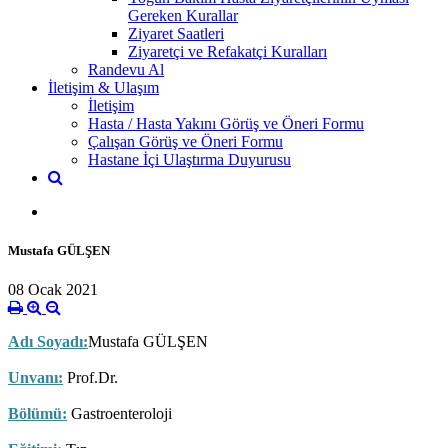
Gereken Kurallar
Ziyaret Saatleri
Ziyaretçi ve Refakatçi Kuralları
Randevu Al
İletişim & Ulaşım
İletişim
Hasta / Hasta Yakını Görüş ve Öneri Formu
Çalışan Görüş ve Öneri Formu
Hastane İçi Ulaştırma Duyurusu
Mustafa GÜLŞEN
08 Ocak 2021
Adı Soyadı:
Mustafa GÜLŞEN
Unvanı:
Prof.Dr.
Bölümü:
Gastroenteroloji