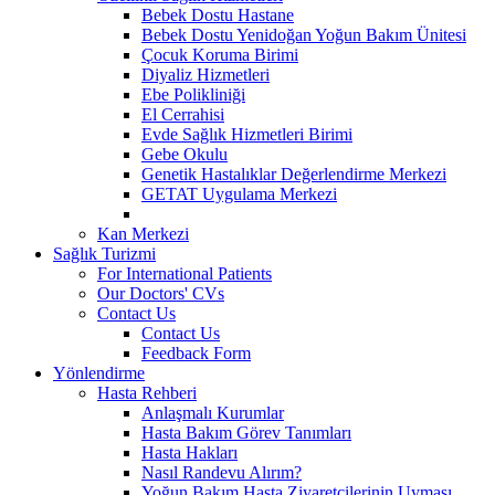
Bebek Dostu Hastane
Bebek Dostu Yenidoğan Yoğun Bakım Ünitesi
Çocuk Koruma Birimi
Diyaliz Hizmetleri
Ebe Polikliniği
El Cerrahisi
Evde Sağlık Hizmetleri Birimi
Gebe Okulu
Genetik Hastalıklar Değerlendirme Merkezi
GETAT Uygulama Merkezi
Kan Merkezi
Sağlık Turizmi
For International Patients
Our Doctors' CVs
Contact Us
Contact Us
Feedback Form
Yönlendirme
Hasta Rehberi
Anlaşmalı Kurumlar
Hasta Bakım Görev Tanımları
Hasta Hakları
Nasıl Randevu Alırım?
Yoğun Bakım Hasta Ziyaretçilerinin Uyması