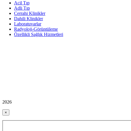
Acil Tıp
Adli Tıp
Cerrahi Klinikler
Dahili Klinikler
Laboratuvarlar
Radyoloji-Görüntüleme
Özellikli Sağlık Hizmetleri
2026
×