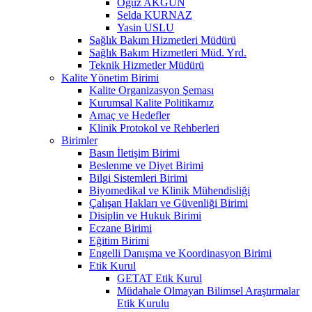
Oğuz AKGÜN
Selda KURNAZ
Yasin USLU
Sağlık Bakım Hizmetleri Müdürü
Sağlık Bakım Hizmetleri Müd. Yrd.
Teknik Hizmetler Müdürü
Kalite Yönetim Birimi
Kalite Organizasyon Şeması
Kurumsal Kalite Politikamız
Amaç ve Hedefler
Klinik Protokol ve Rehberleri
Birimler
Basın İletişim Birimi
Beslenme ve Diyet Birimi
Bilgi Sistemleri Birimi
Biyomedikal ve Klinik Mühendisliği
Çalışan Hakları ve Güvenliği Birimi
Disiplin ve Hukuk Birimi
Eczane Birimi
Eğitim Birimi
Engelli Danışma ve Koordinasyon Birimi
Etik Kurul
GETAT Etik Kurul
Müdahale Olmayan Bilimsel Araştırmalar
Etik Kurulu