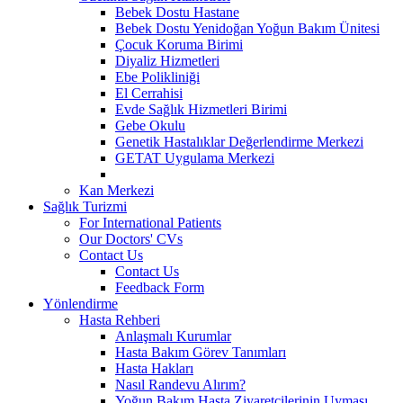
Bebek Dostu Hastane
Bebek Dostu Yenidoğan Yoğun Bakım Ünitesi
Çocuk Koruma Birimi
Diyaliz Hizmetleri
Ebe Polikliniği
El Cerrahisi
Evde Sağlık Hizmetleri Birimi
Gebe Okulu
Genetik Hastalıklar Değerlendirme Merkezi
GETAT Uygulama Merkezi
Kan Merkezi
Sağlık Turizmi
For International Patients
Our Doctors' CVs
Contact Us
Contact Us
Feedback Form
Yönlendirme
Hasta Rehberi
Anlaşmalı Kurumlar
Hasta Bakım Görev Tanımları
Hasta Hakları
Nasıl Randevu Alırım?
Yoğun Bakım Hasta Ziyaretçilerinin Uyması