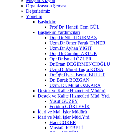
Misyon-Vizyon
Organizasyon Şeması
Değerlerimiz
Yönetim
Başhekim
Prof.Dr. Hanefi Cem GÜL
Başhekim Yardımcıları
Doç.Dr.Nihal DURMAZ
Uzm.Dr.Ömer Faruk TANER
Uzm.Dr.Ayhan YİĞİT
Doç.Dr.Cumhur ARTUK
Opr.Dr.İsmail ÖZLER
Dr.Ertan DEĞİRMENCİOĞLU
Uzm.Dr.Murat Tuğra KÖSA
Dr.Öğr.Üyesi Bensu BULUT
Dr. Burak BOZGAN
Uzm. Dr. Murat ÖZKARA
Destek ve Kalite Hizmetleri Müdürü
Destek ve Kalite Hizmetleri Müd. Yrd.
Yusuf GÜZEY
Feridun GÜRLEVİK
İdari ve Mali İşler Müdürü
İdari ve Mali İşler Müd.Yrd.
Hacı ÇOKER
Mustafa KEBELİ