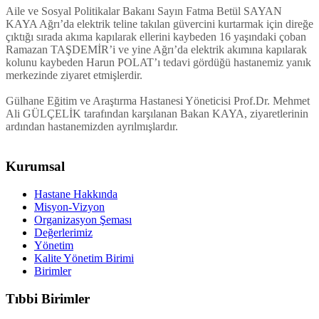
Aile ve Sosyal Politikalar Bakanı Sayın Fatma Betül SAYAN
KAYA Ağrı’da elektrik teline takılan güvercini kurtarmak için direğe
çıktığı sırada akıma kapılarak ellerini kaybeden 16 yaşındaki çoban
Ramazan TAŞDEMİR’i ve yine Ağrı’da elektrik akımına kapılarak
kolunu kaybeden Harun POLAT’ı tedavi gördüğü hastanemiz yanık
merkezinde ziyaret etmişlerdir.
Gülhane Eğitim ve Araştırma Hastanesi Yöneticisi Prof.Dr. Mehmet
Ali GÜLÇELİK tarafından karşılanan Bakan KAYA, ziyaretlerinin
ardından hastanemizden ayrılmışlardır.
Kurumsal
Hastane Hakkında
Misyon-Vizyon
Organizasyon Şeması
Değerlerimiz
Yönetim
Kalite Yönetim Birimi
Birimler
Tıbbi Birimler