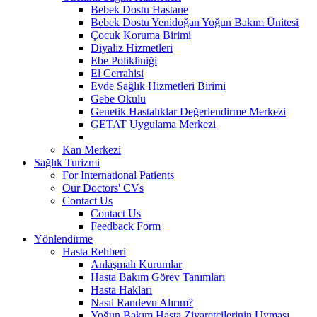
Bebek Dostu Hastane
Bebek Dostu Yenidoğan Yoğun Bakım Ünitesi
Çocuk Koruma Birimi
Diyaliz Hizmetleri
Ebe Polikliniği
El Cerrahisi
Evde Sağlık Hizmetleri Birimi
Gebe Okulu
Genetik Hastalıklar Değerlendirme Merkezi
GETAT Uygulama Merkezi
Kan Merkezi
Sağlık Turizmi
For International Patients
Our Doctors' CVs
Contact Us
Contact Us
Feedback Form
Yönlendirme
Hasta Rehberi
Anlaşmalı Kurumlar
Hasta Bakım Görev Tanımları
Hasta Hakları
Nasıl Randevu Alırım?
Yoğun Bakım Hasta Ziyaretçilerinin Uyması