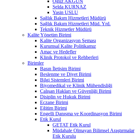
Oğuz AKGÜN
Selda KURNAZ
Yasin USLU
Sağlık Bakım Hizmetleri Müdürü
Sağlık Bakım Hizmetleri Müd. Yrd.
Teknik Hizmetler Müdürü
Kalite Yönetim Birimi
Kalite Organizasyon Şeması
Kurumsal Kalite Politikamız
Amaç ve Hedefler
Klinik Protokol ve Rehberleri
Birimler
Basın İletişim Birimi
Beslenme ve Diyet Birimi
Bilgi Sistemleri Birimi
Biyomedikal ve Klinik Mühendisliği
Çalışan Hakları ve Güvenliği Birimi
Disiplin ve Hukuk Birimi
Eczane Birimi
Eğitim Birimi
Engelli Danışma ve Koordinasyon Birimi
Etik Kurul
GETAT Etik Kurul
Müdahale Olmayan Bilimsel Araştırmalar
Etik Kurulu