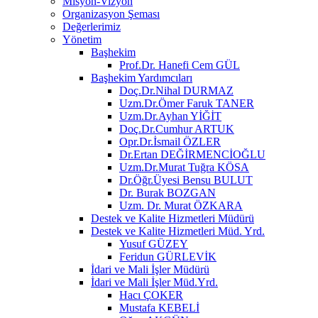
Misyon-Vizyon
Organizasyon Şeması
Değerlerimiz
Yönetim
Başhekim
Prof.Dr. Hanefi Cem GÜL
Başhekim Yardımcıları
Doç.Dr.Nihal DURMAZ
Uzm.Dr.Ömer Faruk TANER
Uzm.Dr.Ayhan YİĞİT
Doç.Dr.Cumhur ARTUK
Opr.Dr.İsmail ÖZLER
Dr.Ertan DEĞİRMENCİOĞLU
Uzm.Dr.Murat Tuğra KÖSA
Dr.Öğr.Üyesi Bensu BULUT
Dr. Burak BOZGAN
Uzm. Dr. Murat ÖZKARA
Destek ve Kalite Hizmetleri Müdürü
Destek ve Kalite Hizmetleri Müd. Yrd.
Yusuf GÜZEY
Feridun GÜRLEVİK
İdari ve Mali İşler Müdürü
İdari ve Mali İşler Müd.Yrd.
Hacı ÇOKER
Mustafa KEBELİ