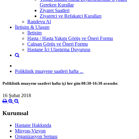
Gereken Kurallar
Ziyaret Saatleri
Ziyaretçi ve Refakatçi Kuralları
Randevu Al
İletişim & Ulaşım
İletişim
Hasta / Hasta Yakını Görüş ve Öneri Formu
Çalışan Görüş ve Öneri Formu
Hastane İçi Ulaştırma Duyurusu
Poliklinik muayene saatleri hafta ...
Poliklinik muayene saatleri hafta içi her gün 08:30-16:30 arasıdır.
16 Şubat 2018
Kurumsal
Hastane Hakkında
Misyon-Vizyon
Organizasyon Şeması