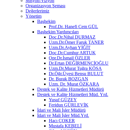
Misyon-Vizyon
Organizasyon Şeması
Değerlerimiz
Yönetim
Başhekim
Prof.Dr. Hanefi Cem GÜL
Başhekim Yardımcıları
Doç.Dr.Nihal DURMAZ
Uzm.Dr.Ömer Faruk TANER
Uzm.Dr.Ayhan YİĞİT
Doç.Dr.Cumhur ARTUK
Opr.Dr.İsmail ÖZLER
Dr.Ertan DEĞİRMENCİOĞLU
Uzm.Dr.Murat Tuğra KÖSA
Dr.Öğr.Üyesi Bensu BULUT
Dr. Burak BOZGAN
Uzm. Dr. Murat ÖZKARA
Destek ve Kalite Hizmetleri Müdürü
Destek ve Kalite Hizmetleri Müd. Yrd.
Yusuf GÜZEY
Feridun GÜRLEVİK
İdari ve Mali İşler Müdürü
İdari ve Mali İşler Müd.Yrd.
Hacı ÇOKER
Mustafa KEBELİ