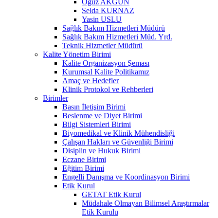
Oğuz AKGÜN
Selda KURNAZ
Yasin USLU
Sağlık Bakım Hizmetleri Müdürü
Sağlık Bakım Hizmetleri Müd. Yrd.
Teknik Hizmetler Müdürü
Kalite Yönetim Birimi
Kalite Organizasyon Şeması
Kurumsal Kalite Politikamız
Amaç ve Hedefler
Klinik Protokol ve Rehberleri
Birimler
Basın İletişim Birimi
Beslenme ve Diyet Birimi
Bilgi Sistemleri Birimi
Biyomedikal ve Klinik Mühendisliği
Çalışan Hakları ve Güvenliği Birimi
Disiplin ve Hukuk Birimi
Eczane Birimi
Eğitim Birimi
Engelli Danışma ve Koordinasyon Birimi
Etik Kurul
GETAT Etik Kurul
Müdahale Olmayan Bilimsel Araştırmalar
Etik Kurulu