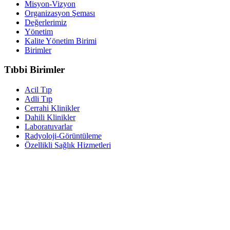
Misyon-Vizyon
Organizasyon Şeması
Değerlerimiz
Yönetim
Kalite Yönetim Birimi
Birimler
Tıbbi Birimler
Acil Tıp
Adli Tıp
Cerrahi Klinikler
Dahili Klinikler
Laboratuvarlar
Radyoloji-Görüntüleme
Özellikli Sağlık Hizmetleri