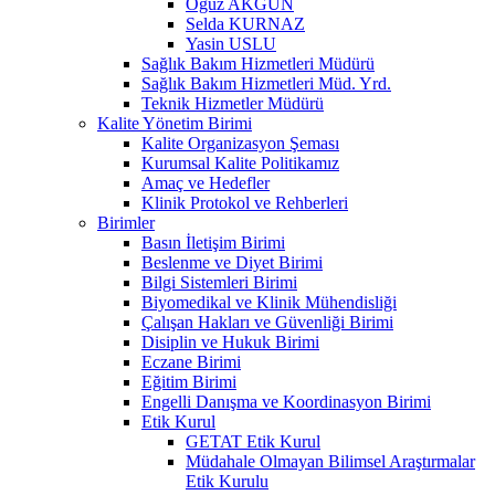
Oğuz AKGÜN
Selda KURNAZ
Yasin USLU
Sağlık Bakım Hizmetleri Müdürü
Sağlık Bakım Hizmetleri Müd. Yrd.
Teknik Hizmetler Müdürü
Kalite Yönetim Birimi
Kalite Organizasyon Şeması
Kurumsal Kalite Politikamız
Amaç ve Hedefler
Klinik Protokol ve Rehberleri
Birimler
Basın İletişim Birimi
Beslenme ve Diyet Birimi
Bilgi Sistemleri Birimi
Biyomedikal ve Klinik Mühendisliği
Çalışan Hakları ve Güvenliği Birimi
Disiplin ve Hukuk Birimi
Eczane Birimi
Eğitim Birimi
Engelli Danışma ve Koordinasyon Birimi
Etik Kurul
GETAT Etik Kurul
Müdahale Olmayan Bilimsel Araştırmalar
Etik Kurulu