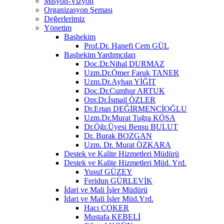
Misyon-Vizyon
Organizasyon Şeması
Değerlerimiz
Yönetim
Başhekim
Prof.Dr. Hanefi Cem GÜL
Başhekim Yardımcıları
Doç.Dr.Nihal DURMAZ
Uzm.Dr.Ömer Faruk TANER
Uzm.Dr.Ayhan YİĞİT
Doç.Dr.Cumhur ARTUK
Opr.Dr.İsmail ÖZLER
Dr.Ertan DEĞİRMENCİOĞLU
Uzm.Dr.Murat Tuğra KÖSA
Dr.Öğr.Üyesi Bensu BULUT
Dr. Burak BOZGAN
Uzm. Dr. Murat ÖZKARA
Destek ve Kalite Hizmetleri Müdürü
Destek ve Kalite Hizmetleri Müd. Yrd.
Yusuf GÜZEY
Feridun GÜRLEVİK
İdari ve Mali İşler Müdürü
İdari ve Mali İşler Müd.Yrd.
Hacı ÇOKER
Mustafa KEBELİ