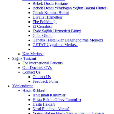
Bebek Dostu Hastane
Bebek Dostu Yenidoğan Yoğun Bakım Ünitesi
Çocuk Koruma Birimi
Diyaliz Hizmetleri
Ebe Polikliniği
El Cerrahisi
Evde Sağlık Hizmetleri Birimi
Gebe Okulu
Genetik Hastalıklar Değerlendirme Merkezi
GETAT Uygulama Merkezi
Kan Merkezi
Sağlık Turizmi
For International Patients
Our Doctors' CVs
Contact Us
Contact Us
Feedback Form
Yönlendirme
Hasta Rehberi
Anlaşmalı Kurumlar
Hasta Bakım Görev Tanımları
Hasta Hakları
Nasıl Randevu Alırım?
Yoğun Bakım Hasta Ziyaretçilerinin Uyması