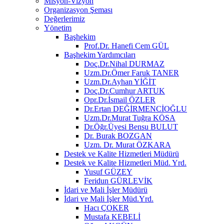
Misyon-Vizyon
Organizasyon Şeması
Değerlerimiz
Yönetim
Başhekim
Prof.Dr. Hanefi Cem GÜL
Başhekim Yardımcıları
Doç.Dr.Nihal DURMAZ
Uzm.Dr.Ömer Faruk TANER
Uzm.Dr.Ayhan YİĞİT
Doç.Dr.Cumhur ARTUK
Opr.Dr.İsmail ÖZLER
Dr.Ertan DEĞİRMENCİOĞLU
Uzm.Dr.Murat Tuğra KÖSA
Dr.Öğr.Üyesi Bensu BULUT
Dr. Burak BOZGAN
Uzm. Dr. Murat ÖZKARA
Destek ve Kalite Hizmetleri Müdürü
Destek ve Kalite Hizmetleri Müd. Yrd.
Yusuf GÜZEY
Feridun GÜRLEVİK
İdari ve Mali İşler Müdürü
İdari ve Mali İşler Müd.Yrd.
Hacı ÇOKER
Mustafa KEBELİ