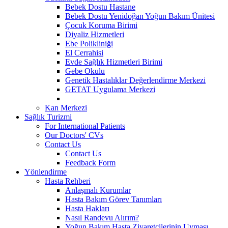
Bebek Dostu Hastane
Bebek Dostu Yenidoğan Yoğun Bakım Ünitesi
Çocuk Koruma Birimi
Diyaliz Hizmetleri
Ebe Polikliniği
El Cerrahisi
Evde Sağlık Hizmetleri Birimi
Gebe Okulu
Genetik Hastalıklar Değerlendirme Merkezi
GETAT Uygulama Merkezi
Kan Merkezi
Sağlık Turizmi
For International Patients
Our Doctors' CVs
Contact Us
Contact Us
Feedback Form
Yönlendirme
Hasta Rehberi
Anlaşmalı Kurumlar
Hasta Bakım Görev Tanımları
Hasta Hakları
Nasıl Randevu Alırım?
Yoğun Bakım Hasta Ziyaretçilerinin Uyması