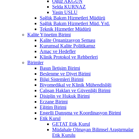
Oğuz AKGÜN
Selda KURNAZ
Yasin USLU
Sağlık Bakım Hizmetleri Müdürü
Sağlık Bakım Hizmetleri Müd. Yrd.
Teknik Hizmetler Müdürü
Kalite Yönetim Birimi
Kalite Organizasyon Şeması
Kurumsal Kalite Politikamız
Amaç ve Hedefler
Klinik Protokol ve Rehberleri
Birimler
Basın İletişim Birimi
Beslenme ve Diyet Birimi
Bilgi Sistemleri Birimi
Biyomedikal ve Klinik Mühendisliği
Çalışan Hakları ve Güvenliği Birimi
Disiplin ve Hukuk Birimi
Eczane Birimi
Eğitim Birimi
Engelli Danışma ve Koordinasyon Birimi
Etik Kurul
GETAT Etik Kurul
Müdahale Olmayan Bilimsel Araştırmalar
Etik Kurulu