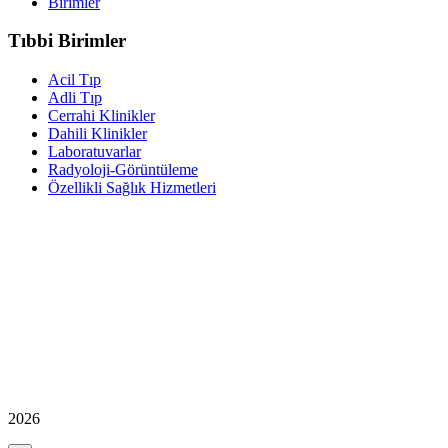
Birimler
Tıbbi Birimler
Acil Tıp
Adli Tıp
Cerrahi Klinikler
Dahili Klinikler
Laboratuvarlar
Radyoloji-Görüntüleme
Özellikli Sağlık Hizmetleri
2026