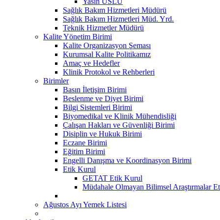
Yasin USLU
Sağlık Bakım Hizmetleri Müdürü
Sağlık Bakım Hizmetleri Müd. Yrd.
Teknik Hizmetler Müdürü
Kalite Yönetim Birimi
Kalite Organizasyon Şeması
Kurumsal Kalite Politikamız
Amaç ve Hedefler
Klinik Protokol ve Rehberleri
Birimler
Basın İletişim Birimi
Beslenme ve Diyet Birimi
Bilgi Sistemleri Birimi
Biyomedikal ve Klinik Mühendisliği
Çalışan Hakları ve Güvenliği Birimi
Disiplin ve Hukuk Birimi
Eczane Birimi
Eğitim Birimi
Engelli Danışma ve Koordinasyon Birimi
Etik Kurul
GETAT Etik Kurul
Müdahale Olmayan Bilimsel Araştırmalar Et
Ağustos Ayı Yemek Listesi