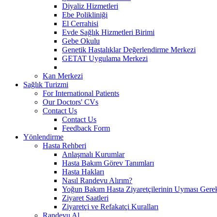
Diyaliz Hizmetleri
Ebe Polikliniği
El Cerrahisi
Evde Sağlık Hizmetleri Birimi
Gebe Okulu
Genetik Hastalıklar Değerlendirme Merkezi
GETAT Uygulama Merkezi
Kan Merkezi
Sağlık Turizmi
For International Patients
Our Doctors' CVs
Contact Us
Contact Us
Feedback Form
Yönlendirme
Hasta Rehberi
Anlaşmalı Kurumlar
Hasta Bakım Görev Tanımları
Hasta Hakları
Nasıl Randevu Alırım?
Yoğun Bakım Hasta Ziyaretçilerinin Uyması Gere
Ziyaret Saatleri
Ziyaretçi ve Refakatçi Kuralları
Randevu Al