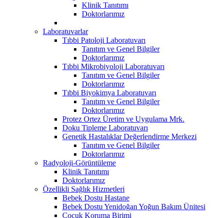
Klinik Tanıtımı
Doktorlarımız
Laboratuvarlar
Tıbbi Patoloji Laboratuvarı
Tanıtım ve Genel Bilgiler
Doktorlarımız
Tıbbi Mikrobiyoloji Laboratuvarı
Tanıtım ve Genel Bilgiler
Doktorlarımız
Tıbbi Biyokimya Laboratuvarı
Tanıtım ve Genel Bilgiler
Doktorlarımız
Protez Ortez Üretim ve Uygulama Mrk.
Doku Tipleme Laboratuvarı
Genetik Hastalıklar Değerlendirme Merkezi
Tanıtım ve Genel Bilgiler
Doktorlarımız
Radyoloji-Görüntüleme
Klinik Tanıtımı
Doktorlarımız
Özellikli Sağlık Hizmetleri
Bebek Dostu Hastane
Bebek Dostu Yenidoğan Yoğun Bakım Ünitesi
Çocuk Koruma Birimi