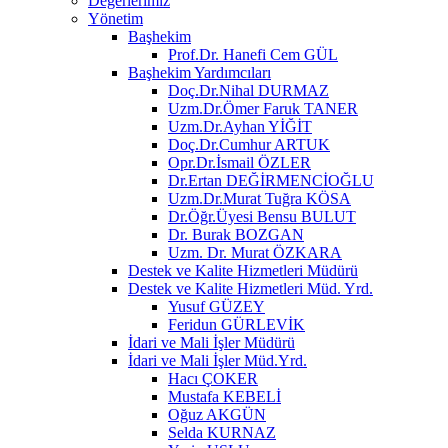
Değerlerimiz
Yönetim
Başhekim
Prof.Dr. Hanefi Cem GÜL
Başhekim Yardımcıları
Doç.Dr.Nihal DURMAZ
Uzm.Dr.Ömer Faruk TANER
Uzm.Dr.Ayhan YİĞİT
Doç.Dr.Cumhur ARTUK
Opr.Dr.İsmail ÖZLER
Dr.Ertan DEĞİRMENCİOĞLU
Uzm.Dr.Murat Tuğra KÖSA
Dr.Öğr.Üyesi Bensu BULUT
Dr. Burak BOZGAN
Uzm. Dr. Murat ÖZKARA
Destek ve Kalite Hizmetleri Müdürü
Destek ve Kalite Hizmetleri Müd. Yrd.
Yusuf GÜZEY
Feridun GÜRLEVİK
İdari ve Mali İşler Müdürü
İdari ve Mali İşler Müd.Yrd.
Hacı ÇOKER
Mustafa KEBELİ
Oğuz AKGÜN
Selda KURNAZ