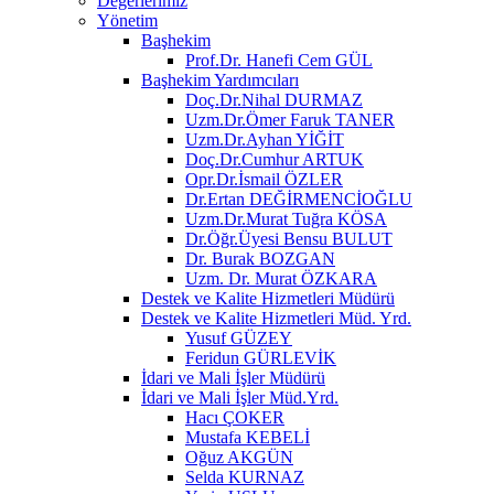
Değerlerimiz
Yönetim
Başhekim
Prof.Dr. Hanefi Cem GÜL
Başhekim Yardımcıları
Doç.Dr.Nihal DURMAZ
Uzm.Dr.Ömer Faruk TANER
Uzm.Dr.Ayhan YİĞİT
Doç.Dr.Cumhur ARTUK
Opr.Dr.İsmail ÖZLER
Dr.Ertan DEĞİRMENCİOĞLU
Uzm.Dr.Murat Tuğra KÖSA
Dr.Öğr.Üyesi Bensu BULUT
Dr. Burak BOZGAN
Uzm. Dr. Murat ÖZKARA
Destek ve Kalite Hizmetleri Müdürü
Destek ve Kalite Hizmetleri Müd. Yrd.
Yusuf GÜZEY
Feridun GÜRLEVİK
İdari ve Mali İşler Müdürü
İdari ve Mali İşler Müd.Yrd.
Hacı ÇOKER
Mustafa KEBELİ
Oğuz AKGÜN
Selda KURNAZ