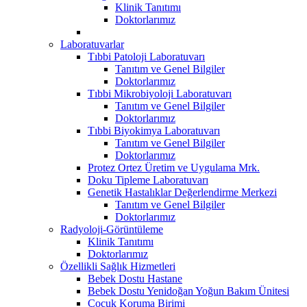
Klinik Tanıtımı
Doktorlarımız
Laboratuvarlar
Tıbbi Patoloji Laboratuvarı
Tanıtım ve Genel Bilgiler
Doktorlarımız
Tıbbi Mikrobiyoloji Laboratuvarı
Tanıtım ve Genel Bilgiler
Doktorlarımız
Tıbbi Biyokimya Laboratuvarı
Tanıtım ve Genel Bilgiler
Doktorlarımız
Protez Ortez Üretim ve Uygulama Mrk.
Doku Tipleme Laboratuvarı
Genetik Hastalıklar Değerlendirme Merkezi
Tanıtım ve Genel Bilgiler
Doktorlarımız
Radyoloji-Görüntüleme
Klinik Tanıtımı
Doktorlarımız
Özellikli Sağlık Hizmetleri
Bebek Dostu Hastane
Bebek Dostu Yenidoğan Yoğun Bakım Ünitesi
Çocuk Koruma Birimi