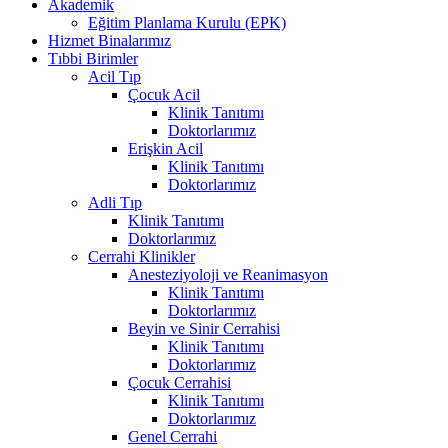
Akademik
Eğitim Planlama Kurulu (EPK)
Hizmet Binalarımız
Tıbbi Birimler
Acil Tıp
Çocuk Acil
Klinik Tanıtımı
Doktorlarımız
Erişkin Acil
Klinik Tanıtımı
Doktorlarımız
Adli Tıp
Klinik Tanıtımı
Doktorlarımız
Cerrahi Klinikler
Anesteziyoloji ve Reanimasyon
Klinik Tanıtımı
Doktorlarımız
Beyin ve Sinir Cerrahisi
Klinik Tanıtımı
Doktorlarımız
Çocuk Cerrahisi
Klinik Tanıtımı
Doktorlarımız
Genel Cerrahi