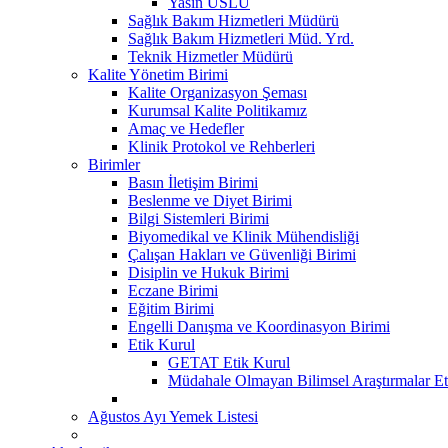
Yasin USLU
Sağlık Bakım Hizmetleri Müdürü
Sağlık Bakım Hizmetleri Müd. Yrd.
Teknik Hizmetler Müdürü
Kalite Yönetim Birimi
Kalite Organizasyon Şeması
Kurumsal Kalite Politikamız
Amaç ve Hedefler
Klinik Protokol ve Rehberleri
Birimler
Basın İletişim Birimi
Beslenme ve Diyet Birimi
Bilgi Sistemleri Birimi
Biyomedikal ve Klinik Mühendisliği
Çalışan Hakları ve Güvenliği Birimi
Disiplin ve Hukuk Birimi
Eczane Birimi
Eğitim Birimi
Engelli Danışma ve Koordinasyon Birimi
Etik Kurul
GETAT Etik Kurul
Müdahale Olmayan Bilimsel Araştırmalar Et
Ağustos Ayı Yemek Listesi