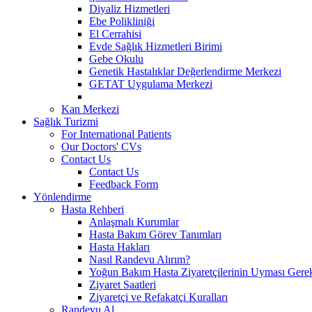
Diyaliz Hizmetleri
Ebe Polikliniği
El Cerrahisi
Evde Sağlık Hizmetleri Birimi
Gebe Okulu
Genetik Hastalıklar Değerlendirme Merkezi
GETAT Uygulama Merkezi
Kan Merkezi
Sağlık Turizmi
For International Patients
Our Doctors' CVs
Contact Us
Contact Us
Feedback Form
Yönlendirme
Hasta Rehberi
Anlaşmalı Kurumlar
Hasta Bakım Görev Tanımları
Hasta Hakları
Nasıl Randevu Alırım?
Yoğun Bakım Hasta Ziyaretçilerinin Uyması Gere
Ziyaret Saatleri
Ziyaretçi ve Refakatçi Kuralları
Randevu Al