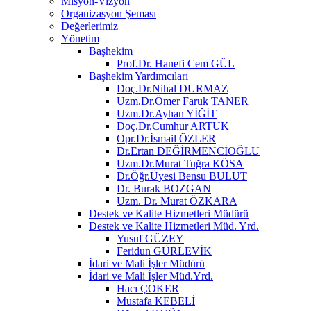
Misyon-Vizyon
Organizasyon Şeması
Değerlerimiz
Yönetim
Başhekim
Prof.Dr. Hanefi Cem GÜL
Başhekim Yardımcıları
Doç.Dr.Nihal DURMAZ
Uzm.Dr.Ömer Faruk TANER
Uzm.Dr.Ayhan YİĞİT
Doç.Dr.Cumhur ARTUK
Opr.Dr.İsmail ÖZLER
Dr.Ertan DEĞİRMENCİOĞLU
Uzm.Dr.Murat Tuğra KÖSA
Dr.Öğr.Üyesi Bensu BULUT
Dr. Burak BOZGAN
Uzm. Dr. Murat ÖZKARA
Destek ve Kalite Hizmetleri Müdürü
Destek ve Kalite Hizmetleri Müd. Yrd.
Yusuf GÜZEY
Feridun GÜRLEVİK
İdari ve Mali İşler Müdürü
İdari ve Mali İşler Müd.Yrd.
Hacı ÇOKER
Mustafa KEBELİ