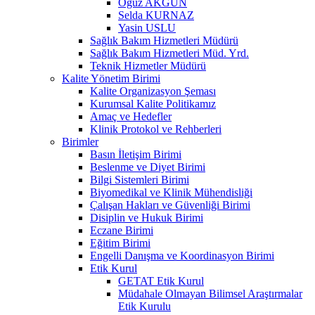
Oğuz AKGÜN
Selda KURNAZ
Yasin USLU
Sağlık Bakım Hizmetleri Müdürü
Sağlık Bakım Hizmetleri Müd. Yrd.
Teknik Hizmetler Müdürü
Kalite Yönetim Birimi
Kalite Organizasyon Şeması
Kurumsal Kalite Politikamız
Amaç ve Hedefler
Klinik Protokol ve Rehberleri
Birimler
Basın İletişim Birimi
Beslenme ve Diyet Birimi
Bilgi Sistemleri Birimi
Biyomedikal ve Klinik Mühendisliği
Çalışan Hakları ve Güvenliği Birimi
Disiplin ve Hukuk Birimi
Eczane Birimi
Eğitim Birimi
Engelli Danışma ve Koordinasyon Birimi
Etik Kurul
GETAT Etik Kurul
Müdahale Olmayan Bilimsel Araştırmalar
Etik Kurulu