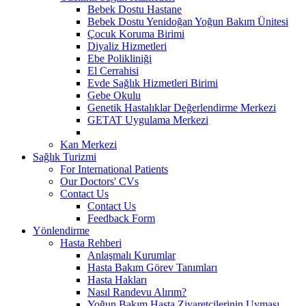
Bebek Dostu Hastane
Bebek Dostu Yenidoğan Yoğun Bakım Ünitesi
Çocuk Koruma Birimi
Diyaliz Hizmetleri
Ebe Polikliniği
El Cerrahisi
Evde Sağlık Hizmetleri Birimi
Gebe Okulu
Genetik Hastalıklar Değerlendirme Merkezi
GETAT Uygulama Merkezi
Kan Merkezi
Sağlık Turizmi
For International Patients
Our Doctors' CVs
Contact Us
Contact Us
Feedback Form
Yönlendirme
Hasta Rehberi
Anlaşmalı Kurumlar
Hasta Bakım Görev Tanımları
Hasta Hakları
Nasıl Randevu Alırım?
Yoğun Bakım Hasta Ziyaretçilerinin Uyması