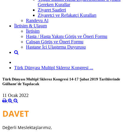
Gereken Kurallar
Ziyaret Saatleri
Ziyaretçi ve Refakatçi Kuralları
Randevu Al
İletişim & Ulaşım
İletişim
Hasta / Hasta Yakını Görüş ve Öneri Formu
Çalışan Görüş ve Öneri Formu
Hastane İçi Ulaştırma Duyurusu
Türk Dünyası Multipl Skleroz Kongresi ...
Türk Dünyası Multipl Skleroz Kongresi 14-17 Şubat 2019 Tarihlerinde
Gülhane'de Yapılacak
11 Ocak 2022
DAVET
Değerli Meslektaşlarımız,