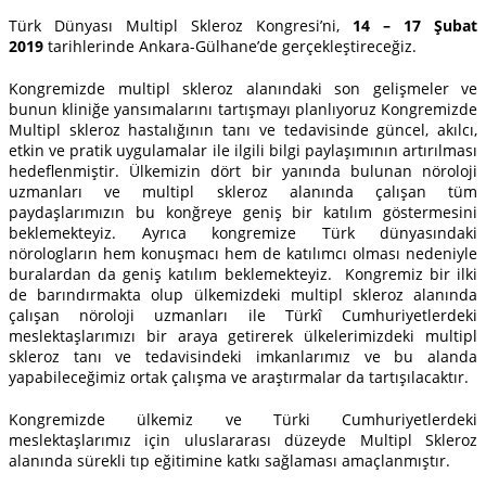
Türk Dünyası Multipl Skleroz Kongresi’ni,
14 – 17 Şubat
2019
tarihlerinde Ankara-Gülhane’de gerçekleştireceğiz.
Kongremizde multipl skleroz alanındaki son gelişmeler ve
bunun kliniğe yansımalarını tartışmayı planlıyoruz Kongremizde
Multipl skleroz hastalığının tanı ve tedavisinde güncel, akılcı,
etkin ve pratik uygulamalar ile ilgili bilgi paylaşımının artırılması
hedeflenmiştir. Ülkemizin dört bir yanında bulunan nöroloji
uzmanları ve multipl skleroz alanında çalışan tüm
paydaşlarımızın bu konğreye geniş bir katılım göstermesini
beklemekteyiz. Ayrıca kongremize Türk dünyasındaki
nörologların hem konuşmacı hem de katılımcı olması nedeniyle
buralardan da geniş katılım beklemekteyiz. Kongremiz bir ilki
de barındırmakta olup ülkemizdeki multipl skleroz alanında
çalışan nöroloji uzmanları ile Türkî Cumhuriyetlerdeki
meslektaşlarımızı bir araya getirerek ülkelerimizdeki multipl
skleroz tanı ve tedavisindeki imkanlarımız ve bu alanda
yapabileceğimiz ortak çalışma ve araştırmalar da tartışılacaktır.
Kongremizde ülkemiz ve Türki Cumhuriyetlerdeki
meslektaşlarımız için uluslararası düzeyde Multipl Skleroz
alanında sürekli tıp eğitimine katkı sağlaması amaçlanmıştır.