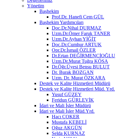
Değerlerimiz
Yönetim
Başhekim
Prof.Dr. Hanefi Cem GÜL
Başhekim Yardımcıları
Doç.Dr.Nihal DURMAZ
Uzm.Dr.Ömer Faruk TANER
Uzm.Dr.Ayhan YİĞİT
Doç.Dr.Cumhur ARTUK
Opr.Dr.İsmail ÖZLER
Dr.Ertan DEĞİRMENCİOĞLU
Uzm.Dr.Murat Tuğra KÖSA
Dr.Öğr.Üyesi Bensu BULUT
Dr. Burak BOZGAN
Uzm. Dr. Murat ÖZKARA
Destek ve Kalite Hizmetleri Müdürü
Destek ve Kalite Hizmetleri Müd. Yrd.
Yusuf GÜZEY
Feridun GÜRLEVİK
İdari ve Mali İşler Müdürü
İdari ve Mali İşler Müd.Yrd.
Hacı ÇOKER
Mustafa KEBELİ
Oğuz AKGÜN
Selda KURNAZ