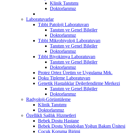
Klinik Tanıtımı
Doktorlarımız
Laboratuvarlar
Tıbbi Patoloji Laboratuvarı
Tanıtım ve Genel Bilgiler
Doktorlarımız
Tıbbi Mikrobiyoloji Laboratuvarı
Tanıtım ve Genel Bilgiler
Doktorlarımız
Tıbbi Biyokimya Laboratuvarı
Tanıtım ve Genel Bilgiler
Doktorlarımız
Protez Ortez Üretim ve Uygulama Mrk.
Doku Tipleme Laboratuvarı
Genetik Hastalıklar Değerlendirme Merkezi
Tanıtım ve Genel Bilgiler
Doktorlarımız
Radyoloji-Görüntüleme
Klinik Tanıtımı
Doktorlarımız
Özellikli Sağlık Hizmetleri
Bebek Dostu Hastane
Bebek Dostu Yenidoğan Yoğun Bakım Ünitesi
Çocuk Koruma Birimi