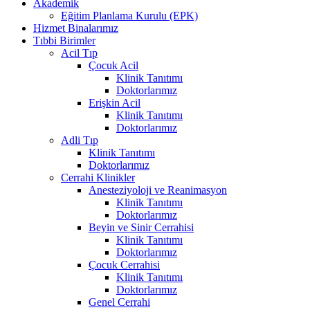
Akademik
Eğitim Planlama Kurulu (EPK)
Hizmet Binalarımız
Tıbbi Birimler
Acil Tıp
Çocuk Acil
Klinik Tanıtımı
Doktorlarımız
Erişkin Acil
Klinik Tanıtımı
Doktorlarımız
Adli Tıp
Klinik Tanıtımı
Doktorlarımız
Cerrahi Klinikler
Anesteziyoloji ve Reanimasyon
Klinik Tanıtımı
Doktorlarımız
Beyin ve Sinir Cerrahisi
Klinik Tanıtımı
Doktorlarımız
Çocuk Cerrahisi
Klinik Tanıtımı
Doktorlarımız
Genel Cerrahi