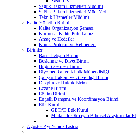
Yasin USLU
Sağlık Bakım Hizmetleri Müdürü
Sağlık Bakım Hizmetleri Müd. Yrd.
Teknik Hizmetler Müdürü
Kalite Yönetim Birimi
Kalite Organizasyon Şeması
Kurumsal Kalite Politikamız
Amaç ve Hedefler
Klinik Protokol ve Rehberleri
Birimler
Basın İletişim Birimi
Beslenme ve Diyet Birimi
Bilgi Sistemleri Birimi
Biyomedikal ve Klinik Mühendisliği
Çalışan Hakları ve Güvenliği Birimi
Disiplin ve Hukuk Birimi
Eczane Birimi
Eğitim Birimi
Engelli Danışma ve Koordinasyon Birimi
Etik Kurul
GETAT Etik Kurul
Müdahale Olmayan Bilimsel Araştırmalar Et
Ağustos Ayı Yemek Listesi