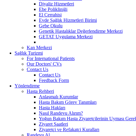
Diyaliz Hizmetleri
Ebe Polikliniği
El Cerrahisi
Evde Sağlık Hizmetleri Birimi
Gebe Okulu
Genetik Hastalıklar Değerlendirme Merkezi
GETAT Uygulama Merkezi
Kan Merkezi
Sağlık Turizmi
For International Patients
Our Doctors' CVs
Contact Us
Contact Us
Feedback Form
Yönlendirme
Hasta Rehberi
Anlaşmalı Kurumlar
Hasta Bakım Görev Tanımları
Hasta Hakları
Nasıl Randevu Alırım?
Yoğun Bakım Hasta Ziyaretçilerinin Uyması Gere
Ziyaret Saatleri
Ziyaretçi ve Refakatçi Kuralları
Randevu Al