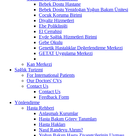
Bebek Dostu Hastane
Bebek Dostu Yenidoğan Yoğun Bakım Ünitesi
Çocuk Koruma Birimi
Diyaliz Hizmetleri
Ebe Polikliniği
El Cerrahisi
Evde Sağlık Hizmetleri Birimi
Gebe Okulu
Genetik Hastalıklar Değerlendirme Merkezi
GETAT Uygulama Merkezi
Kan Merkezi
Sağlık Turizmi
For International Patients
Our Doctors' CVs
Contact Us
Contact Us
Feedback Form
Yönlendirme
Hasta Rehberi
Anlaşmalı Kurumlar
Hasta Bakım Görev Tanımları
Hasta Hakları
Nasıl Randevu Alırım?
Yoğun Bakım Hasta Ziyaretçilerinin Uyması