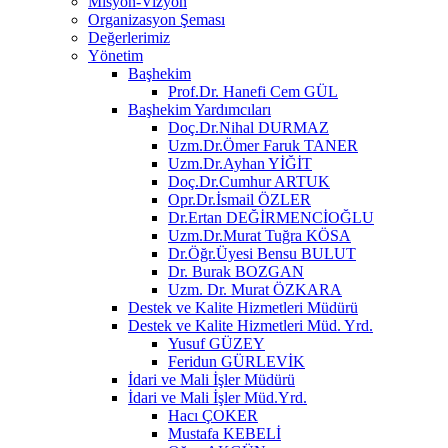
Misyon-Vizyon
Organizasyon Şeması
Değerlerimiz
Yönetim
Başhekim
Prof.Dr. Hanefi Cem GÜL
Başhekim Yardımcıları
Doç.Dr.Nihal DURMAZ
Uzm.Dr.Ömer Faruk TANER
Uzm.Dr.Ayhan YİĞİT
Doç.Dr.Cumhur ARTUK
Opr.Dr.İsmail ÖZLER
Dr.Ertan DEĞİRMENCİOĞLU
Uzm.Dr.Murat Tuğra KÖSA
Dr.Öğr.Üyesi Bensu BULUT
Dr. Burak BOZGAN
Uzm. Dr. Murat ÖZKARA
Destek ve Kalite Hizmetleri Müdürü
Destek ve Kalite Hizmetleri Müd. Yrd.
Yusuf GÜZEY
Feridun GÜRLEVİK
İdari ve Mali İşler Müdürü
İdari ve Mali İşler Müd.Yrd.
Hacı ÇOKER
Mustafa KEBELİ