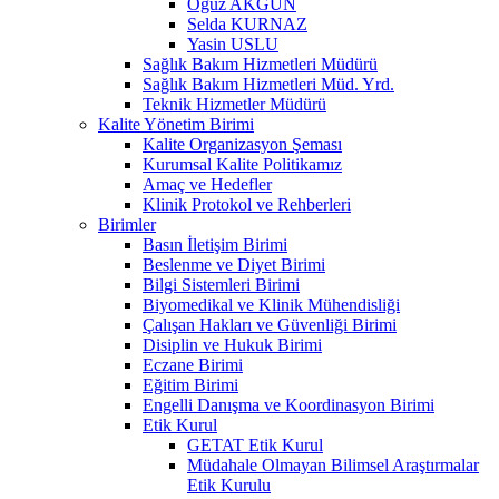
Oğuz AKGÜN
Selda KURNAZ
Yasin USLU
Sağlık Bakım Hizmetleri Müdürü
Sağlık Bakım Hizmetleri Müd. Yrd.
Teknik Hizmetler Müdürü
Kalite Yönetim Birimi
Kalite Organizasyon Şeması
Kurumsal Kalite Politikamız
Amaç ve Hedefler
Klinik Protokol ve Rehberleri
Birimler
Basın İletişim Birimi
Beslenme ve Diyet Birimi
Bilgi Sistemleri Birimi
Biyomedikal ve Klinik Mühendisliği
Çalışan Hakları ve Güvenliği Birimi
Disiplin ve Hukuk Birimi
Eczane Birimi
Eğitim Birimi
Engelli Danışma ve Koordinasyon Birimi
Etik Kurul
GETAT Etik Kurul
Müdahale Olmayan Bilimsel Araştırmalar
Etik Kurulu