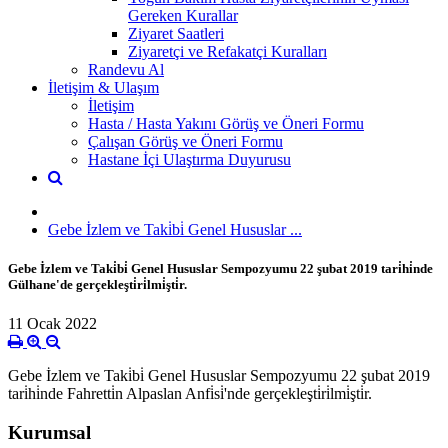
Gereken Kurallar
Ziyaret Saatleri
Ziyaretçi ve Refakatçi Kuralları
Randevu Al
İletişim & Ulaşım
İletişim
Hasta / Hasta Yakını Görüş ve Öneri Formu
Çalışan Görüş ve Öneri Formu
Hastane İçi Ulaştırma Duyurusu
Gebe İzlem ve Taki̇bi̇ Genel Hususlar ...
Gebe İzlem ve Taki̇bi̇ Genel Hususlar Sempozyumu 22 şubat 2019 tari̇hi̇nde
Gülhane'de gerçekleşti̇ri̇lmi̇şti̇r.
11 Ocak 2022
Gebe İzlem ve Taki̇bi̇ Genel Hususlar Sempozyumu 22 şubat 2019
tari̇hi̇nde Fahretti̇n Alpaslan Anfi̇si̇'nde gerçekleşti̇ri̇lmi̇şti̇r.
Kurumsal