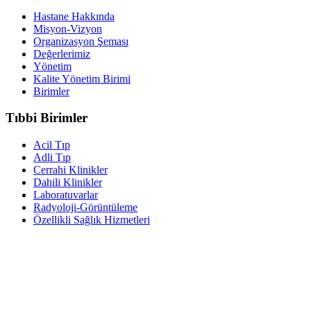
Hastane Hakkında
Misyon-Vizyon
Organizasyon Şeması
Değerlerimiz
Yönetim
Kalite Yönetim Birimi
Birimler
Tıbbi Birimler
Acil Tıp
Adli Tıp
Cerrahi Klinikler
Dahili Klinikler
Laboratuvarlar
Radyoloji-Görüntüleme
Özellikli Sağlık Hizmetleri