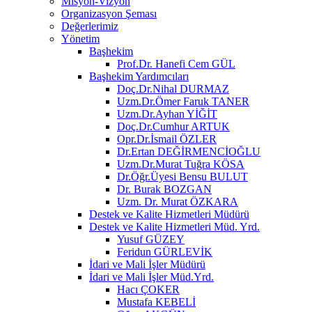
Misyon-Vizyon
Organizasyon Şeması
Değerlerimiz
Yönetim
Başhekim
Prof.Dr. Hanefi Cem GÜL
Başhekim Yardımcıları
Doç.Dr.Nihal DURMAZ
Uzm.Dr.Ömer Faruk TANER
Uzm.Dr.Ayhan YİĞİT
Doç.Dr.Cumhur ARTUK
Opr.Dr.İsmail ÖZLER
Dr.Ertan DEĞİRMENCİOĞLU
Uzm.Dr.Murat Tuğra KÖSA
Dr.Öğr.Üyesi Bensu BULUT
Dr. Burak BOZGAN
Uzm. Dr. Murat ÖZKARA
Destek ve Kalite Hizmetleri Müdürü
Destek ve Kalite Hizmetleri Müd. Yrd.
Yusuf GÜZEY
Feridun GÜRLEVİK
İdari ve Mali İşler Müdürü
İdari ve Mali İşler Müd.Yrd.
Hacı ÇOKER
Mustafa KEBELİ