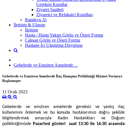
Gereken Kurallar
Ziyaret Saatleri
Ziyaretçi ve Refakatçi Kuralları
Randevu Al
İletişim & Ulaşım
İletişim
Hasta / Hasta Yakını Görüş ve Öneri Formu
Çalışan Görüş ve Öneri Formu
Hastane İçi Ulaştırma Duyurusu
Gebelerde ve Emziren Annelerde ...
Gebelerde ve Emziren Annelerde İlaç Danışma Polikliniği Hizmet Vermeye
Başlamıştır
11 Ocak 2022
Gebelerde ve emziren annelerde gereksiz ve yanlış ilaç
kullanımını önlemek ve bu konuda hastalarımızı doğru şekilde
bilgilendirmek amacıyla Kadın Hastalıkları ve Doğum
polikliniğimizde
Pazartesi günleri saat 13:30 ile 16:30 arasında