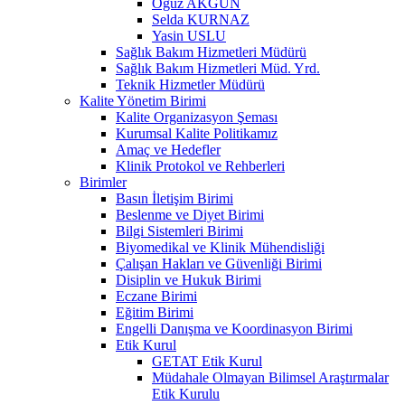
Oğuz AKGÜN
Selda KURNAZ
Yasin USLU
Sağlık Bakım Hizmetleri Müdürü
Sağlık Bakım Hizmetleri Müd. Yrd.
Teknik Hizmetler Müdürü
Kalite Yönetim Birimi
Kalite Organizasyon Şeması
Kurumsal Kalite Politikamız
Amaç ve Hedefler
Klinik Protokol ve Rehberleri
Birimler
Basın İletişim Birimi
Beslenme ve Diyet Birimi
Bilgi Sistemleri Birimi
Biyomedikal ve Klinik Mühendisliği
Çalışan Hakları ve Güvenliği Birimi
Disiplin ve Hukuk Birimi
Eczane Birimi
Eğitim Birimi
Engelli Danışma ve Koordinasyon Birimi
Etik Kurul
GETAT Etik Kurul
Müdahale Olmayan Bilimsel Araştırmalar
Etik Kurulu