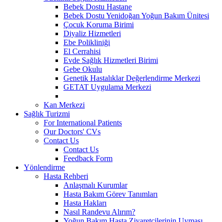
Bebek Dostu Hastane
Bebek Dostu Yenidoğan Yoğun Bakım Ünitesi
Çocuk Koruma Birimi
Diyaliz Hizmetleri
Ebe Polikliniği
El Cerrahisi
Evde Sağlık Hizmetleri Birimi
Gebe Okulu
Genetik Hastalıklar Değerlendirme Merkezi
GETAT Uygulama Merkezi
Kan Merkezi
Sağlık Turizmi
For International Patients
Our Doctors' CVs
Contact Us
Contact Us
Feedback Form
Yönlendirme
Hasta Rehberi
Anlaşmalı Kurumlar
Hasta Bakım Görev Tanımları
Hasta Hakları
Nasıl Randevu Alırım?
Yoğun Bakım Hasta Ziyaretçilerinin Uyması