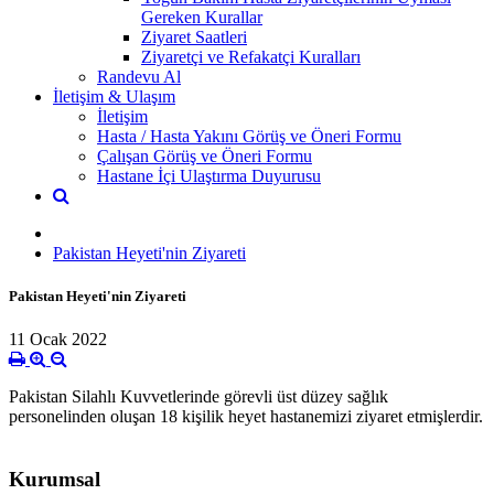
Gereken Kurallar
Ziyaret Saatleri
Ziyaretçi ve Refakatçi Kuralları
Randevu Al
İletişim & Ulaşım
İletişim
Hasta / Hasta Yakını Görüş ve Öneri Formu
Çalışan Görüş ve Öneri Formu
Hastane İçi Ulaştırma Duyurusu
Pakistan Heyeti'nin Ziyareti
Pakistan Heyeti'nin Ziyareti
11 Ocak 2022
Pakistan Silahlı Kuvvetlerinde görevli üst düzey sağlık
personelinden oluşan 18 kişilik heyet hastanemizi ziyaret etmişlerdir.
Kurumsal