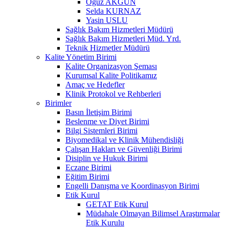
Oğuz AKGÜN
Selda KURNAZ
Yasin USLU
Sağlık Bakım Hizmetleri Müdürü
Sağlık Bakım Hizmetleri Müd. Yrd.
Teknik Hizmetler Müdürü
Kalite Yönetim Birimi
Kalite Organizasyon Şeması
Kurumsal Kalite Politikamız
Amaç ve Hedefler
Klinik Protokol ve Rehberleri
Birimler
Basın İletişim Birimi
Beslenme ve Diyet Birimi
Bilgi Sistemleri Birimi
Biyomedikal ve Klinik Mühendisliği
Çalışan Hakları ve Güvenliği Birimi
Disiplin ve Hukuk Birimi
Eczane Birimi
Eğitim Birimi
Engelli Danışma ve Koordinasyon Birimi
Etik Kurul
GETAT Etik Kurul
Müdahale Olmayan Bilimsel Araştırmalar
Etik Kurulu