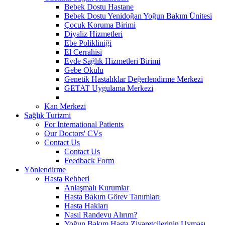
Bebek Dostu Hastane
Bebek Dostu Yenidoğan Yoğun Bakım Ünitesi
Çocuk Koruma Birimi
Diyaliz Hizmetleri
Ebe Polikliniği
El Cerrahisi
Evde Sağlık Hizmetleri Birimi
Gebe Okulu
Genetik Hastalıklar Değerlendirme Merkezi
GETAT Uygulama Merkezi
Kan Merkezi
Sağlık Turizmi
For International Patients
Our Doctors' CVs
Contact Us
Contact Us
Feedback Form
Yönlendirme
Hasta Rehberi
Anlaşmalı Kurumlar
Hasta Bakım Görev Tanımları
Hasta Hakları
Nasıl Randevu Alırım?
Yoğun Bakım Hasta Ziyaretçilerinin Uyması