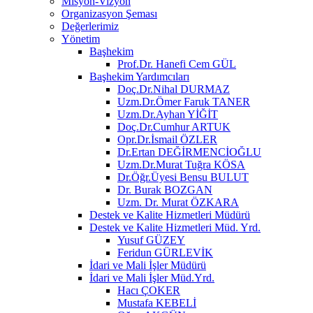
Misyon-Vizyon
Organizasyon Şeması
Değerlerimiz
Yönetim
Başhekim
Prof.Dr. Hanefi Cem GÜL
Başhekim Yardımcıları
Doç.Dr.Nihal DURMAZ
Uzm.Dr.Ömer Faruk TANER
Uzm.Dr.Ayhan YİĞİT
Doç.Dr.Cumhur ARTUK
Opr.Dr.İsmail ÖZLER
Dr.Ertan DEĞİRMENCİOĞLU
Uzm.Dr.Murat Tuğra KÖSA
Dr.Öğr.Üyesi Bensu BULUT
Dr. Burak BOZGAN
Uzm. Dr. Murat ÖZKARA
Destek ve Kalite Hizmetleri Müdürü
Destek ve Kalite Hizmetleri Müd. Yrd.
Yusuf GÜZEY
Feridun GÜRLEVİK
İdari ve Mali İşler Müdürü
İdari ve Mali İşler Müd.Yrd.
Hacı ÇOKER
Mustafa KEBELİ