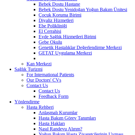
Bebek Dostu Hastane
Bebek Dostu Yenidoğan Yoğun Bakım Ünitesi
Çocuk Koruma Birimi
Diyaliz Hizmetleri
Ebe Polikliniği
El Cerrahisi
Evde Sağlık Hizmetleri Birimi
Gebe Okulu
Genetik Hastalıklar Değerlendirme Merkezi
GETAT Uygulama Merkezi
Kan Merkezi
Sağlık Turizmi
For International Patients
Our Doctors' CVs
Contact Us
Contact Us
Feedback Form
Yönlendirme
Hasta Rehberi
Anlaşmalı Kurumlar
Hasta Bakım Görev Tanımları
Hasta Hakları
Nasıl Randevu Alırım?
Yoğun Bakım Hasta Ziyaretçilerinin Uyması