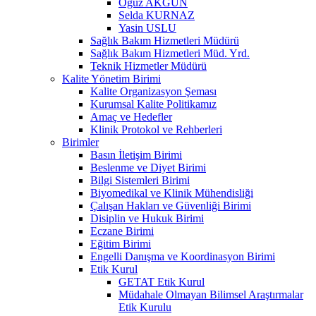
Oğuz AKGÜN
Selda KURNAZ
Yasin USLU
Sağlık Bakım Hizmetleri Müdürü
Sağlık Bakım Hizmetleri Müd. Yrd.
Teknik Hizmetler Müdürü
Kalite Yönetim Birimi
Kalite Organizasyon Şeması
Kurumsal Kalite Politikamız
Amaç ve Hedefler
Klinik Protokol ve Rehberleri
Birimler
Basın İletişim Birimi
Beslenme ve Diyet Birimi
Bilgi Sistemleri Birimi
Biyomedikal ve Klinik Mühendisliği
Çalışan Hakları ve Güvenliği Birimi
Disiplin ve Hukuk Birimi
Eczane Birimi
Eğitim Birimi
Engelli Danışma ve Koordinasyon Birimi
Etik Kurul
GETAT Etik Kurul
Müdahale Olmayan Bilimsel Araştırmalar
Etik Kurulu