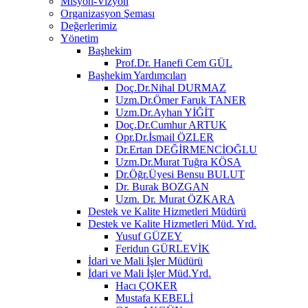
Misyon-Vizyon
Organizasyon Şeması
Değerlerimiz
Yönetim
Başhekim
Prof.Dr. Hanefi Cem GÜL
Başhekim Yardımcıları
Doç.Dr.Nihal DURMAZ
Uzm.Dr.Ömer Faruk TANER
Uzm.Dr.Ayhan YİĞİT
Doç.Dr.Cumhur ARTUK
Opr.Dr.İsmail ÖZLER
Dr.Ertan DEĞİRMENCİOĞLU
Uzm.Dr.Murat Tuğra KÖSA
Dr.Öğr.Üyesi Bensu BULUT
Dr. Burak BOZGAN
Uzm. Dr. Murat ÖZKARA
Destek ve Kalite Hizmetleri Müdürü
Destek ve Kalite Hizmetleri Müd. Yrd.
Yusuf GÜZEY
Feridun GÜRLEVİK
İdari ve Mali İşler Müdürü
İdari ve Mali İşler Müd.Yrd.
Hacı ÇOKER
Mustafa KEBELİ