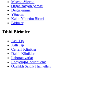
Misyon-Vizyon
Organizasyon Şeması
Değerlerimiz
Yönetim
Kalite Yönetim Birimi
Birimler
Tıbbi Birimler
Acil Tıp
Adli Tıp
Cerrahi Klinikler
Dahili Klinikler
Laboratuvarlar
Radyoloji-Görüntüleme
Özellikli Sağlık Hizmetleri