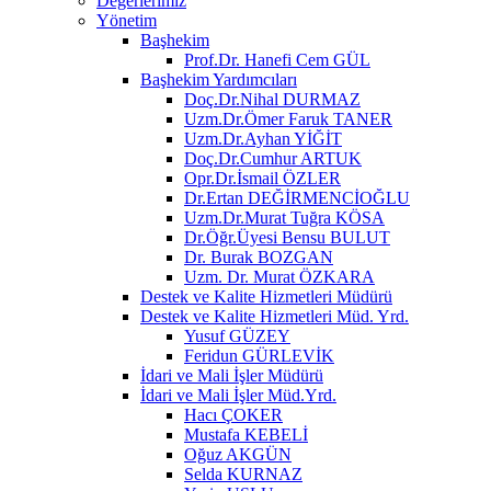
Değerlerimiz
Yönetim
Başhekim
Prof.Dr. Hanefi Cem GÜL
Başhekim Yardımcıları
Doç.Dr.Nihal DURMAZ
Uzm.Dr.Ömer Faruk TANER
Uzm.Dr.Ayhan YİĞİT
Doç.Dr.Cumhur ARTUK
Opr.Dr.İsmail ÖZLER
Dr.Ertan DEĞİRMENCİOĞLU
Uzm.Dr.Murat Tuğra KÖSA
Dr.Öğr.Üyesi Bensu BULUT
Dr. Burak BOZGAN
Uzm. Dr. Murat ÖZKARA
Destek ve Kalite Hizmetleri Müdürü
Destek ve Kalite Hizmetleri Müd. Yrd.
Yusuf GÜZEY
Feridun GÜRLEVİK
İdari ve Mali İşler Müdürü
İdari ve Mali İşler Müd.Yrd.
Hacı ÇOKER
Mustafa KEBELİ
Oğuz AKGÜN
Selda KURNAZ