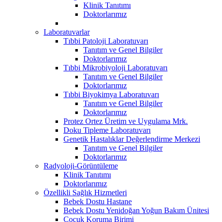
Klinik Tanıtımı
Doktorlarımız
Laboratuvarlar
Tıbbi Patoloji Laboratuvarı
Tanıtım ve Genel Bilgiler
Doktorlarımız
Tıbbi Mikrobiyoloji Laboratuvarı
Tanıtım ve Genel Bilgiler
Doktorlarımız
Tıbbi Biyokimya Laboratuvarı
Tanıtım ve Genel Bilgiler
Doktorlarımız
Protez Ortez Üretim ve Uygulama Mrk.
Doku Tipleme Laboratuvarı
Genetik Hastalıklar Değerlendirme Merkezi
Tanıtım ve Genel Bilgiler
Doktorlarımız
Radyoloji-Görüntüleme
Klinik Tanıtımı
Doktorlarımız
Özellikli Sağlık Hizmetleri
Bebek Dostu Hastane
Bebek Dostu Yenidoğan Yoğun Bakım Ünitesi
Çocuk Koruma Birimi