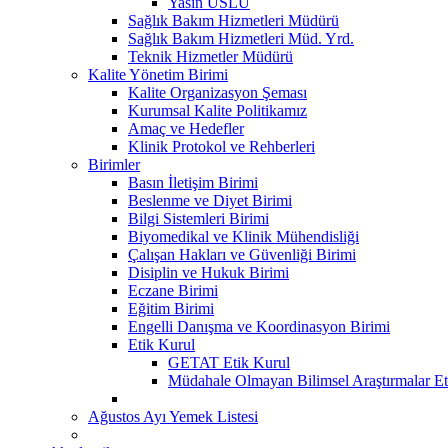
Yasin USLU
Sağlık Bakım Hizmetleri Müdürü
Sağlık Bakım Hizmetleri Müd. Yrd.
Teknik Hizmetler Müdürü
Kalite Yönetim Birimi
Kalite Organizasyon Şeması
Kurumsal Kalite Politikamız
Amaç ve Hedefler
Klinik Protokol ve Rehberleri
Birimler
Basın İletişim Birimi
Beslenme ve Diyet Birimi
Bilgi Sistemleri Birimi
Biyomedikal ve Klinik Mühendisliği
Çalışan Hakları ve Güvenliği Birimi
Disiplin ve Hukuk Birimi
Eczane Birimi
Eğitim Birimi
Engelli Danışma ve Koordinasyon Birimi
Etik Kurul
GETAT Etik Kurul
Müdahale Olmayan Bilimsel Araştırmalar Et
Ağustos Ayı Yemek Listesi