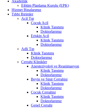
Akademik
Eğitim Planlama Kurulu (EPK)
Hizmet Binalarımız
Tıbbi Birimler
Acil Tıp
Çocuk Acil
Klinik Tanıtımı
Doktorlarımız
Erişkin Acil
Klinik Tanıtımı
Doktorlarımız
Adli Tıp
Klinik Tanıtımı
Doktorlarımız
Cerrahi Klinikler
Anesteziyoloji ve Reanimasyon
Klinik Tanıtımı
Doktorlarımız
Beyin ve Sinir Cerrahisi
Klinik Tanıtımı
Doktorlarımız
Çocuk Cerrahisi
Klinik Tanıtımı
Doktorlarımız
Genel Cerrahi