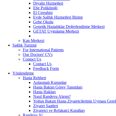
Diyaliz Hizmetleri
Ebe Polikliniği
El Cerrahisi
Evde Sağlık Hizmetleri Birimi
Gebe Okulu
Genetik Hastalıklar Değerlendirme Merkezi
GETAT Uygulama Merkezi
Kan Merkezi
Sağlık Turizmi
For International Patients
Our Doctors' CVs
Contact Us
Contact Us
Feedback Form
Yönlendirme
Hasta Rehberi
Anlaşmalı Kurumlar
Hasta Bakım Görev Tanımları
Hasta Hakları
Nasıl Randevu Alırım?
Yoğun Bakım Hasta Ziyaretçilerinin Uyması Gere
Ziyaret Saatleri
Ziyaretçi ve Refakatçi Kuralları
Randevu Al