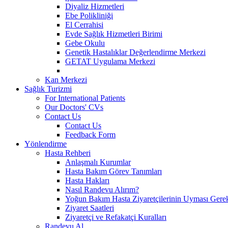
Diyaliz Hizmetleri
Ebe Polikliniği
El Cerrahisi
Evde Sağlık Hizmetleri Birimi
Gebe Okulu
Genetik Hastalıklar Değerlendirme Merkezi
GETAT Uygulama Merkezi
Kan Merkezi
Sağlık Turizmi
For International Patients
Our Doctors' CVs
Contact Us
Contact Us
Feedback Form
Yönlendirme
Hasta Rehberi
Anlaşmalı Kurumlar
Hasta Bakım Görev Tanımları
Hasta Hakları
Nasıl Randevu Alırım?
Yoğun Bakım Hasta Ziyaretçilerinin Uyması Gere
Ziyaret Saatleri
Ziyaretçi ve Refakatçi Kuralları
Randevu Al