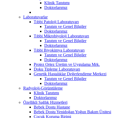
Klinik Tanıtımı
Doktorlarımız
Laboratuvarlar
Tıbbi Patoloji Laboratuvarı
Tanıtım ve Genel Bilgiler
Doktorlarımız
Tıbbi Mikrobiyoloji Laboratuvarı
Tanıtım ve Genel Bilgiler
Doktorlarımız
Tıbbi Biyokimya Laboratuvarı
Tanıtım ve Genel Bilgiler
Doktorlarımız
Protez Ortez Üretim ve Uygulama Mrk.
Doku Tipleme Laboratuvarı
Genetik Hastalıklar Değerlendirme Merkezi
Tanıtım ve Genel Bilgiler
Doktorlarımız
Radyoloji-Görüntüleme
Klinik Tanıtımı
Doktorlarımız
Özellikli Sağlık Hizmetleri
Bebek Dostu Hastane
Bebek Dostu Yenidoğan Yoğun Bakım Ünitesi
Çocuk Koruma Birimi