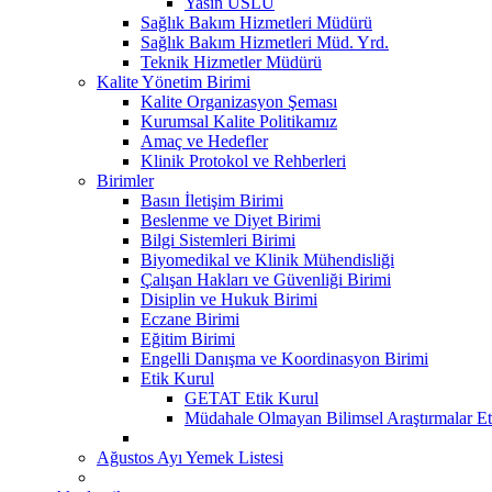
Yasin USLU
Sağlık Bakım Hizmetleri Müdürü
Sağlık Bakım Hizmetleri Müd. Yrd.
Teknik Hizmetler Müdürü
Kalite Yönetim Birimi
Kalite Organizasyon Şeması
Kurumsal Kalite Politikamız
Amaç ve Hedefler
Klinik Protokol ve Rehberleri
Birimler
Basın İletişim Birimi
Beslenme ve Diyet Birimi
Bilgi Sistemleri Birimi
Biyomedikal ve Klinik Mühendisliği
Çalışan Hakları ve Güvenliği Birimi
Disiplin ve Hukuk Birimi
Eczane Birimi
Eğitim Birimi
Engelli Danışma ve Koordinasyon Birimi
Etik Kurul
GETAT Etik Kurul
Müdahale Olmayan Bilimsel Araştırmalar Et
Ağustos Ayı Yemek Listesi