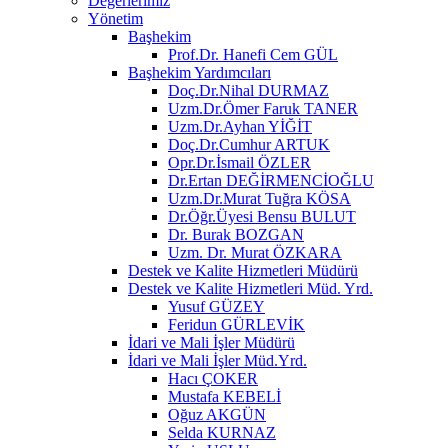
Değerlerimiz
Yönetim
Başhekim
Prof.Dr. Hanefi Cem GÜL
Başhekim Yardımcıları
Doç.Dr.Nihal DURMAZ
Uzm.Dr.Ömer Faruk TANER
Uzm.Dr.Ayhan YİĞİT
Doç.Dr.Cumhur ARTUK
Opr.Dr.İsmail ÖZLER
Dr.Ertan DEĞİRMENCİOĞLU
Uzm.Dr.Murat Tuğra KÖSA
Dr.Öğr.Üyesi Bensu BULUT
Dr. Burak BOZGAN
Uzm. Dr. Murat ÖZKARA
Destek ve Kalite Hizmetleri Müdürü
Destek ve Kalite Hizmetleri Müd. Yrd.
Yusuf GÜZEY
Feridun GÜRLEVİK
İdari ve Mali İşler Müdürü
İdari ve Mali İşler Müd.Yrd.
Hacı ÇOKER
Mustafa KEBELİ
Oğuz AKGÜN
Selda KURNAZ