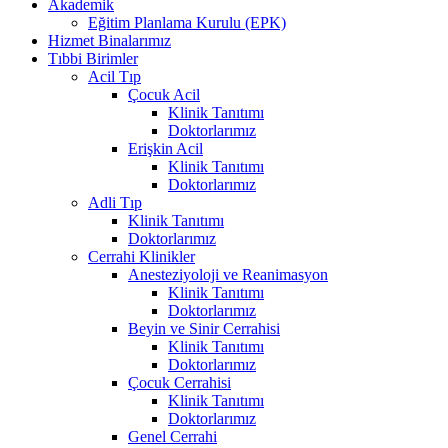
Akademik
Eğitim Planlama Kurulu (EPK)
Hizmet Binalarımız
Tıbbi Birimler
Acil Tıp
Çocuk Acil
Klinik Tanıtımı
Doktorlarımız
Erişkin Acil
Klinik Tanıtımı
Doktorlarımız
Adli Tıp
Klinik Tanıtımı
Doktorlarımız
Cerrahi Klinikler
Anesteziyoloji ve Reanimasyon
Klinik Tanıtımı
Doktorlarımız
Beyin ve Sinir Cerrahisi
Klinik Tanıtımı
Doktorlarımız
Çocuk Cerrahisi
Klinik Tanıtımı
Doktorlarımız
Genel Cerrahi