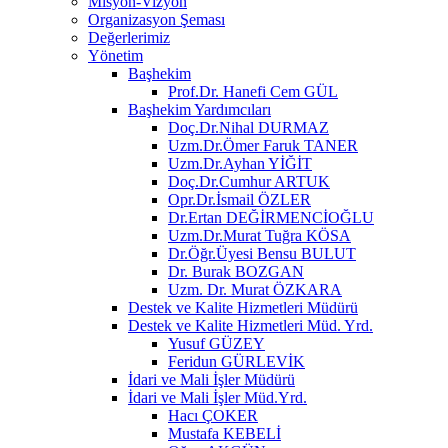
Misyon-Vizyon
Organizasyon Şeması
Değerlerimiz
Yönetim
Başhekim
Prof.Dr. Hanefi Cem GÜL
Başhekim Yardımcıları
Doç.Dr.Nihal DURMAZ
Uzm.Dr.Ömer Faruk TANER
Uzm.Dr.Ayhan YİĞİT
Doç.Dr.Cumhur ARTUK
Opr.Dr.İsmail ÖZLER
Dr.Ertan DEĞİRMENCİOĞLU
Uzm.Dr.Murat Tuğra KÖSA
Dr.Öğr.Üyesi Bensu BULUT
Dr. Burak BOZGAN
Uzm. Dr. Murat ÖZKARA
Destek ve Kalite Hizmetleri Müdürü
Destek ve Kalite Hizmetleri Müd. Yrd.
Yusuf GÜZEY
Feridun GÜRLEVİK
İdari ve Mali İşler Müdürü
İdari ve Mali İşler Müd.Yrd.
Hacı ÇOKER
Mustafa KEBELİ