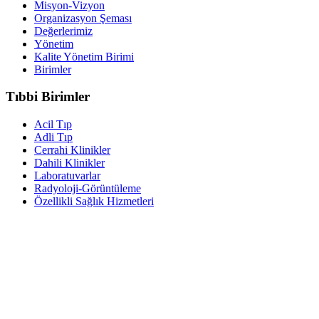
Misyon-Vizyon
Organizasyon Şeması
Değerlerimiz
Yönetim
Kalite Yönetim Birimi
Birimler
Tıbbi Birimler
Acil Tıp
Adli Tıp
Cerrahi Klinikler
Dahili Klinikler
Laboratuvarlar
Radyoloji-Görüntüleme
Özellikli Sağlık Hizmetleri