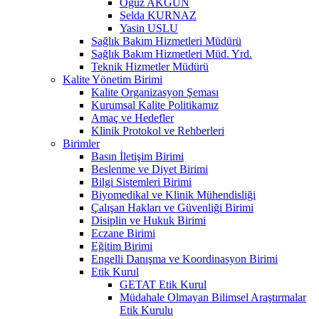
Oğuz AKGÜN
Selda KURNAZ
Yasin USLU
Sağlık Bakım Hizmetleri Müdürü
Sağlık Bakım Hizmetleri Müd. Yrd.
Teknik Hizmetler Müdürü
Kalite Yönetim Birimi
Kalite Organizasyon Şeması
Kurumsal Kalite Politikamız
Amaç ve Hedefler
Klinik Protokol ve Rehberleri
Birimler
Basın İletişim Birimi
Beslenme ve Diyet Birimi
Bilgi Sistemleri Birimi
Biyomedikal ve Klinik Mühendisliği
Çalışan Hakları ve Güvenliği Birimi
Disiplin ve Hukuk Birimi
Eczane Birimi
Eğitim Birimi
Engelli Danışma ve Koordinasyon Birimi
Etik Kurul
GETAT Etik Kurul
Müdahale Olmayan Bilimsel Araştırmalar
Etik Kurulu