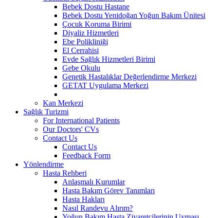
Bebek Dostu Hastane
Bebek Dostu Yenidoğan Yoğun Bakım Ünitesi
Çocuk Koruma Birimi
Diyaliz Hizmetleri
Ebe Polikliniği
El Cerrahisi
Evde Sağlık Hizmetleri Birimi
Gebe Okulu
Genetik Hastalıklar Değerlendirme Merkezi
GETAT Uygulama Merkezi
Kan Merkezi
Sağlık Turizmi
For International Patients
Our Doctors' CVs
Contact Us
Contact Us
Feedback Form
Yönlendirme
Hasta Rehberi
Anlaşmalı Kurumlar
Hasta Bakım Görev Tanımları
Hasta Hakları
Nasıl Randevu Alırım?
Yoğun Bakım Hasta Ziyaretçilerinin Uyması