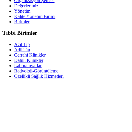
Organizasyon Şeması
Değerlerimiz
Yönetim
Kalite Yönetim Birimi
Birimler
Tıbbi Birimler
Acil Tıp
Adli Tıp
Cerrahi Klinikler
Dahili Klinikler
Laboratuvarlar
Radyoloji-Görüntüleme
Özellikli Sağlık Hizmetleri