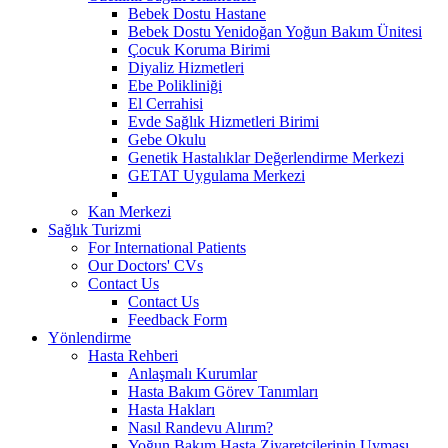
Bebek Dostu Hastane
Bebek Dostu Yenidoğan Yoğun Bakım Ünitesi
Çocuk Koruma Birimi
Diyaliz Hizmetleri
Ebe Polikliniği
El Cerrahisi
Evde Sağlık Hizmetleri Birimi
Gebe Okulu
Genetik Hastalıklar Değerlendirme Merkezi
GETAT Uygulama Merkezi
Kan Merkezi
Sağlık Turizmi
For International Patients
Our Doctors' CVs
Contact Us
Contact Us
Feedback Form
Yönlendirme
Hasta Rehberi
Anlaşmalı Kurumlar
Hasta Bakım Görev Tanımları
Hasta Hakları
Nasıl Randevu Alırım?
Yoğun Bakım Hasta Ziyaretçilerinin Uyması