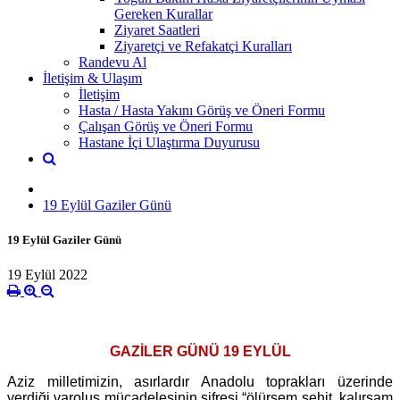
Gereken Kurallar
Ziyaret Saatleri
Ziyaretçi ve Refakatçi Kuralları
Randevu Al
İletişim & Ulaşım
İletişim
Hasta / Hasta Yakını Görüş ve Öneri Formu
Çalışan Görüş ve Öneri Formu
Hastane İçi Ulaştırma Duyurusu
19 Eylül Gaziler Günü
19 Eylül Gaziler Günü
19 Eylül 2022
GAZİLER GÜNÜ 19 EYLÜL
Aziz milletimizin, asırlardır Anadolu toprakları üzerinde
verdiği varoluş mücadelesinin şifresi “ölürsem şehit, kalırsam