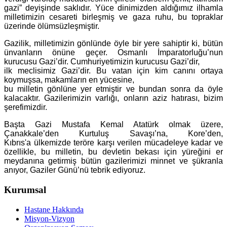
gazi” deyişinde saklıdır. Yüce dinimizden aldığımız ilhamla
milletimizin cesareti birleşmiş ve gaza ruhu, bu topraklar
üzerinde ölümsüzleşmiştir.
Gazilik, milletimizin gönlünde öyle bir yere sahiptir ki, bütün
ünvanların önüne geçer. Osmanlı İmparatorluğu’nun
kurucusu Gazi’dir. Cumhuriyetimizin kurucusu Gazi’dir,
ilk meclisimiz Gazi’dir. Bu vatan için kim canını ortaya
koymuşsa, makamların en yücesine,
bu milletin gönlüne yer etmiştir ve bundan sonra da öyle
kalacaktır. Gazilerimizin varlığı, onların aziz hatırası, bizim
şerefimizdir.
Başta Gazi Mustafa Kemal Atatürk olmak üzere,
Çanakkale’den Kurtuluş Savaşı’na, Kore’den,
Kıbrıs'a ülkemizde teröre karşı verilen mücadeleye kadar ve
özellikle, bu milletin, bu devletin bekası için yüreğini er
meydanına getirmiş bütün gazilerimizi minnet ve şükranla
anıyor, Gaziler Günü’nü tebrik ediyoruz.
Kurumsal
Hastane Hakkında
Misyon-Vizyon