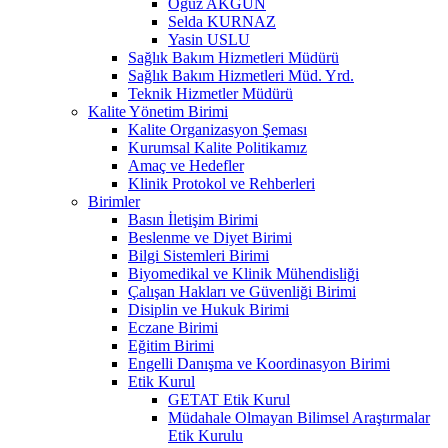
Oğuz AKGÜN
Selda KURNAZ
Yasin USLU
Sağlık Bakım Hizmetleri Müdürü
Sağlık Bakım Hizmetleri Müd. Yrd.
Teknik Hizmetler Müdürü
Kalite Yönetim Birimi
Kalite Organizasyon Şeması
Kurumsal Kalite Politikamız
Amaç ve Hedefler
Klinik Protokol ve Rehberleri
Birimler
Basın İletişim Birimi
Beslenme ve Diyet Birimi
Bilgi Sistemleri Birimi
Biyomedikal ve Klinik Mühendisliği
Çalışan Hakları ve Güvenliği Birimi
Disiplin ve Hukuk Birimi
Eczane Birimi
Eğitim Birimi
Engelli Danışma ve Koordinasyon Birimi
Etik Kurul
GETAT Etik Kurul
Müdahale Olmayan Bilimsel Araştırmalar
Etik Kurulu