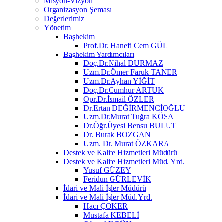
Misyon-Vizyon
Organizasyon Şeması
Değerlerimiz
Yönetim
Başhekim
Prof.Dr. Hanefi Cem GÜL
Başhekim Yardımcıları
Doç.Dr.Nihal DURMAZ
Uzm.Dr.Ömer Faruk TANER
Uzm.Dr.Ayhan YİĞİT
Doç.Dr.Cumhur ARTUK
Opr.Dr.İsmail ÖZLER
Dr.Ertan DEĞİRMENCİOĞLU
Uzm.Dr.Murat Tuğra KÖSA
Dr.Öğr.Üyesi Bensu BULUT
Dr. Burak BOZGAN
Uzm. Dr. Murat ÖZKARA
Destek ve Kalite Hizmetleri Müdürü
Destek ve Kalite Hizmetleri Müd. Yrd.
Yusuf GÜZEY
Feridun GÜRLEVİK
İdari ve Mali İşler Müdürü
İdari ve Mali İşler Müd.Yrd.
Hacı ÇOKER
Mustafa KEBELİ