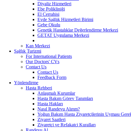
Diyaliz Hizmetleri
Ebe Polikliniği
El Cerrahisi
Evde Sağlık Hizmetleri Birimi
Gebe Okulu
Genetik Hastalıklar Değerlendirme Merkezi
GETAT Uygulama Merkezi
Kan Merkezi
Sağlık Turizmi
For International Patients
Our Doctors' CVs
Contact Us
Contact Us
Feedback Form
Yönlendirme
Hasta Rehberi
Anlaşmalı Kurumlar
Hasta Bakım Görev Tanımları
Hasta Hakları
Nasıl Randevu Alırım?
Yoğun Bakım Hasta Ziyaretçilerinin Uyması Gere
Ziyaret Saatleri
Ziyaretçi ve Refakatçi Kuralları
Randevu Al