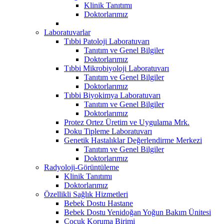
Klinik Tanıtımı
Doktorlarımız
Laboratuvarlar
Tıbbi Patoloji Laboratuvarı
Tanıtım ve Genel Bilgiler
Doktorlarımız
Tıbbi Mikrobiyoloji Laboratuvarı
Tanıtım ve Genel Bilgiler
Doktorlarımız
Tıbbi Biyokimya Laboratuvarı
Tanıtım ve Genel Bilgiler
Doktorlarımız
Protez Ortez Üretim ve Uygulama Mrk.
Doku Tipleme Laboratuvarı
Genetik Hastalıklar Değerlendirme Merkezi
Tanıtım ve Genel Bilgiler
Doktorlarımız
Radyoloji-Görüntüleme
Klinik Tanıtımı
Doktorlarımız
Özellikli Sağlık Hizmetleri
Bebek Dostu Hastane
Bebek Dostu Yenidoğan Yoğun Bakım Ünitesi
Çocuk Koruma Birimi