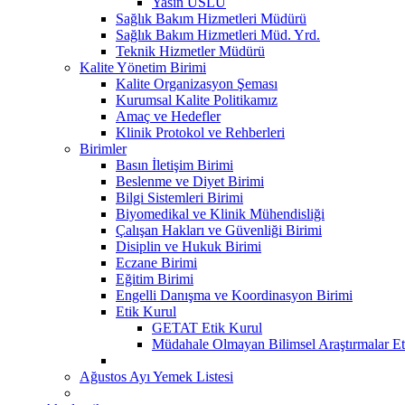
Yasin USLU
Sağlık Bakım Hizmetleri Müdürü
Sağlık Bakım Hizmetleri Müd. Yrd.
Teknik Hizmetler Müdürü
Kalite Yönetim Birimi
Kalite Organizasyon Şeması
Kurumsal Kalite Politikamız
Amaç ve Hedefler
Klinik Protokol ve Rehberleri
Birimler
Basın İletişim Birimi
Beslenme ve Diyet Birimi
Bilgi Sistemleri Birimi
Biyomedikal ve Klinik Mühendisliği
Çalışan Hakları ve Güvenliği Birimi
Disiplin ve Hukuk Birimi
Eczane Birimi
Eğitim Birimi
Engelli Danışma ve Koordinasyon Birimi
Etik Kurul
GETAT Etik Kurul
Müdahale Olmayan Bilimsel Araştırmalar Et
Ağustos Ayı Yemek Listesi