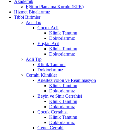
Akademik
Eğitim Planlama Kurulu (EPK)
Hizmet Binalarımız
Tıbbi Birimler
Acil Tıp
Çocuk Acil
Klinik Tanıtımı
Doktorlarımız
Erişkin Acil
Klinik Tanıtımı
Doktorlarımız
Adli Tıp
Klinik Tanıtımı
Doktorlarımız
Cerrahi Klinikler
Anesteziyoloji ve Reanimasyon
Klinik Tanıtımı
Doktorlarımız
Beyin ve Sinir Cerrahisi
Klinik Tanıtımı
Doktorlarımız
Çocuk Cerrahisi
Klinik Tanıtımı
Doktorlarımız
Genel Cerrahi