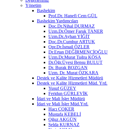
Değerlerimiz
Yönetim
Başhekim
Prof.Dr. Hanefi Cem GÜL
Başhekim Yardımcıları
Doç.Dr.Nihal DURMAZ
Uzm.Dr.Ömer Faruk TANER
Uzm.Dr.Ayhan YİĞİT
Doç.Dr.Cumhur ARTUK
Opr.Dr.İsmail ÖZLER
Dr.Ertan DEĞİRMENCİOĞLU
Uzm.Dr.Murat Tuğra KÖSA
Dr.Öğr.Üyesi Bensu BULUT
Dr. Burak BOZGAN
Uzm. Dr. Murat ÖZKARA
Destek ve Kalite Hizmetleri Müdürü
Destek ve Kalite Hizmetleri Müd. Yrd.
Yusuf GÜZEY
Feridun GÜRLEVİK
İdari ve Mali İşler Müdürü
İdari ve Mali İşler Müd.Yrd.
Hacı ÇOKER
Mustafa KEBELİ
Oğuz AKGÜN
Selda KURNAZ