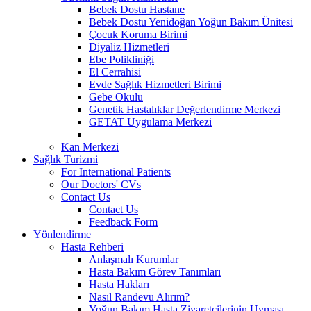
Bebek Dostu Hastane
Bebek Dostu Yenidoğan Yoğun Bakım Ünitesi
Çocuk Koruma Birimi
Diyaliz Hizmetleri
Ebe Polikliniği
El Cerrahisi
Evde Sağlık Hizmetleri Birimi
Gebe Okulu
Genetik Hastalıklar Değerlendirme Merkezi
GETAT Uygulama Merkezi
Kan Merkezi
Sağlık Turizmi
For International Patients
Our Doctors' CVs
Contact Us
Contact Us
Feedback Form
Yönlendirme
Hasta Rehberi
Anlaşmalı Kurumlar
Hasta Bakım Görev Tanımları
Hasta Hakları
Nasıl Randevu Alırım?
Yoğun Bakım Hasta Ziyaretçilerinin Uyması