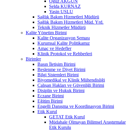
Oğuz AKGÜN
Selda KURNAZ
Yasin USLU
Sağlık Bakım Hizmetleri Müdürü
Sağlık Bakım Hizmetleri Müd. Yrd.
Teknik Hizmetler Müdürü
Kalite Yönetim Birimi
Kalite Organizasyon Şeması
Kurumsal Kalite Politikamız
Amaç ve Hedefler
Klinik Protokol ve Rehberleri
Birimler
Basın İletişim Birimi
Beslenme ve Diyet Birimi
Bilgi Sistemleri Birimi
Biyomedikal ve Klinik Mühendisliği
Çalışan Hakları ve Güvenliği Birimi
Disiplin ve Hukuk Birimi
Eczane Birimi
Eğitim Birimi
Engelli Danışma ve Koordinasyon Birimi
Etik Kurul
GETAT Etik Kurul
Müdahale Olmayan Bilimsel Araştırmalar
Etik Kurulu