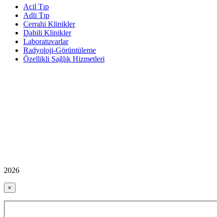
Acil Tıp
Adli Tıp
Cerrahi Klinikler
Dahili Klinikler
Laboratuvarlar
Radyoloji-Görüntüleme
Özellikli Sağlık Hizmetleri
2026
×