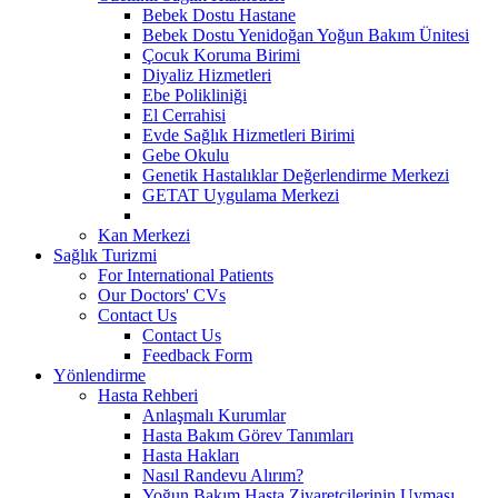
Bebek Dostu Hastane
Bebek Dostu Yenidoğan Yoğun Bakım Ünitesi
Çocuk Koruma Birimi
Diyaliz Hizmetleri
Ebe Polikliniği
El Cerrahisi
Evde Sağlık Hizmetleri Birimi
Gebe Okulu
Genetik Hastalıklar Değerlendirme Merkezi
GETAT Uygulama Merkezi
Kan Merkezi
Sağlık Turizmi
For International Patients
Our Doctors' CVs
Contact Us
Contact Us
Feedback Form
Yönlendirme
Hasta Rehberi
Anlaşmalı Kurumlar
Hasta Bakım Görev Tanımları
Hasta Hakları
Nasıl Randevu Alırım?
Yoğun Bakım Hasta Ziyaretçilerinin Uyması