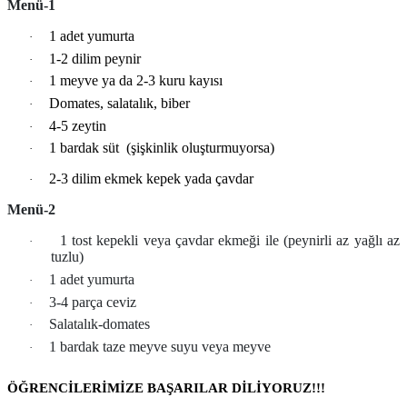
Menü-1
1 adet yumurta
·
1-2 dilim peynir
·
1 meyve ya da 2-3 kuru kayısı
·
Domates, salatalık, biber
·
4-5 zeytin
·
1 bardak süt (şişkinlik oluşturmuyorsa)
·
2-3 dilim ekmek kepek yada çavdar
·
Menü-2
1 tost kepekli veya çavdar ekmeği ile (peynirli az yağlı az
·
tuzlu)
1 adet yumurta
·
3-4 parça ceviz
·
Salatalık-domates
·
1 bardak taze meyve suyu veya meyve
·
ÖĞRENCİLERİMİZE BAŞARILAR DİLİYORUZ!!!