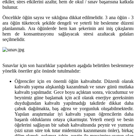
etkiler, stres etkilerini azaltır, hem de okul / sınav başarısına katkıda
bulunur.
Öncelikle öğün sayısı ve sıklığına dikkat edilmelidir. 3 ana öğün - 3
ara öğün tüketecek şekilde dengeli ve yeterli bir beslenme düzeni
planlanmalı. Ara öğünlerde hem kan şekerinin ani iniş çıkışlarını
hem de konsantrasyonu sağlayacak stresi azaltacak gıdaları
seçilmelidir.
Sınavlar için son hazırlıklar yapılırken aşağıda belirtilen beslenmeye
yönelik öneriler göz önünde tutulmalıdır:
Öğrenciler için en önemli öğün kahvaltıdır. Düzenli olarak
kahvaltı yapma alışkanlığı kazanılmalı ve sınav günü mutlaka
kahvaltı yapılmadır. Gece boyu açlıktan sonra, vücudumuz ve
beynimiz güne başlamak için acil olarak enerjiye gereksinim
duyduğundan kahvaltı yapılmadığı takdirde dikkat daha
çabuk dağılmakta, baş ağrısı ve yorgunluk oluşabilmektedir.
Yapılan araştırmalar iyi kahvaltı yapan öğrencilerin daha
başarılı olduklarını ortaya çıkarmıştır. Yeterli enerji ve besin
öğelerini sağlayan bir sabah kahvaltısında peynir ve yumurta
(sizi uzun süre tok tutar midemizin kazınmasını önler), birkaç
dilim ekmek, pekmez, tahin, zeytin ile mevsimine uygun olan