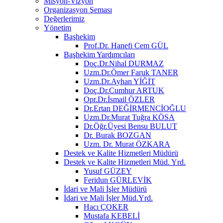
Misyon-Vizyon
Organizasyon Şeması
Değerlerimiz
Yönetim
Başhekim
Prof.Dr. Hanefi Cem GÜL
Başhekim Yardımcıları
Doç.Dr.Nihal DURMAZ
Uzm.Dr.Ömer Faruk TANER
Uzm.Dr.Ayhan YİĞİT
Doç.Dr.Cumhur ARTUK
Opr.Dr.İsmail ÖZLER
Dr.Ertan DEĞİRMENCİOĞLU
Uzm.Dr.Murat Tuğra KÖSA
Dr.Öğr.Üyesi Bensu BULUT
Dr. Burak BOZGAN
Uzm. Dr. Murat ÖZKARA
Destek ve Kalite Hizmetleri Müdürü
Destek ve Kalite Hizmetleri Müd. Yrd.
Yusuf GÜZEY
Feridun GÜRLEVİK
İdari ve Mali İşler Müdürü
İdari ve Mali İşler Müd.Yrd.
Hacı ÇOKER
Mustafa KEBELİ