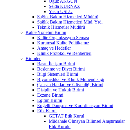
Oğuz AKGÜN
Selda KURNAZ
Yasin USLU
Sağlık Bakım Hizmetleri Müdürü
Sağlık Bakım Hizmetleri Müd. Yrd.
Teknik Hizmetler Müdürü
Kalite Yönetim Birimi
Kalite Organizasyon Şeması
Kurumsal Kalite Politikamız
Amaç ve Hedefler
Klinik Protokol ve Rehberleri
Birimler
Basın İletişim Birimi
Beslenme ve Diyet Birimi
Bilgi Sistemleri Birimi
Biyomedikal ve Klinik Mühendisliği
Çalışan Hakları ve Güvenliği Birimi
Disiplin ve Hukuk Birimi
Eczane Birimi
Eğitim Birimi
Engelli Danışma ve Koordinasyon Birimi
Etik Kurul
GETAT Etik Kurul
Müdahale Olmayan Bilimsel Araştırmalar
Etik Kurulu