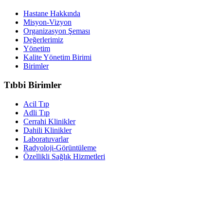
Hastane Hakkında
Misyon-Vizyon
Organizasyon Şeması
Değerlerimiz
Yönetim
Kalite Yönetim Birimi
Birimler
Tıbbi Birimler
Acil Tıp
Adli Tıp
Cerrahi Klinikler
Dahili Klinikler
Laboratuvarlar
Radyoloji-Görüntüleme
Özellikli Sağlık Hizmetleri