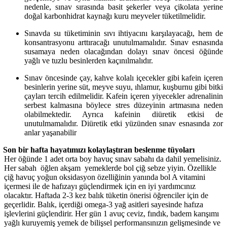
nedenle, sınav sırasında basit şekerler veya çikolata yerine
doğal karbonhidrat kaynağı kuru meyveler tüketilmelidir.
Sınavda su tüketiminin sıvı ihtiyacını karşılayacağı, hem de
konsantrasyonu arttıracağı unutulmamalıdır. Sınav esnasında
susamaya neden olacağından dolayı sınav öncesi öğünde
yağlı ve tuzlu besinlerden kaçınılmalıdır.
Sınav öncesinde çay, kahve kolalı içecekler gibi kafein içeren
besinlerin yerine süt, meyve suyu, ıhlamur, kuşburnu gibi bitki
çayları tercih edilmelidir. Kafein içeren yiyecekler adrenalinin
serbest kalmasına böylece stres düzeyinin artmasına neden
olabilmektedir. Ayrıca kafeinin diüretik etkisi de
unutulmamalıdır. Diüretik etki yüzünden sınav esnasında zor
anlar yaşanabilir
Son bir hafta hayatımızı kolaylaştıran beslenme tüyoları
Her öğünde 1 adet orta boy havuç sınav sabahı da dahil yemelisiniz.
Her sabah öğlen akşam yemeklerde bol çiğ sebze yiyin. Özellikle
çiğ havuç yoğun oksidasyon özelliğinin yanında bol A vitamini
içermesi ile de hafızayı güçlendirmek için en iyi yardımcınız
olacaktır. Haftada 2-3 kez balık tüketin önerisi öğrenciler için de
geçerlidir. Balık, içerdiği omega-3 yağ asitleri sayesinde hafıza
işlevlerini güçlendirir. Her gün 1 avuç ceviz, fındık, badem karışımı
yağlı kuruyemiş yemek de bilişsel performansınızın gelişmesinde ve