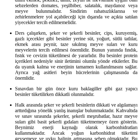
sebzelerden domates, yeşilbiber, salatalık, maydanoz veya
meyve bulunmalıdır. Sindirim rahatsızlıklarına ve
zehirlenmelere yol açabileceği için dışarıda ve açıkta satılan
yiyecekler tercih edilmemelidir.
Ders çalışırken, şeker ve şekerli besinler, cips, kuruyemiş,
gazlı içecekler gibi besinler yerine süt, yoğurt, sütlü tatlılar,
ekmek arası peynir, taze sıkılmış meyve suları ve kuru
meyvelerin tercih edilmesi önemlidir. Bunun yanında fındık,
fıstık ve cevizin tüketilmesi de yararlıdır. Bu besinler protein
içerikleri nedeniyle sinir iletimini olumlu yönde etkilerler. Bu
da uyanık kalma ve enerjinin tamamen kullanılmasını sağlar.
Ayrıca yağ asitleri beyin hücrelerinin çalışmasında da
önemlidir.
Sınavdan bir gün önce kuru baklagiller gibi gaz yapıcı
besinler tüketilirken dikkatli olunmalıdır.
Halk arasında şeker ve şekerli besinlerin dikkati ve algılamayı
arttırdığına yönelik yanlış inanışlar bulunmaktadır. Kahvaltıda
ve sınav sırasında şekerler, şekerli meşrubatlar, hazır meyve
suları gibi basit şekerli gıdaları tüketmemeye özen gösterin.
Beynimiz enerji kaynağı olarak karbonhidratları
kullanmaktadır. Ancak yoğun karbonhidrat tüketimi
gevşemeye ve uyku halinin artmasına sebep olmaktadır. Bu