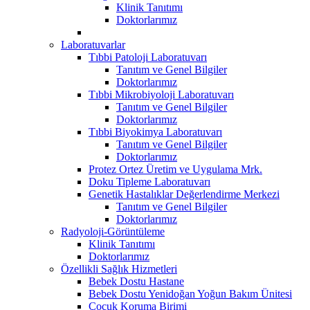
Klinik Tanıtımı
Doktorlarımız
Laboratuvarlar
Tıbbi Patoloji Laboratuvarı
Tanıtım ve Genel Bilgiler
Doktorlarımız
Tıbbi Mikrobiyoloji Laboratuvarı
Tanıtım ve Genel Bilgiler
Doktorlarımız
Tıbbi Biyokimya Laboratuvarı
Tanıtım ve Genel Bilgiler
Doktorlarımız
Protez Ortez Üretim ve Uygulama Mrk.
Doku Tipleme Laboratuvarı
Genetik Hastalıklar Değerlendirme Merkezi
Tanıtım ve Genel Bilgiler
Doktorlarımız
Radyoloji-Görüntüleme
Klinik Tanıtımı
Doktorlarımız
Özellikli Sağlık Hizmetleri
Bebek Dostu Hastane
Bebek Dostu Yenidoğan Yoğun Bakım Ünitesi
Çocuk Koruma Birimi