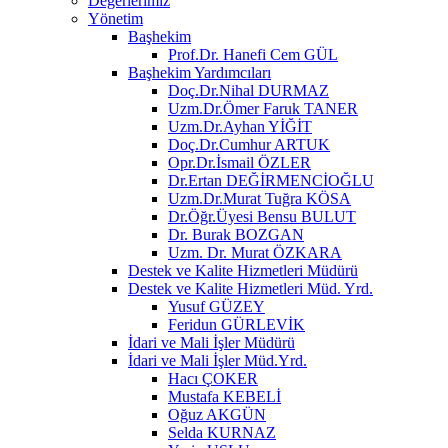
Değerlerimiz
Yönetim
Başhekim
Prof.Dr. Hanefi Cem GÜL
Başhekim Yardımcıları
Doç.Dr.Nihal DURMAZ
Uzm.Dr.Ömer Faruk TANER
Uzm.Dr.Ayhan YİĞİT
Doç.Dr.Cumhur ARTUK
Opr.Dr.İsmail ÖZLER
Dr.Ertan DEĞİRMENCİOĞLU
Uzm.Dr.Murat Tuğra KÖSA
Dr.Öğr.Üyesi Bensu BULUT
Dr. Burak BOZGAN
Uzm. Dr. Murat ÖZKARA
Destek ve Kalite Hizmetleri Müdürü
Destek ve Kalite Hizmetleri Müd. Yrd.
Yusuf GÜZEY
Feridun GÜRLEVİK
İdari ve Mali İşler Müdürü
İdari ve Mali İşler Müd.Yrd.
Hacı ÇOKER
Mustafa KEBELİ
Oğuz AKGÜN
Selda KURNAZ