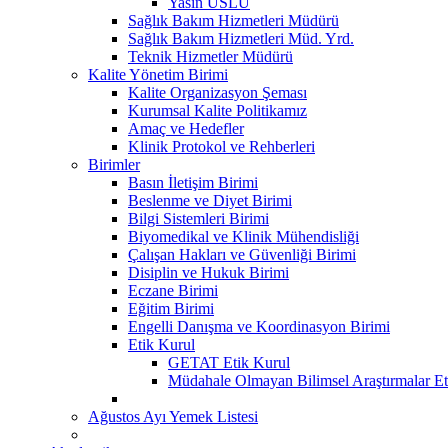
Yasin USLU
Sağlık Bakım Hizmetleri Müdürü
Sağlık Bakım Hizmetleri Müd. Yrd.
Teknik Hizmetler Müdürü
Kalite Yönetim Birimi
Kalite Organizasyon Şeması
Kurumsal Kalite Politikamız
Amaç ve Hedefler
Klinik Protokol ve Rehberleri
Birimler
Basın İletişim Birimi
Beslenme ve Diyet Birimi
Bilgi Sistemleri Birimi
Biyomedikal ve Klinik Mühendisliği
Çalışan Hakları ve Güvenliği Birimi
Disiplin ve Hukuk Birimi
Eczane Birimi
Eğitim Birimi
Engelli Danışma ve Koordinasyon Birimi
Etik Kurul
GETAT Etik Kurul
Müdahale Olmayan Bilimsel Araştırmalar Et
Ağustos Ayı Yemek Listesi