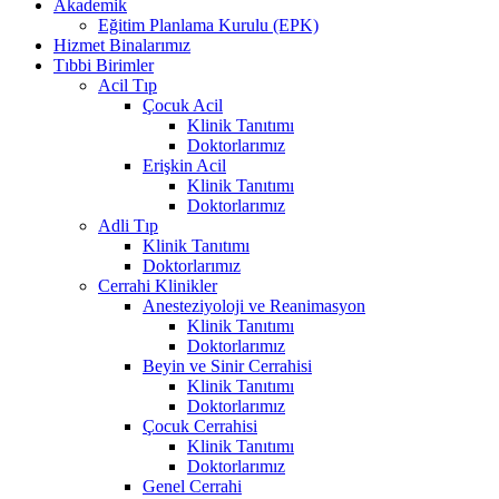
Akademik
Eğitim Planlama Kurulu (EPK)
Hizmet Binalarımız
Tıbbi Birimler
Acil Tıp
Çocuk Acil
Klinik Tanıtımı
Doktorlarımız
Erişkin Acil
Klinik Tanıtımı
Doktorlarımız
Adli Tıp
Klinik Tanıtımı
Doktorlarımız
Cerrahi Klinikler
Anesteziyoloji ve Reanimasyon
Klinik Tanıtımı
Doktorlarımız
Beyin ve Sinir Cerrahisi
Klinik Tanıtımı
Doktorlarımız
Çocuk Cerrahisi
Klinik Tanıtımı
Doktorlarımız
Genel Cerrahi