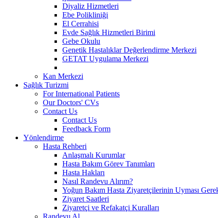
Diyaliz Hizmetleri
Ebe Polikliniği
El Cerrahisi
Evde Sağlık Hizmetleri Birimi
Gebe Okulu
Genetik Hastalıklar Değerlendirme Merkezi
GETAT Uygulama Merkezi
Kan Merkezi
Sağlık Turizmi
For International Patients
Our Doctors' CVs
Contact Us
Contact Us
Feedback Form
Yönlendirme
Hasta Rehberi
Anlaşmalı Kurumlar
Hasta Bakım Görev Tanımları
Hasta Hakları
Nasıl Randevu Alırım?
Yoğun Bakım Hasta Ziyaretçilerinin Uyması Gere
Ziyaret Saatleri
Ziyaretçi ve Refakatçi Kuralları
Randevu Al