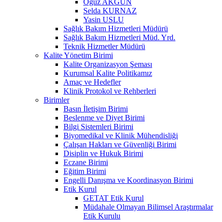
Oğuz AKGÜN
Selda KURNAZ
Yasin USLU
Sağlık Bakım Hizmetleri Müdürü
Sağlık Bakım Hizmetleri Müd. Yrd.
Teknik Hizmetler Müdürü
Kalite Yönetim Birimi
Kalite Organizasyon Şeması
Kurumsal Kalite Politikamız
Amaç ve Hedefler
Klinik Protokol ve Rehberleri
Birimler
Basın İletişim Birimi
Beslenme ve Diyet Birimi
Bilgi Sistemleri Birimi
Biyomedikal ve Klinik Mühendisliği
Çalışan Hakları ve Güvenliği Birimi
Disiplin ve Hukuk Birimi
Eczane Birimi
Eğitim Birimi
Engelli Danışma ve Koordinasyon Birimi
Etik Kurul
GETAT Etik Kurul
Müdahale Olmayan Bilimsel Araştırmalar
Etik Kurulu