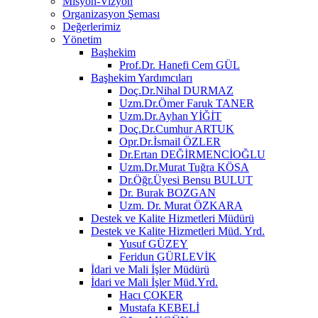
Misyon-Vizyon
Organizasyon Şeması
Değerlerimiz
Yönetim
Başhekim
Prof.Dr. Hanefi Cem GÜL
Başhekim Yardımcıları
Doç.Dr.Nihal DURMAZ
Uzm.Dr.Ömer Faruk TANER
Uzm.Dr.Ayhan YİĞİT
Doç.Dr.Cumhur ARTUK
Opr.Dr.İsmail ÖZLER
Dr.Ertan DEĞİRMENCİOĞLU
Uzm.Dr.Murat Tuğra KÖSA
Dr.Öğr.Üyesi Bensu BULUT
Dr. Burak BOZGAN
Uzm. Dr. Murat ÖZKARA
Destek ve Kalite Hizmetleri Müdürü
Destek ve Kalite Hizmetleri Müd. Yrd.
Yusuf GÜZEY
Feridun GÜRLEVİK
İdari ve Mali İşler Müdürü
İdari ve Mali İşler Müd.Yrd.
Hacı ÇOKER
Mustafa KEBELİ