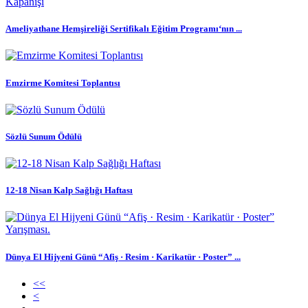
Ameliyathane Hemşireliği Sertifikalı Eğitim Programı‘nın ...
Emzirme Komitesi Toplantısı
Sözlü Sunum Ödülü
12-18 Nisan Kalp Sağlığı Haftası
Dünya El Hijyeni Günü “Afiş · Resim · Karikatür · Poster” ...
<<
<