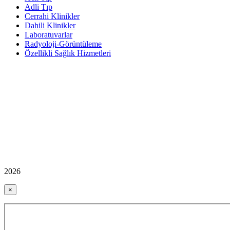
Adli Tıp
Cerrahi Klinikler
Dahili Klinikler
Laboratuvarlar
Radyoloji-Görüntüleme
Özellikli Sağlık Hizmetleri
2026
×