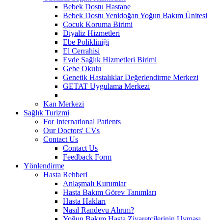
Bebek Dostu Hastane
Bebek Dostu Yenidoğan Yoğun Bakım Ünitesi
Çocuk Koruma Birimi
Diyaliz Hizmetleri
Ebe Polikliniği
El Cerrahisi
Evde Sağlık Hizmetleri Birimi
Gebe Okulu
Genetik Hastalıklar Değerlendirme Merkezi
GETAT Uygulama Merkezi
Kan Merkezi
Sağlık Turizmi
For International Patients
Our Doctors' CVs
Contact Us
Contact Us
Feedback Form
Yönlendirme
Hasta Rehberi
Anlaşmalı Kurumlar
Hasta Bakım Görev Tanımları
Hasta Hakları
Nasıl Randevu Alırım?
Yoğun Bakım Hasta Ziyaretçilerinin Uyması